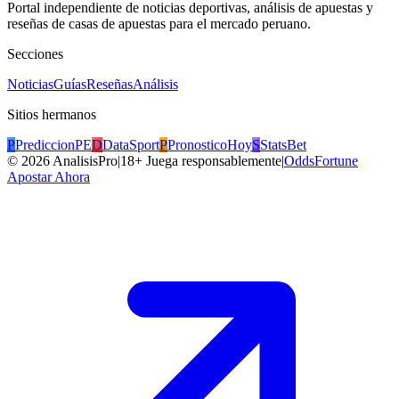
Portal independiente de noticias deportivas, análisis de apuestas y
reseñas de casas de apuestas para el mercado peruano.
Secciones
Noticias
Guías
Reseñas
Análisis
Sitios hermanos
P
PrediccionPE
D
DataSport
P
PronosticoHoy
S
StatsBet
©
2026
AnalisisPro
|
18+ Juega responsablemente
|
OddsFortune
Apostar Ahora