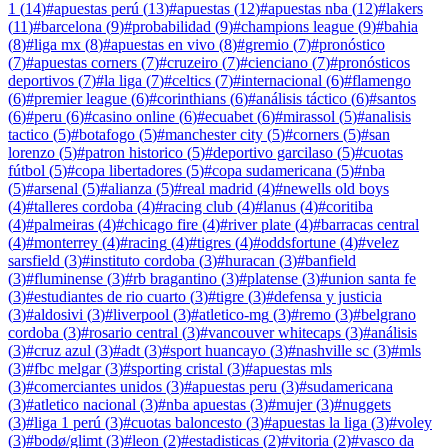
1
(
14
)
#
apuestas perú
(
13
)
#
apuestas
(
12
)
#
apuestas nba
(
12
)
#
lakers
(
11
)
#
barcelona
(
9
)
#
probabilidad
(
9
)
#
champions league
(
9
)
#
bahia
(
8
)
#
liga mx
(
8
)
#
apuestas en vivo
(
8
)
#
gremio
(
7
)
#
pronóstico
(
7
)
#
apuestas corners
(
7
)
#
cruzeiro
(
7
)
#
cienciano
(
7
)
#
pronósticos
deportivos
(
7
)
#
la liga
(
7
)
#
celtics
(
7
)
#
internacional
(
6
)
#
flamengo
(
6
)
#
premier league
(
6
)
#
corinthians
(
6
)
#
análisis táctico
(
6
)
#
santos
(
6
)
#
peru
(
6
)
#
casino online
(
6
)
#
ecuabet
(
6
)
#
mirassol
(
5
)
#
analisis
tactico
(
5
)
#
botafogo
(
5
)
#
manchester city
(
5
)
#
corners
(
5
)
#
san
lorenzo
(
5
)
#
patron historico
(
5
)
#
deportivo garcilaso
(
5
)
#
cuotas
fútbol
(
5
)
#
copa libertadores
(
5
)
#
copa sudamericana
(
5
)
#
nba
(
5
)
#
arsenal
(
5
)
#
alianza
(
5
)
#
real madrid
(
4
)
#
newells old boys
(
4
)
#
talleres cordoba
(
4
)
#
racing club
(
4
)
#
lanus
(
4
)
#
coritiba
(
4
)
#
palmeiras
(
4
)
#
chicago fire
(
4
)
#
river plate
(
4
)
#
barracas central
(
4
)
#
monterrey
(
4
)
#
racing
(
4
)
#
tigres
(
4
)
#
oddsfortune
(
4
)
#
velez
sarsfield
(
3
)
#
instituto cordoba
(
3
)
#
huracan
(
3
)
#
banfield
(
3
)
#
fluminense
(
3
)
#
rb bragantino
(
3
)
#
platense
(
3
)
#
union santa fe
(
3
)
#
estudiantes de rio cuarto
(
3
)
#
tigre
(
3
)
#
defensa y justicia
(
3
)
#
aldosivi
(
3
)
#
liverpool
(
3
)
#
atletico-mg
(
3
)
#
remo
(
3
)
#
belgrano
cordoba
(
3
)
#
rosario central
(
3
)
#
vancouver whitecaps
(
3
)
#
análisis
(
3
)
#
cruz azul
(
3
)
#
adt
(
3
)
#
sport huancayo
(
3
)
#
nashville sc
(
3
)
#
mls
(
3
)
#
fbc melgar
(
3
)
#
sporting cristal
(
3
)
#
apuestas mls
(
3
)
#
comerciantes unidos
(
3
)
#
apuestas peru
(
3
)
#
sudamericana
(
3
)
#
atletico nacional
(
3
)
#
nba apuestas
(
3
)
#
mujer
(
3
)
#
nuggets
(
3
)
#
liga 1 perú
(
3
)
#
cuotas baloncesto
(
3
)
#
apuestas la liga
(
3
)
#
voley
(
3
)
#
bodø/glimt
(
3
)
#
leon
(
2
)
#
estadisticas
(
2
)
#
vitoria
(
2
)
#
vasco da