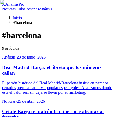
A
AnalisisPro
Noticias
Guías
Reseñas
Análisis
Inicio
›
#barcelona
#
barcelona
9
artículos
Análisis
·
23 de junio, 2026
Real Madrid-Barça: el libreto que los números
callan
El patrón histórico del Real Madrid-Barcelona insiste en partidos
cerrados, pero la narrativa popular espera goles. Analizamos dónde
está el valor real sin dejarse llevar por el marketing.
Noticias
·
25 de abril, 2026
Getafe-Barça: el patrón feo que suele atrapar al