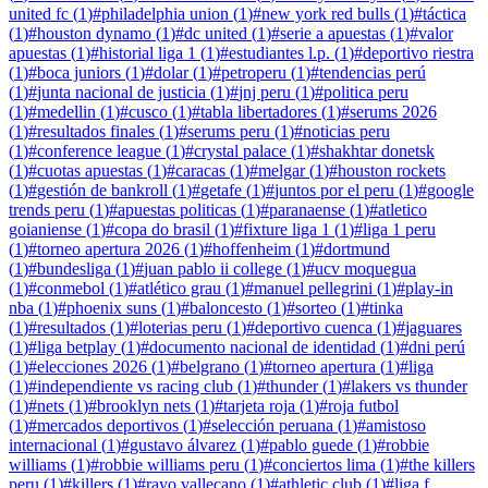
united fc
(
1
)
#
philadelphia union
(
1
)
#
new york red bulls
(
1
)
#
táctica
(
1
)
#
houston dynamo
(
1
)
#
dc united
(
1
)
#
serie a apuestas
(
1
)
#
valor
apuestas
(
1
)
#
historial liga 1
(
1
)
#
estudiantes l.p.
(
1
)
#
deportivo riestra
(
1
)
#
boca juniors
(
1
)
#
dolar
(
1
)
#
petroperu
(
1
)
#
tendencias perú
(
1
)
#
junta nacional de justicia
(
1
)
#
jnj peru
(
1
)
#
politica peru
(
1
)
#
medellin
(
1
)
#
cusco
(
1
)
#
tabla libertadores
(
1
)
#
serums 2026
(
1
)
#
resultados finales
(
1
)
#
serums peru
(
1
)
#
noticias peru
(
1
)
#
conference league
(
1
)
#
crystal palace
(
1
)
#
shakhtar donetsk
(
1
)
#
cuotas apuestas
(
1
)
#
caracas
(
1
)
#
melgar
(
1
)
#
houston rockets
(
1
)
#
gestión de bankroll
(
1
)
#
getafe
(
1
)
#
juntos por el peru
(
1
)
#
google
trends peru
(
1
)
#
apuestas politicas
(
1
)
#
paranaense
(
1
)
#
atletico
goianiense
(
1
)
#
copa do brasil
(
1
)
#
fixture liga 1
(
1
)
#
liga 1 peru
(
1
)
#
torneo apertura 2026
(
1
)
#
hoffenheim
(
1
)
#
dortmund
(
1
)
#
bundesliga
(
1
)
#
juan pablo ii college
(
1
)
#
ucv moquegua
(
1
)
#
conmebol
(
1
)
#
atlético grau
(
1
)
#
manuel pellegrini
(
1
)
#
play-in
nba
(
1
)
#
phoenix suns
(
1
)
#
baloncesto
(
1
)
#
sorteo
(
1
)
#
tinka
(
1
)
#
resultados
(
1
)
#
loterias peru
(
1
)
#
deportivo cuenca
(
1
)
#
jaguares
(
1
)
#
liga betplay
(
1
)
#
documento nacional de identidad
(
1
)
#
dni perú
(
1
)
#
elecciones 2026
(
1
)
#
belgrano
(
1
)
#
torneo apertura
(
1
)
#
liga
(
1
)
#
independiente vs racing club
(
1
)
#
thunder
(
1
)
#
lakers vs thunder
(
1
)
#
nets
(
1
)
#
brooklyn nets
(
1
)
#
tarjeta roja
(
1
)
#
roja futbol
(
1
)
#
mercados deportivos
(
1
)
#
selección peruana
(
1
)
#
amistoso
internacional
(
1
)
#
gustavo álvarez
(
1
)
#
pablo guede
(
1
)
#
robbie
williams
(
1
)
#
robbie williams peru
(
1
)
#
conciertos lima
(
1
)
#
the killers
peru
(
1
)
#
killers
(
1
)
#
rayo vallecano
(
1
)
#
athletic club
(
1
)
#
liga f