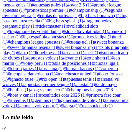
menos goles
(
1
)
#
apuestas goles
(
1
)
#
over 2.5
(
1
)
#
premier league
apuestas
(
1
)
#
pronosticos premier
(
1
)
#
championship
(
1
)
#
segunda
división inglesa
(
1
)
#
cuotas deportivas
(
1
)
#
big bass bonanza
(
1
)
#
big
bass bonanza reseña
(
1
)
#
big bass splash
(
1
)
#
tragamonedas
pragmatic play
(
1
)
#
ticketmaster
(
1
)
#
volatilidad slots
(
1
)
#
tragamonedas volatilidad
(
1
)
#
slots alta volatilidad
(
1
)
#
bankroll
casino
(
1
)
#
liga española apuestas
(
1
)
#
pronosticos la liga
(
1
)
#
ucl
(
1
)
#
champions league apuestas
(
1
)
#
cuotas ucl
(
1
)
#
sweet bonanza
(
1
)
#
sweet bonanza reseña
(
1
)
#
sweet bonanza rtp
(
1
)
#
slots pragmatic
play
(
1
)
#
lafc
(
1
)
#
lionel messi
(
1
)
#
osasco
(
1
)
#
sesi
(
1
)
#
sudamericano
de clubes
(
1
)
#
apuestas voley
(
1
)
#
levante
(
1
)
#
tottenham
(
1
)
#
san
martin
(
1
)
#
voley peru
(
1
)
#
tabla de posiciones
(
1
)
#
cuotas liga 1
(
1
)
#
lebron james
(
1
)
#
osasuna
(
1
)
#
hernán barcos
(
1
)
#
comercio
(
1
)
#
recopa sudamericana
(
1
)
#
manchester united
(
1
)
#
joao fonseca
(
1
)
#
ignacio buse
(
1
)
#
rio open
(
1
)
#
apuestas tenis
(
1
)
#
arsenal vs
wolves
(
1
)
#
apuestas premier league
(
1
)
#
cristal
(
1
)
#
2 de mayo
(
1
)
#
benfica
(
1
)
#
psg vs monaco
(
1
)
#
champions league 2026
(
1
)
#
hora y canal
(
1
)
#
resultados coar 2026
(
1
)
#
primera fase coar
(
1
)
#
juventus
(
1
)
#
geminis
(
1
)
#
liga peruana de voley
(
1
)
#
alianza lima
voley
(
1
)
#
cuotas voley peru
(
1
)
#
laliga
(
1
)
#
real sociedad
(
1
)
Lo más leído
01