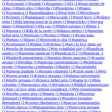
(
1
)
#
cincinnati
(
1
)
#
seattle
(
1
)
#
sounders
(
1
)
#
f1
(
1
)
#
gran premio de
china
(
1
)
#
mercedes
(
1
)
#
sevilla
(
1
)
#
brasileirao
(
1
)
#
juarez
(
1
)
#
cajamarca
(
1
)
#
panathinaikos
(
1
)
#
real betis
(
1
)
#
leverkusen
(
1
)
#
córners
(
1
)
#
galatasaray
(
1
)
#
newcastle
(
1
)
#
sport boys
(
1
)
#
clásico
regio
(
1
)
#
día internacional de la mujer
(
1
)
#
mavericks
(
1
)
#
jayson
tatum
(
1
)
#
mansfield
(
1
)
#
fa cup
(
1
)
#
fútbol europeo
(
1
)
#
ligue 1
(
1
)
#
monaco
(
1
)
#
día de la mujer
(
1
)
#
alianza atletico
(
1
)
#
apuestas
futbol peru
(
1
)
#
pelicans
(
1
)
#
como
(
1
)
#
inter
(
1
)
#
copa italia
(
1
)
#
betano
(
1
)
#
kings
(
1
)
#
pronosticos nba
(
1
)
#
america
(
1
)
#
cremonese
(
1
)
#
milan
(
1
)
#
chelsea
(
1
)
#
am i in love shine ost
(
1
)
#
reseña de tragamonedas
(
1
)
#
rtp volatilidad slot
(
1
)
#
handicap
asiatico
(
1
)
#
apuestas handicap
(
1
)
#
handicap 0.5
(
1
)
#
handicap -1
(
1
)
#
bankroll management
(
1
)
#
gestion dinero apuestas
(
1
)
#
cuanto
apostar
(
1
)
#
gorillaz
(
1
)
#
apuestas entretenimiento
(
1
)
#
tendencias
google
(
1
)
#
apuestas combinadas
(
1
)
#
parlay
(
1
)
#
acumulador
(
1
)
#
apuesta multiple
(
1
)
#
aviator estrategia
(
1
)
#
crash game
(
1
)
#
jetx
(
1
)
#
juego aviator
(
1
)
#
clasico peruano
(
1
)
#
alianza universitario
(
1
)
#
derby peruano
(
1
)
#
clasico futbol peru
(
1
)
#
santa fe
(
1
)
#
liga
colombia
(
1
)
#
pronostico nba
(
1
)
#
rivadavia
(
1
)
#
fútbol sudamericano
(
1
)
#
am i in love shine original soundtrack
(
1
)
#
rtp tragamonedas
(
1
)
#
reseña casino peru
(
1
)
#
magic
(
1
)
#
atalanta
(
1
)
#
borussia
dortmund
(
1
)
#
libertadores apuestas
(
1
)
#
equipos peruanos
libertadores
(
1
)
#
corners libertadores
(
1
)
#
nuevas tragamonedas
(
1
)
#
slots nuevos
(
1
)
#
lanzamientos slots
(
1
)
#
seleccion peruana
(
1
)
#
peru eliminatorias
(
1
)
#
blanquirroja
(
1
)
#
over under
(
1
)
#
mas