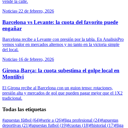
vende la calle.
Noticias
·
22 de febrero, 2026
Barcelona vs Levante: la cuota del favorito puede
engañar
Barcelona recibe a Levante con presión por la tabla. En AnalisisPro
vemos valor en mercados alternos y no tanto en la victoria simple
del local.
Noticias
·
16 de febrero, 2026
Girona-Barça: la cuota subestima el golpe local en
Montilivi
El Girona recibe al Barcelona con un guion tenso: rotaciones,
presión alta y mercados de gol que pueden pagar mejor que el 1X2
tradicional.
Todas las etiquetas
#
apuestas fútbol
(
64
)
#
serie a
(
26
)
#
liga profesional
(
24
)
#
apuestas
deportivas
(
21
)
#
apuestas futbol
(
19
)
#
cuotas
(
18
)
#
historial
(
17
)
#
liga