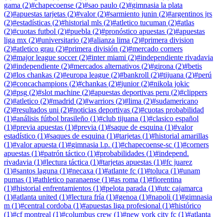
gama
(
2
)
#
chapecoense
(
2
)
#
sao paulo
(
2
)
#
gimnasia la plata
(
2
)
#
apuestas tarjetas
(
2
)
#
valor
(
2
)
#
sarmiento junin
(
2
)
#
argentinos jrs
(
2
)
#
estadísticas
(
2
)
#
historial mls
(
2
)
#
atletico tucuman
(
2
)
#
atlas
(
2
)
#
cuotas futbol
(
2
)
#
puebla
(
2
)
#
pronóstico apuestas
(
2
)
#
apuestas
liga mx
(
2
)
#
universitario
(
2
)
#
alianza lima
(
2
)
#
primera division
(
2
)
#
atletico grau
(
2
)
#
primera división
(
2
)
#
mercado corners
(
2
)
#
major league soccer
(
2
)
#
inter miami
(
2
)
#
independiente rivadavia
(
2
)
#
independiente
(
2
)
#
mercados alternativos
(
2
)
#
girona
(
2
)
#
betis
(
2
)
#
los chankas
(
2
)
#
europa league
(
2
)
#
bankroll
(
2
)
#
tijuana
(
2
)
#
perú
(
2
)
#
concachampions
(
2
)
#
chankas
(
2
)
#
junior
(
2
)
#
nikola jokic
(
2
)
#
psg
(
2
)
#
slot machine
(
2
)
#
apuestas deportivas peru
(
2
)
#
clippers
(
2
)
#
atletico
(
2
)
#
madrid
(
2
)
#
warriors
(
2
)
#
lima
(
2
)
#
sudamericano
(
2
)
#
resultados uni
(
2
)
#
noticias deportivas
(
2
)
#
cuotas probabilidad
(
1
)
#
análisis fútbol brasileño
(
1
)
#
club tijuana
(
1
)
#
clasico español
(
1
)
#
previa apuestas
(
1
)
#
previa
(
1
)
#
saque de esquina
(
1
)
#
valor
estadístico
(
1
)
#
saques de esquina
(
1
)
#
tarjetas
(
1
)
#
historial amarillas
(
1
)
#
valor apuesta
(
1
)
#
gimnasia l.p.
(
1
)
#
chapecoense-sc
(
1
)
#
corners
apuestas
(
1
)
#
patrón táctico
(
1
)
#
probabilidades
(
1
)
#
independ.
rivadavia
(
1
)
#
lectura táctica
(
1
)
#
tarjetas apuestas
(
1
)
#
fc juarez
(
1
)
#
santos laguna
(
1
)
#
necaxa
(
1
)
#
atlante fc
(
1
)
#
toluca
(
1
)
#
unam
pumas
(
1
)
#
athletico paranaense
(
1
)
#
as roma
(
1
)
#
fiorentina
(
1
)
#
historial enfrentamientos
(
1
)
#
pelota parada
(
1
)
#
utc cajamarca
(
1
)
#
atlanta united
(
1
)
#
lectura fría
(
1
)
#
genoa
(
1
)
#
napoli
(
1
)
#
gimnasia
m
(
1
)
#
central cordoba
(
1
)
#
apuestas liga profesional
(
1
)
#
histórico
(
1
)
#
cf montreal
(
1
)
#
columbus crew
(
1
)
#
new york city fc
(
1
)
#
atlanta