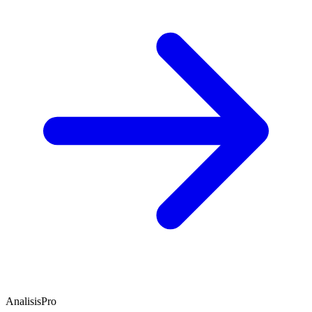
AnalisisPro