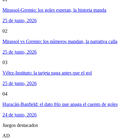
Mirassol-Gremio: los goles esperan, la historia manda
25 de junio, 2026
02
Mirassol vs Gremio: los números mandan, la narrativa calla
25 de junio, 2026
03
Vélez-Instituto: la tarjeta paga antes que el gol
25 de junio, 2026
04
Huracán-Banfield: el dato frío que apaga el cuento de goles
24 de junio, 2026
Juegos destacados
AD