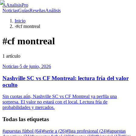
A
AnalisisPro
Noticias
Guías
Reseñas
Análisis
Inicio
›
#cf montreal
#
cf montreal
1
artículo
Noticias
·
5 de junio, 2026
Nashville SC vs CF Montreal: lectura fría del valor
oculto
Sin cuotas aún, Nashville SC vs CF Montreal ya perfila una
sorpresa. El valor no estará con el local. Lectura fría de
probabilidades y mercados.
Todas las etiquetas
#
apuestas fútbol
(
64
)
#
serie a
(
26
)
#
liga profesional
(
24
)
#
apuestas