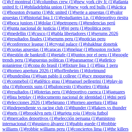
(
1
)
#
cf montreal
(
1
)
#
columbus crew
(
1
)
#
new york city fc
(
1
)
#
atlanta
united fc
(
1
)
#
philadelphia union
(
1
)
#
new york red bulls
(
1
)
#
táctica
(
1
)
#
houston dynamo
(
1
)
#
dc united
(
1
)
#
serie a apuestas
(
1
)
#
valor
apuestas
(
1
)
#
historial liga 1
(
1
)
#
estudiantes l.p.
(
1
)
#
deportivo riestra
(
1
)
#
boca juniors
(
1
)
#
dolar
(
1
)
#
petroperu
(
1
)
#
tendencias perú
(
1
)
#
junta nacional de justicia
(
1
)
#
jnj peru
(
1
)
#
politica peru
(
1
)
#
medellin
(
1
)
#
cusco
(
1
)
#
tabla libertadores
(
1
)
#
serums 2026
(
1
)
#
resultados finales
(
1
)
#
serums peru
(
1
)
#
noticias peru
(
1
)
#
conference league
(
1
)
#
crystal palace
(
1
)
#
shakhtar donetsk
(
1
)
#
cuotas apuestas
(
1
)
#
caracas
(
1
)
#
melgar
(
1
)
#
houston rockets
(
1
)
#
gestión de bankroll
(
1
)
#
getafe
(
1
)
#
juntos por el peru
(
1
)
#
google
trends peru
(
1
)
#
apuestas politicas
(
1
)
#
paranaense
(
1
)
#
atletico
goianiense
(
1
)
#
copa do brasil
(
1
)
#
fixture liga 1
(
1
)
#
liga 1 peru
(
1
)
#
torneo apertura 2026
(
1
)
#
hoffenheim
(
1
)
#
dortmund
(
1
)
#
bundesliga
(
1
)
#
juan pablo ii college
(
1
)
#
ucv moquegua
(
1
)
#
conmebol
(
1
)
#
atlético grau
(
1
)
#
manuel pellegrini
(
1
)
#
play-in
nba
(
1
)
#
phoenix suns
(
1
)
#
baloncesto
(
1
)
#
sorteo
(
1
)
#
tinka
(
1
)
#
resultados
(
1
)
#
loterias peru
(
1
)
#
deportivo cuenca
(
1
)
#
jaguares
(
1
)
#
liga betplay
(
1
)
#
documento nacional de identidad
(
1
)
#
dni perú
(
1
)
#
elecciones 2026
(
1
)
#
belgrano
(
1
)
#
torneo apertura
(
1
)
#
liga
(
1
)
#
independiente vs racing club
(
1
)
#
thunder
(
1
)
#
lakers vs thunder
(
1
)
#
nets
(
1
)
#
brooklyn nets
(
1
)
#
tarjeta roja
(
1
)
#
roja futbol
(
1
)
#
mercados deportivos
(
1
)
#
selección peruana
(
1
)
#
amistoso
internacional
(
1
)
#
gustavo álvarez
(
1
)
#
pablo guede
(
1
)
#
robbie
williams
(
1
)
#
robbie williams peru
(
1
)
#
conciertos lima
(
1
)
#
the killers