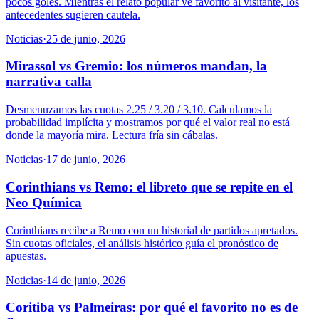
pocos goles. Mientras el relato popular ve favorito al visitante, los
antecedentes sugieren cautela.
Noticias
·
25 de junio, 2026
Mirassol vs Gremio: los números mandan, la
narrativa calla
Desmenuzamos las cuotas 2.25 / 3.20 / 3.10. Calculamos la
probabilidad implícita y mostramos por qué el valor real no está
donde la mayoría mira. Lectura fría sin cábalas.
Noticias
·
17 de junio, 2026
Corinthians vs Remo: el libreto que se repite en el
Neo Química
Corinthians recibe a Remo con un historial de partidos apretados.
Sin cuotas oficiales, el análisis histórico guía el pronóstico de
apuestas.
Noticias
·
14 de junio, 2026
Coritiba vs Palmeiras: por qué el favorito no es de