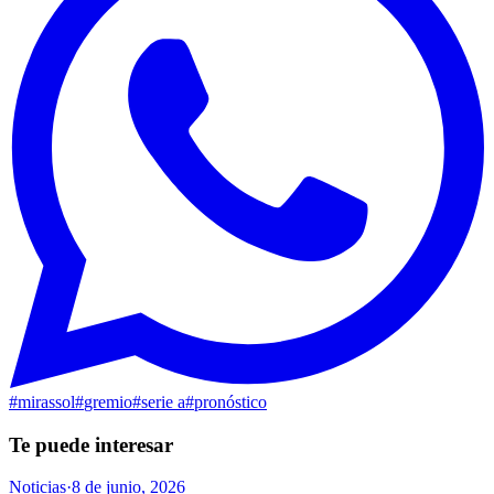
#
mirassol
#
gremio
#
serie a
#
pronóstico
Te puede interesar
Noticias
·
8 de junio, 2026