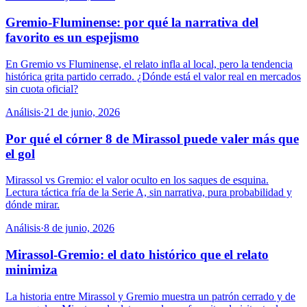
Gremio-Fluminense: por qué la narrativa del
favorito es un espejismo
En Gremio vs Fluminense, el relato infla al local, pero la tendencia
histórica grita partido cerrado. ¿Dónde está el valor real en mercados
sin cuota oficial?
Análisis
·
21 de junio, 2026
Por qué el córner 8 de Mirassol puede valer más que
el gol
Mirassol vs Gremio: el valor oculto en los saques de esquina.
Lectura táctica fría de la Serie A, sin narrativa, pura probabilidad y
dónde mirar.
Análisis
·
8 de junio, 2026
Mirassol-Gremio: el dato histórico que el relato
minimiza
La historia entre Mirassol y Gremio muestra un patrón cerrado y de