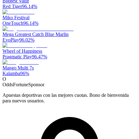
Biggest Vault
Red Tiger
96.14
%
Miko Festival
OneTouch
96.14
%
Mega Greatest Catch Blue Marlin
EvoPlay
96.02
%
Wheel of Happiness
Pragmatic Play
96.47
%
Mango Multi 7s
Kalamba
96
%
O
OddsFortune
Sponsor
Apuestas deportivas con las mejores cuotas. Bono de bienvenida
para nuevos usuarios.