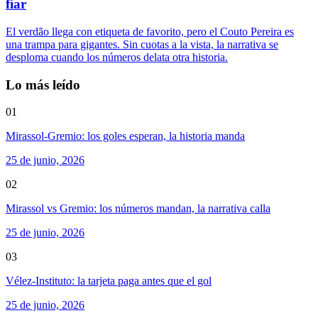
fiar
El verdão llega con etiqueta de favorito, pero el Couto Pereira es
una trampa para gigantes. Sin cuotas a la vista, la narrativa se
desploma cuando los números delata otra historia.
Lo más leído
01
Mirassol-Gremio: los goles esperan, la historia manda
25 de junio, 2026
02
Mirassol vs Gremio: los números mandan, la narrativa calla
25 de junio, 2026
03
Vélez-Instituto: la tarjeta paga antes que el gol
25 de junio, 2026