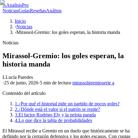
A
AnalisisPro
Noticias
Guías
Reseñas
Análisis
Inicio
›
Noticias
›
Mirassol-Gremio: los goles esperan, la historia manda
Noticias
Mirassol-Gremio: los goles esperan, la
historia manda
L
Lucía Paredes
·
25 de junio, 2026
·
5 min
de lectura
·
mirassol
gremio
serie a
Contenido del artículo
1.
¿Por qué el historial pide un partido de pocos goles?
2.
¿Dónde está el valor si el patrón se repite?
3.
El factor Rodrigo Ely y la pelota parada
4.
Lo que dice la tabla de probabilidades
El Mirassol recibe a Gremio en un duelo que históricamente se ha
definido por la cerrazón defensiva y los goles escasos. Con cuotas