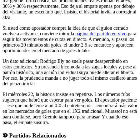
margen de forma básica, las probabilidades reales rondan el 40%,
30% y 30% respectivamente. Eso deja al empate apenas por debajo
del visitante, un escenario que, insisto, el historial invita a corregir al
alza.
Si usted como apostador compra la idea de que el guion cerrado
vuelve a activarse, conviene mirar la
página del partido en vivo
para
seguir los movimientos de cuota en directo. A menudo, si pasan los
primeros 20 minutos sin goles, el under 2.5 se encarece y aparecen
oportunidades en el mercado de goles totales.
Un dato adicional: Rodrigo Ely no suele pasar desapercibido en
estos contextos. Su presencia incomoda a las zagas locales y, pese al
patrón histórico, una acción individual suya puede alterar el libreto.
Por eso, la prudencia manda a no jugar todo al mismo casillero antes
del pitazo inicial.
El miércoles 22, la historia insiste en repetirse. Los números fríos
sugieren que habrá que esperar para ver goles. El apostador paciente
—ese que no le teme a un 0-0 al entretiempo— encontrará más valor
en los mercados de goles que en el 1X2 tradicional. Mirassol no está
para confiarse, pero Gremio tampoco para arrasar. Y cuando eso
pasa, el empate susurra.
⚽ Partidos Relacionados