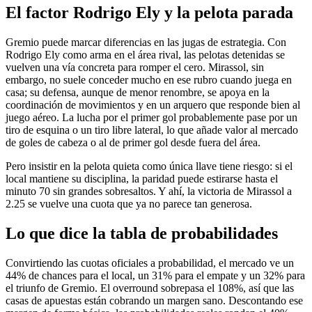
El factor Rodrigo Ely y la pelota parada
Gremio puede marcar diferencias en las jugas de estrategia. Con
Rodrigo Ely como arma en el área rival, las pelotas detenidas se
vuelven una vía concreta para romper el cero. Mirassol, sin
embargo, no suele conceder mucho en ese rubro cuando juega en
casa; su defensa, aunque de menor renombre, se apoya en la
coordinación de movimientos y en un arquero que responde bien al
juego aéreo. La lucha por el primer gol probablemente pase por un
tiro de esquina o un tiro libre lateral, lo que añade valor al mercado
de goles de cabeza o al de primer gol desde fuera del área.
Pero insistir en la pelota quieta como única llave tiene riesgo: si el
local mantiene su disciplina, la paridad puede estirarse hasta el
minuto 70 sin grandes sobresaltos. Y ahí, la victoria de Mirassol a
2.25 se vuelve una cuota que ya no parece tan generosa.
Lo que dice la tabla de probabilidades
Convirtiendo las cuotas oficiales a probabilidad, el mercado ve un
44% de chances para el local, un 31% para el empate y un 32% para
el triunfo de Gremio. El overround sobrepasa el 108%, así que las
casas de apuestas están cobrando un margen sano. Descontando ese