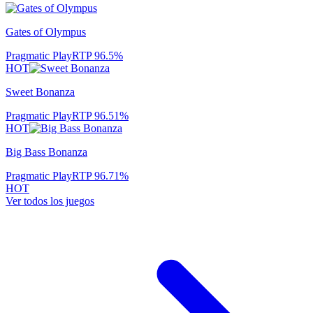
Gates of Olympus
Pragmatic Play
RTP
96.5
%
HOT
Sweet Bonanza
Pragmatic Play
RTP
96.51
%
HOT
Big Bass Bonanza
Pragmatic Play
RTP
96.71
%
HOT
Ver todos los juegos