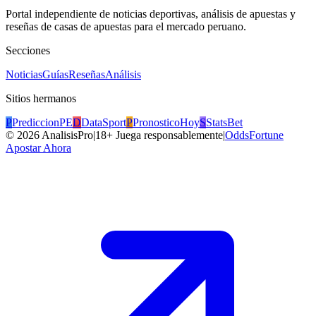
Portal independiente de noticias deportivas, análisis de apuestas y
reseñas de casas de apuestas para el mercado peruano.
Secciones
Noticias
Guías
Reseñas
Análisis
Sitios hermanos
P
PrediccionPE
D
DataSport
P
PronosticoHoy
S
StatsBet
©
2026
AnalisisPro
|
18+ Juega responsablemente
|
OddsFortune
Apostar Ahora