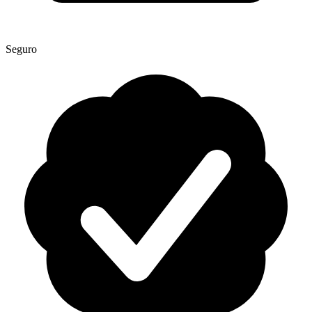
Seguro