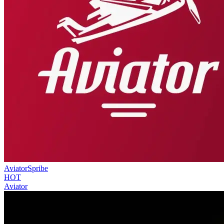
Aviator
Spribe
HOT
Aviator