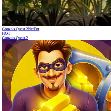
Gonzo's Quest 2
NetEnt
HOT
Gonzo's Quest 2