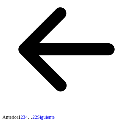
Anterior
1
2
3
4
…
22
Siguiente