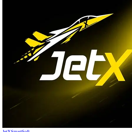
JetX
SmartSoft