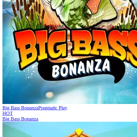
Big Bass Bonanza
Pragmatic Play
HOT
Big Bass Bonanza