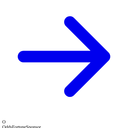
O
OddsFortune
Sponsor