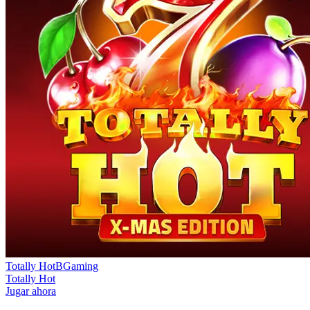
Totally Hot
BGaming
Totally Hot
Jugar ahora