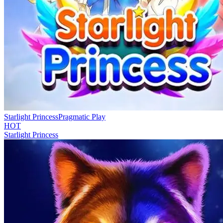
Starlight Princess
Pragmatic Play
HOT
Starlight Princess