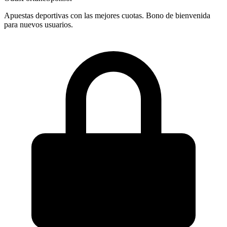
Apuestas deportivas con las mejores cuotas. Bono de bienvenida
para nuevos usuarios.