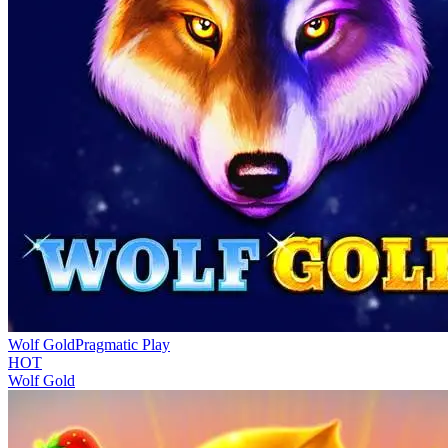
Wolf Gold
Pragmatic Play
HOT
Wolf Gold