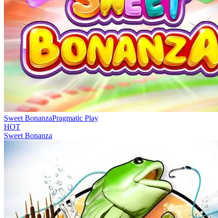
Sweet Bonanza
Pragmatic Play
HOT
Sweet Bonanza