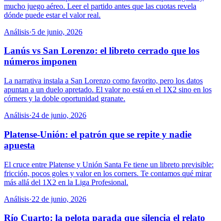
mucho juego aéreo. Leer el partido antes que las cuotas revela
dónde puede estar el valor real.
Análisis
·
5 de junio, 2026
Lanús vs San Lorenzo: el libreto cerrado que los
números imponen
La narrativa instala a San Lorenzo como favorito, pero los datos
apuntan a un duelo apretado. El valor no está en el 1X2 sino en los
córners y la doble oportunidad granate.
Análisis
·
24 de junio, 2026
Platense-Unión: el patrón que se repite y nadie
apuesta
El cruce entre Platense y Unión Santa Fe tiene un libreto previsible:
fricción, pocos goles y valor en los corners. Te contamos qué mirar
más allá del 1X2 en la Liga Profesional.
Análisis
·
22 de junio, 2026
Río Cuarto: la pelota parada que silencia el relato