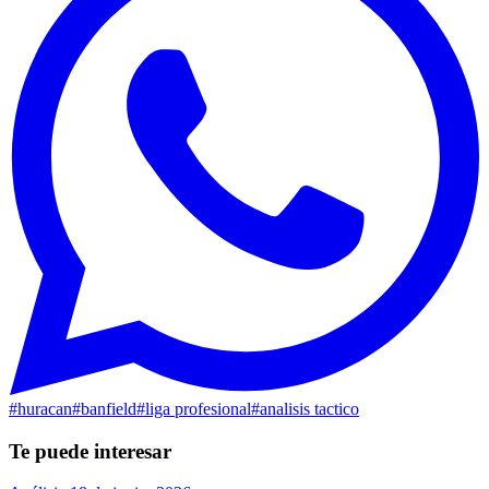
#
huracan
#
banfield
#
liga profesional
#
analisis tactico
Te puede interesar