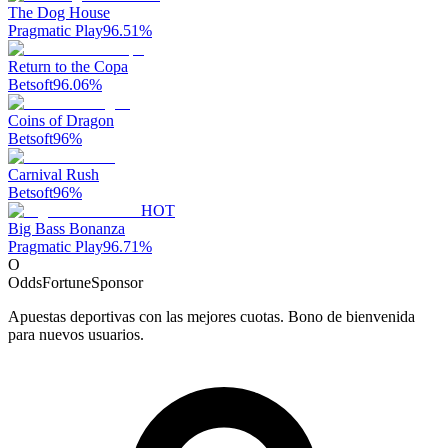
The Dog House
Pragmatic Play
96.51
%
Return to the Copa
Betsoft
96.06
%
Coins of Dragon
Betsoft
96
%
Carnival Rush
Betsoft
96
%
HOT
Big Bass Bonanza
Pragmatic Play
96.71
%
O
OddsFortune
Sponsor
Apuestas deportivas con las mejores cuotas. Bono de bienvenida
para nuevos usuarios.