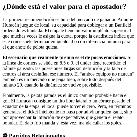
¿Dónde está el valor para el apostador?
La primera recomendación es huir del mercado de ganador. Aunque
Huracán juegue de local, su capacidad para doblegar a un Banfield
ordenado es limitada. El empate tiene un valor implícito superior al
que muchas veces le asigna la cuota, porque la estadística indica que
este cruce suele terminar en igualdad o con diferencia mínima para
el que anote de pelota quieta.
El escenario que realmente premia es el de pocas emociones.
Si
la línea de corners se sitúa en 8.5 o 9, el under tiene recorrido: el
trámite pausado, las posesiones largas sin definición y la falta de
centros al área desinflan ese número. El “ambos equipos no marcan”
también es un mercado que paga bien, sobre todo después del
minuto 20, cuando la dinámica se vuelve previsible.
Finalmente, la pelota parada es el único camino probable hacia el
gol. Si Huracán consigue un tiro libre lateral o un córner pasado el
ecuador de la etapa, el local puede torcer el cero. Pero, en términos
generales, el ticket inteligente no pasa por adivinar quién gana, sino
por aprovechar la inflación de expectativas que genera el relato
popular. El dato frío manda y, esta vez, manda callar los goles.
⚽ Partidos Relacionados