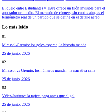
El duelo entre Estudiantes y Tigre ofrece un filón invisible para el
apostador promedio. El mercado de córners, sin cuotas aún, es el
termómetro real de un partido que se define en el detalle aéreo.
Lo más leído
01
Mirassol-Gremio: los goles esperan, la historia manda
25 de junio, 2026
02
Mirassol vs Gremio: los números mandan, la narrativa calla
25 de junio, 2026
03
Vélez-Instituto: la tarjeta paga antes que el gol
25 de junio, 2026