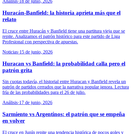
Análisis
·
18 de junio, 2026
Huracán-Banfield: la historia aprieta más que el
relato
El cruce entre Huracán y Banfield tiene una partitura vieja que se
repite. Analizamos el patrón histórico para este partido de Liga
Profesional con perspectiva de apuestas.
Noticias
·
15 de junio, 2026
Huracan vs Banfield: la probabilidad calla pero el
patrón grita
Sin cuotas todavía, el historial entre Huracan y Banfield revela un
patrón de partidos cerrados que la narrativa popular ignora. Lectura
fría de las probabilidades para el 26 de julio.
Análisis
·
17 de junio, 2026
Sarmiento vs Argentinos: el patrón que se empeña
en volver
El cruce en Junín repite una tendencia histórica de pocos goles y