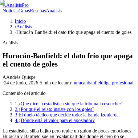
A
AnalisisPro
Noticias
Guías
Reseñas
Análisis
Inicio
›
Análisis
›
Huracán-Banfield: el dato frío que apaga el cuento de goles
Análisis
Huracán-Banfield: el dato frío que apaga
el cuento de goles
A
Andrés Quispe
·
24 de junio, 2026
·
5 min
de lectura
·
huracan
banfield
liga profesional
Contenido del artículo
1.
¿Qué dice la estadística sin que la tribuna la escuche?
2.
¿Por qué el relato insiste con los goles?
3.
El duelo táctico que decide todo: la banda izquierda
4.
¿Dónde está el valor para el apostador?
La estadística silba bajito pero repite un guion de pocas emociones.
Huracán y Banfield suelen regalar partidos donde el cero no se