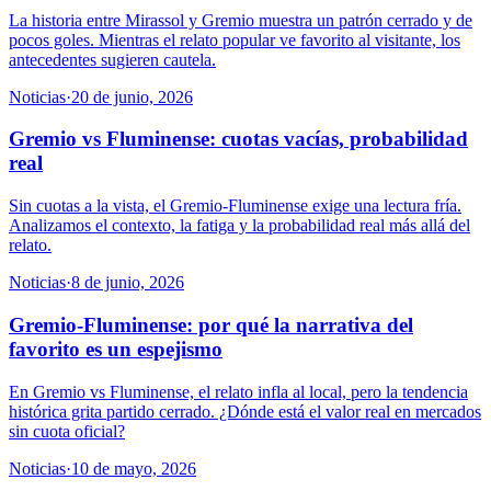
La historia entre Mirassol y Gremio muestra un patrón cerrado y de
pocos goles. Mientras el relato popular ve favorito al visitante, los
antecedentes sugieren cautela.
Noticias
·
20 de junio, 2026
Gremio vs Fluminense: cuotas vacías, probabilidad
real
Sin cuotas a la vista, el Gremio-Fluminense exige una lectura fría.
Analizamos el contexto, la fatiga y la probabilidad real más allá del
relato.
Noticias
·
8 de junio, 2026
Gremio-Fluminense: por qué la narrativa del
favorito es un espejismo
En Gremio vs Fluminense, el relato infla al local, pero la tendencia
histórica grita partido cerrado. ¿Dónde está el valor real en mercados
sin cuota oficial?
Noticias
·
10 de mayo, 2026