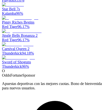
Playson
95.6
%
Star Bell 7s
Kalamba
96
%
Piggy Riches Begins
Red Tiger
96.17
%
Jingle Bells Bonanza 2
Red Tiger
96.17
%
Carnival Queen 2
Thunderkick
94.18
%
Sword of Shoguns
Thunderkick
96
%
O
OddsFortune
Sponsor
Apuestas deportivas con las mejores cuotas. Bono de bienvenida
para nuevos usuarios.