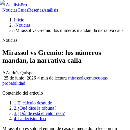
A
AnalisisPro
Noticias
Guías
Reseñas
Análisis
Inicio
›
Noticias
›
Mirassol vs Gremio: los números mandan, la narrativa calla
Noticias
Mirassol vs Gremio: los números
mandan, la narrativa calla
A
Andrés Quispe
·
25 de junio, 2026
·
4 min
de lectura
·
mirassol
gremio
cuotas
probabilidad
Contenido del artículo
1.
El cálculo desnudo
2.
¿Qué dice la tribuna?
3.
¿Dónde está el valor real?
4.
La decisión fría
Mirassol no es solo el equipo de casa: el mercado lo lee con un