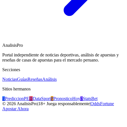
AnalisisPro
Portal independiente de noticias deportivas, análisis de apuestas y
reseñas de casas de apuestas para el mercado peruano.
Secciones
Noticias
Guías
Reseñas
Análisis
Sitios hermanos
P
PrediccionPE
D
DataSport
P
PronosticoHoy
S
StatsBet
©
2026
AnalisisPro
|
18+ Juega responsablemente
|
OddsFortune
Apostar Ahora