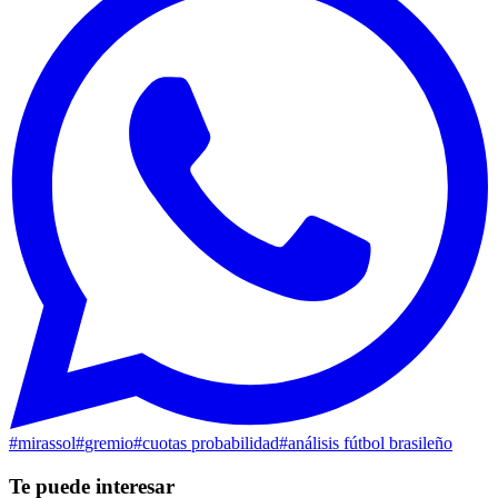
#
mirassol
#
gremio
#
cuotas probabilidad
#
análisis fútbol brasileño
Te puede interesar