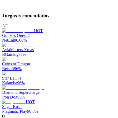
Juegos recomendados
AD
HOT
Gonzo's Quest 2
NetEnt
96.06
%
AviaMasters Xmas
BGaming
97
%
Coins of Dragon
Betsoft
96
%
Star Bell 7s
Kalamba
96
%
Diamond Supercharge
Iron Dog
95
%
HOT
Sugar Rush
Pragmatic Play
96.5
%
O