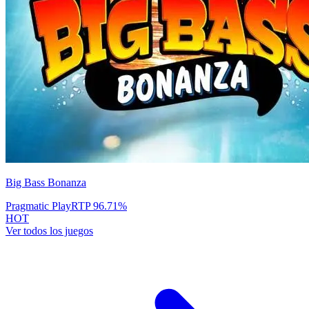
Big Bass Bonanza
Pragmatic Play
RTP
96.71
%
HOT
Ver todos los juegos