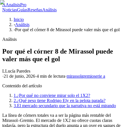
A
AnalisisPro
Noticias
Guías
Reseñas
Análisis
Inicio
›
Análisis
›
Por qué el córner 8 de Mirassol puede valer más que el gol
Análisis
Por qué el córner 8 de Mirassol puede
valer más que el gol
L
Lucía Paredes
·
21 de junio, 2026
·
4 min
de lectura
·
mirassol
gremio
serie a
Contenido del artículo
1.
¿Por qué no conviene mirar solo el 1X2?
2.
¿Qué peso tiene Rodrigo Ely en la pelota parada?
3.
El mercado secundario que la narrativa no está mirando
La línea de córners totales va a ser la página más rentable del
Mirassol–Gremio. El mercado de 1X2 no ofrece cuotas claras
todavía, pero la estructura del duelo apunta a un over en saques de