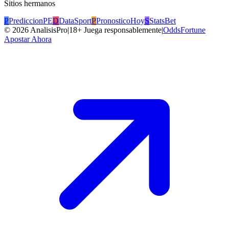
Sitios hermanos
P
PrediccionPE
D
DataSport
P
PronosticoHoy
S
StatsBet
©
2026
AnalisisPro
|
18+ Juega responsablemente
|
OddsFortune
Apostar Ahora