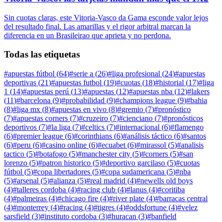
Sin cuotas claras, este Vitoria-Vasco da Gama esconde valor lejos
del resultado final. Las amarillas y el rigor arbitral marcan la
diferencia en un Brasileirao que aprieta y no perdona.
Todas las etiquetas
#
apuestas fútbol
(
64
)
#
serie a
(
26
)
#
liga profesional
(
24
)
#
apuestas
deportivas
(
21
)
#
apuestas futbol
(
19
)
#
cuotas
(
18
)
#
historial
(
17
)
#
liga
1
(
14
)
#
apuestas perú
(
13
)
#
apuestas
(
12
)
#
apuestas nba
(
12
)
#
lakers
(
11
)
#
barcelona
(
9
)
#
probabilidad
(
9
)
#
champions league
(
9
)
#
bahia
(
8
)
#
liga mx
(
8
)
#
apuestas en vivo
(
8
)
#
gremio
(
7
)
#
pronóstico
(
7
)
#
apuestas corners
(
7
)
#
cruzeiro
(
7
)
#
cienciano
(
7
)
#
pronósticos
deportivos
(
7
)
#
la liga
(
7
)
#
celtics
(
7
)
#
internacional
(
6
)
#
flamengo
(
6
)
#
premier league
(
6
)
#
corinthians
(
6
)
#
análisis táctico
(
6
)
#
santos
(
6
)
#
peru
(
6
)
#
casino online
(
6
)
#
ecuabet
(
6
)
#
mirassol
(
5
)
#
analisis
tactico
(
5
)
#
botafogo
(
5
)
#
manchester city
(
5
)
#
corners
(
5
)
#
san
lorenzo
(
5
)
#
patron historico
(
5
)
#
deportivo garcilaso
(
5
)
#
cuotas
fútbol
(
5
)
#
copa libertadores
(
5
)
#
copa sudamericana
(
5
)
#
nba
(
5
)
#
arsenal
(
5
)
#
alianza
(
5
)
#
real madrid
(
4
)
#
newells old boys
(
4
)
#
talleres cordoba
(
4
)
#
racing club
(
4
)
#
lanus
(
4
)
#
coritiba
(
4
)
#
palmeiras
(
4
)
#
chicago fire
(
4
)
#
river plate
(
4
)
#
barracas central
(
4
)
#
monterrey
(
4
)
#
racing
(
4
)
#
tigres
(
4
)
#
oddsfortune
(
4
)
#
velez
sarsfield
(
3
)
#
instituto cordoba
(
3
)
#
huracan
(
3
)
#
banfield