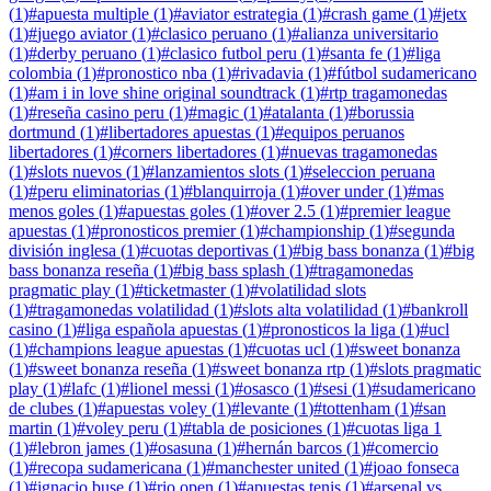
(
1
)
#
apuesta multiple
(
1
)
#
aviator estrategia
(
1
)
#
crash game
(
1
)
#
jetx
(
1
)
#
juego aviator
(
1
)
#
clasico peruano
(
1
)
#
alianza universitario
(
1
)
#
derby peruano
(
1
)
#
clasico futbol peru
(
1
)
#
santa fe
(
1
)
#
liga
colombia
(
1
)
#
pronostico nba
(
1
)
#
rivadavia
(
1
)
#
fútbol sudamericano
(
1
)
#
am i in love shine original soundtrack
(
1
)
#
rtp tragamonedas
(
1
)
#
reseña casino peru
(
1
)
#
magic
(
1
)
#
atalanta
(
1
)
#
borussia
dortmund
(
1
)
#
libertadores apuestas
(
1
)
#
equipos peruanos
libertadores
(
1
)
#
corners libertadores
(
1
)
#
nuevas tragamonedas
(
1
)
#
slots nuevos
(
1
)
#
lanzamientos slots
(
1
)
#
seleccion peruana
(
1
)
#
peru eliminatorias
(
1
)
#
blanquirroja
(
1
)
#
over under
(
1
)
#
mas
menos goles
(
1
)
#
apuestas goles
(
1
)
#
over 2.5
(
1
)
#
premier league
apuestas
(
1
)
#
pronosticos premier
(
1
)
#
championship
(
1
)
#
segunda
división inglesa
(
1
)
#
cuotas deportivas
(
1
)
#
big bass bonanza
(
1
)
#
big
bass bonanza reseña
(
1
)
#
big bass splash
(
1
)
#
tragamonedas
pragmatic play
(
1
)
#
ticketmaster
(
1
)
#
volatilidad slots
(
1
)
#
tragamonedas volatilidad
(
1
)
#
slots alta volatilidad
(
1
)
#
bankroll
casino
(
1
)
#
liga española apuestas
(
1
)
#
pronosticos la liga
(
1
)
#
ucl
(
1
)
#
champions league apuestas
(
1
)
#
cuotas ucl
(
1
)
#
sweet bonanza
(
1
)
#
sweet bonanza reseña
(
1
)
#
sweet bonanza rtp
(
1
)
#
slots pragmatic
play
(
1
)
#
lafc
(
1
)
#
lionel messi
(
1
)
#
osasco
(
1
)
#
sesi
(
1
)
#
sudamericano
de clubes
(
1
)
#
apuestas voley
(
1
)
#
levante
(
1
)
#
tottenham
(
1
)
#
san
martin
(
1
)
#
voley peru
(
1
)
#
tabla de posiciones
(
1
)
#
cuotas liga 1
(
1
)
#
lebron james
(
1
)
#
osasuna
(
1
)
#
hernán barcos
(
1
)
#
comercio
(
1
)
#
recopa sudamericana
(
1
)
#
manchester united
(
1
)
#
joao fonseca
(
1
)
#
ignacio buse
(
1
)
#
rio open
(
1
)
#
apuestas tenis
(
1
)
#
arsenal vs