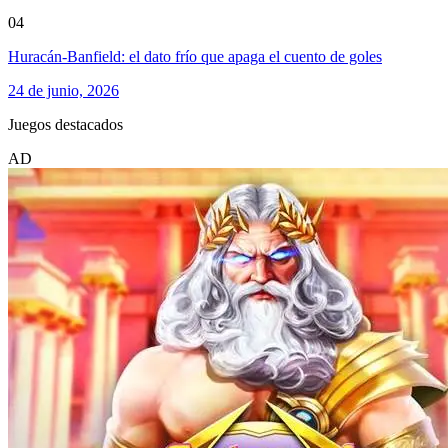
04
Huracán-Banfield: el dato frío que apaga el cuento de goles
24 de junio, 2026
Juegos destacados
AD