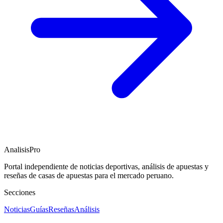
AnalisisPro
Portal independiente de noticias deportivas, análisis de apuestas y
reseñas de casas de apuestas para el mercado peruano.
Secciones
Noticias
Guías
Reseñas
Análisis