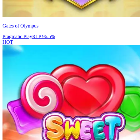
Gates of Olympus
Pragmatic Play
RTP
96.5
%
HOT