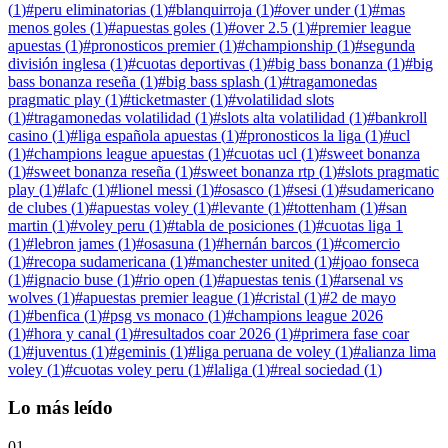
(
1
)
#
peru eliminatorias
(
1
)
#
blanquirroja
(
1
)
#
over under
(
1
)
#
mas
menos goles
(
1
)
#
apuestas goles
(
1
)
#
over 2.5
(
1
)
#
premier league
apuestas
(
1
)
#
pronosticos premier
(
1
)
#
championship
(
1
)
#
segunda
división inglesa
(
1
)
#
cuotas deportivas
(
1
)
#
big bass bonanza
(
1
)
#
big
bass bonanza reseña
(
1
)
#
big bass splash
(
1
)
#
tragamonedas
pragmatic play
(
1
)
#
ticketmaster
(
1
)
#
volatilidad slots
(
1
)
#
tragamonedas volatilidad
(
1
)
#
slots alta volatilidad
(
1
)
#
bankroll
casino
(
1
)
#
liga española apuestas
(
1
)
#
pronosticos la liga
(
1
)
#
ucl
(
1
)
#
champions league apuestas
(
1
)
#
cuotas ucl
(
1
)
#
sweet bonanza
(
1
)
#
sweet bonanza reseña
(
1
)
#
sweet bonanza rtp
(
1
)
#
slots pragmatic
play
(
1
)
#
lafc
(
1
)
#
lionel messi
(
1
)
#
osasco
(
1
)
#
sesi
(
1
)
#
sudamericano
de clubes
(
1
)
#
apuestas voley
(
1
)
#
levante
(
1
)
#
tottenham
(
1
)
#
san
martin
(
1
)
#
voley peru
(
1
)
#
tabla de posiciones
(
1
)
#
cuotas liga 1
(
1
)
#
lebron james
(
1
)
#
osasuna
(
1
)
#
hernán barcos
(
1
)
#
comercio
(
1
)
#
recopa sudamericana
(
1
)
#
manchester united
(
1
)
#
joao fonseca
(
1
)
#
ignacio buse
(
1
)
#
rio open
(
1
)
#
apuestas tenis
(
1
)
#
arsenal vs
wolves
(
1
)
#
apuestas premier league
(
1
)
#
cristal
(
1
)
#
2 de mayo
(
1
)
#
benfica
(
1
)
#
psg vs monaco
(
1
)
#
champions league 2026
(
1
)
#
hora y canal
(
1
)
#
resultados coar 2026
(
1
)
#
primera fase coar
(
1
)
#
juventus
(
1
)
#
geminis
(
1
)
#
liga peruana de voley
(
1
)
#
alianza lima
voley
(
1
)
#
cuotas voley peru
(
1
)
#
laliga
(
1
)
#
real sociedad
(
1
)
Lo más leído
01