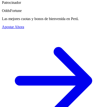
Patrocinador
OddsFortune
Las mejores cuotas y bonos de bienvenida en Perú.
Apostar Ahora