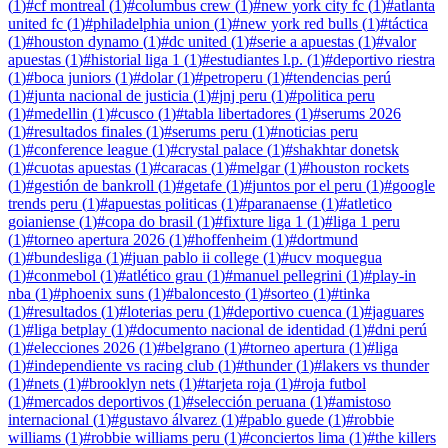
(
1
)
#
cf montreal
(
1
)
#
columbus crew
(
1
)
#
new york city fc
(
1
)
#
atlanta
united fc
(
1
)
#
philadelphia union
(
1
)
#
new york red bulls
(
1
)
#
táctica
(
1
)
#
houston dynamo
(
1
)
#
dc united
(
1
)
#
serie a apuestas
(
1
)
#
valor
apuestas
(
1
)
#
historial liga 1
(
1
)
#
estudiantes l.p.
(
1
)
#
deportivo riestra
(
1
)
#
boca juniors
(
1
)
#
dolar
(
1
)
#
petroperu
(
1
)
#
tendencias perú
(
1
)
#
junta nacional de justicia
(
1
)
#
jnj peru
(
1
)
#
politica peru
(
1
)
#
medellin
(
1
)
#
cusco
(
1
)
#
tabla libertadores
(
1
)
#
serums 2026
(
1
)
#
resultados finales
(
1
)
#
serums peru
(
1
)
#
noticias peru
(
1
)
#
conference league
(
1
)
#
crystal palace
(
1
)
#
shakhtar donetsk
(
1
)
#
cuotas apuestas
(
1
)
#
caracas
(
1
)
#
melgar
(
1
)
#
houston rockets
(
1
)
#
gestión de bankroll
(
1
)
#
getafe
(
1
)
#
juntos por el peru
(
1
)
#
google
trends peru
(
1
)
#
apuestas politicas
(
1
)
#
paranaense
(
1
)
#
atletico
goianiense
(
1
)
#
copa do brasil
(
1
)
#
fixture liga 1
(
1
)
#
liga 1 peru
(
1
)
#
torneo apertura 2026
(
1
)
#
hoffenheim
(
1
)
#
dortmund
(
1
)
#
bundesliga
(
1
)
#
juan pablo ii college
(
1
)
#
ucv moquegua
(
1
)
#
conmebol
(
1
)
#
atlético grau
(
1
)
#
manuel pellegrini
(
1
)
#
play-in
nba
(
1
)
#
phoenix suns
(
1
)
#
baloncesto
(
1
)
#
sorteo
(
1
)
#
tinka
(
1
)
#
resultados
(
1
)
#
loterias peru
(
1
)
#
deportivo cuenca
(
1
)
#
jaguares
(
1
)
#
liga betplay
(
1
)
#
documento nacional de identidad
(
1
)
#
dni perú
(
1
)
#
elecciones 2026
(
1
)
#
belgrano
(
1
)
#
torneo apertura
(
1
)
#
liga
(
1
)
#
independiente vs racing club
(
1
)
#
thunder
(
1
)
#
lakers vs thunder
(
1
)
#
nets
(
1
)
#
brooklyn nets
(
1
)
#
tarjeta roja
(
1
)
#
roja futbol
(
1
)
#
mercados deportivos
(
1
)
#
selección peruana
(
1
)
#
amistoso
internacional
(
1
)
#
gustavo álvarez
(
1
)
#
pablo guede
(
1
)
#
robbie
williams
(
1
)
#
robbie williams peru
(
1
)
#
conciertos lima
(
1
)
#
the killers