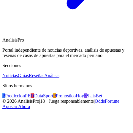
AnalisisPro
Portal independiente de noticias deportivas, análisis de apuestas y
reseñas de casas de apuestas para el mercado peruano.
Secciones
Noticias
Guías
Reseñas
Análisis
Sitios hermanos
P
PrediccionPE
D
DataSport
P
PronosticoHoy
S
StatsBet
©
2026
AnalisisPro
|
18+ Juega responsablemente
|
OddsFortune
Apostar Ahora