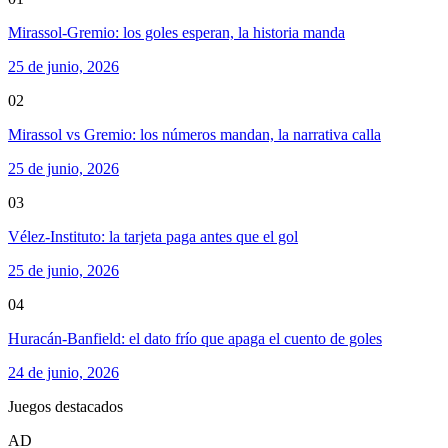
Mirassol-Gremio: los goles esperan, la historia manda
25 de junio, 2026
02
Mirassol vs Gremio: los números mandan, la narrativa calla
25 de junio, 2026
03
Vélez-Instituto: la tarjeta paga antes que el gol
25 de junio, 2026
04
Huracán-Banfield: el dato frío que apaga el cuento de goles
24 de junio, 2026
Juegos destacados
AD