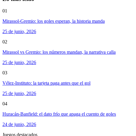
01
Mirassol-Gremio: los goles esperan, la historia manda
25 de junio, 2026
02
Mirassol vs Gremio: los números mandan, la narrativa calla
25 de junio, 2026
03
Vélez-Instituto: la tarjeta paga antes que el gol
25 de junio, 2026
04
Huracán-Banfield: el dato frío que apaga el cuento de goles
24 de junio, 2026
Juegos destacados