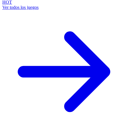
HOT
Ver todos los juegos