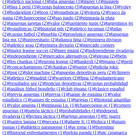
(
3
)
#
atletico nacional
(
3
)
#
nba apuestas
(
3
)
#
mujer
(
3
)
#
nuggets
(
3
)
#
liga 1 perú
(
3
)
#
cuotas baloncesto
(
3
)
#
apuestas la liga
(
3
)
#
voley
(
3
)
#
bodø/glimt
(
3
)
#
leon
(
2
)
#
estadisticas
(
2
)
#
vitoria
(
2
)
#
vasco da
gama
(
2
)
#
chapecoense
(
2
)
#
sao paulo
(
2
)
#
gimnasia la plata
(
2
)
#
apuestas tarjetas
(
2
)
#
valor
(
2
)
#
sarmiento junin
(
2
)
#
argentinos jrs
(
2
)
#
estadísticas
(
2
)
#
historial mls
(
2
)
#
atletico tucuman
(
2
)
#
atlas
(
2
)
#
cuotas futbol
(
2
)
#
puebla
(
2
)
#
pronóstico apuestas
(
2
)
#
apuestas
liga mx
(
2
)
#
universitario
(
2
)
#
alianza lima
(
2
)
#
primera division
(
2
)
#
atletico grau
(
2
)
#
primera división
(
2
)
#
mercado corners
(
2
)
#
major league soccer
(
2
)
#
inter miami
(
2
)
#
independiente rivadavia
(
2
)
#
independiente
(
2
)
#
mercados alternativos
(
2
)
#
girona
(
2
)
#
betis
(
2
)
#
los chankas
(
2
)
#
europa league
(
2
)
#
bankroll
(
2
)
#
tijuana
(
2
)
#
perú
(
2
)
#
concachampions
(
2
)
#
chankas
(
2
)
#
junior
(
2
)
#
nikola jokic
(
2
)
#
psg
(
2
)
#
slot machine
(
2
)
#
apuestas deportivas peru
(
2
)
#
clippers
(
2
)
#
atletico
(
2
)
#
madrid
(
2
)
#
warriors
(
2
)
#
lima
(
2
)
#
sudamericano
(
2
)
#
resultados uni
(
2
)
#
noticias deportivas
(
2
)
#
cuotas probabilidad
(
1
)
#
análisis fútbol brasileño
(
1
)
#
club tijuana
(
1
)
#
clasico español
(
1
)
#
previa apuestas
(
1
)
#
previa
(
1
)
#
saque de esquina
(
1
)
#
valor
estadístico
(
1
)
#
saques de esquina
(
1
)
#
tarjetas
(
1
)
#
historial amarillas
(
1
)
#
valor apuesta
(
1
)
#
gimnasia l.p.
(
1
)
#
chapecoense-sc
(
1
)
#
corners
apuestas
(
1
)
#
patrón táctico
(
1
)
#
probabilidades
(
1
)
#
independ.
rivadavia
(
1
)
#
lectura táctica
(
1
)
#
tarjetas apuestas
(
1
)
#
fc juarez
(
1
)
#
santos laguna
(
1
)
#
necaxa
(
1
)
#
atlante fc
(
1
)
#
toluca
(
1
)
#
unam
pumas
(
1
)
#
athletico paranaense
(
1
)
#
as roma
(
1
)
#
fiorentina
(
1
)
#
historial enfrentamientos
(
1
)
#
pelota parada
(
1
)
#
utc cajamarca