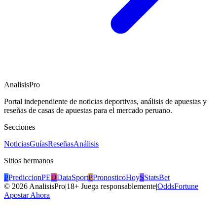
AnalisisPro
Portal independiente de noticias deportivas, análisis de apuestas y
reseñas de casas de apuestas para el mercado peruano.
Secciones
Noticias
Guías
Reseñas
Análisis
Sitios hermanos
P
PrediccionPE
D
DataSport
P
PronosticoHoy
S
StatsBet
©
2026
AnalisisPro
|
18+ Juega responsablemente
|
OddsFortune
Apostar Ahora