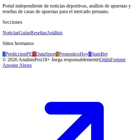
Portal independiente de noticias deportivas, análisis de apuestas y
reseñas de casas de apuestas para el mercado peruano.
Secciones
Noticias
Guías
Reseñas
Análisis
Sitios hermanos
P
PrediccionPE
D
DataSport
P
PronosticoHoy
S
StatsBet
©
2026
AnalisisPro
|
18+ Juega responsablemente
|
OddsFortune
Apostar Ahora