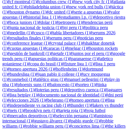
(
1
)
#
cf montreal
(
1
)
#
columbus crew
(
1
)
#
new york city fc
(
1
)
#
atlanta
united fc
(
1
)
#
philadelphia union
(
1
)
#
new york red bulls
(
1
)
#
táctica
(
1
)
#
houston dynamo
(
1
)
#
dc united
(
1
)
#
serie a apuestas
(
1
)
#
valor
apuestas
(
1
)
#
historial liga 1
(
1
)
#
estudiantes l.p.
(
1
)
#
deportivo riestra
(
1
)
#
boca juniors
(
1
)
#
dolar
(
1
)
#
petroperu
(
1
)
#
tendencias perú
(
1
)
#
junta nacional de justicia
(
1
)
#
jnj peru
(
1
)
#
politica peru
(
1
)
#
medellin
(
1
)
#
cusco
(
1
)
#
tabla libertadores
(
1
)
#
serums 2026
(
1
)
#
resultados finales
(
1
)
#
serums peru
(
1
)
#
noticias peru
(
1
)
#
conference league
(
1
)
#
crystal palace
(
1
)
#
shakhtar donetsk
(
1
)
#
cuotas apuestas
(
1
)
#
caracas
(
1
)
#
melgar
(
1
)
#
houston rockets
(
1
)
#
gestión de bankroll
(
1
)
#
getafe
(
1
)
#
juntos por el peru
(
1
)
#
google
trends peru
(
1
)
#
apuestas politicas
(
1
)
#
paranaense
(
1
)
#
atletico
goianiense
(
1
)
#
copa do brasil
(
1
)
#
fixture liga 1
(
1
)
#
liga 1 peru
(
1
)
#
torneo apertura 2026
(
1
)
#
hoffenheim
(
1
)
#
dortmund
(
1
)
#
bundesliga
(
1
)
#
juan pablo ii college
(
1
)
#
ucv moquegua
(
1
)
#
conmebol
(
1
)
#
atlético grau
(
1
)
#
manuel pellegrini
(
1
)
#
play-in
nba
(
1
)
#
phoenix suns
(
1
)
#
baloncesto
(
1
)
#
sorteo
(
1
)
#
tinka
(
1
)
#
resultados
(
1
)
#
loterias peru
(
1
)
#
deportivo cuenca
(
1
)
#
jaguares
(
1
)
#
liga betplay
(
1
)
#
documento nacional de identidad
(
1
)
#
dni perú
(
1
)
#
elecciones 2026
(
1
)
#
belgrano
(
1
)
#
torneo apertura
(
1
)
#
liga
(
1
)
#
independiente vs racing club
(
1
)
#
thunder
(
1
)
#
lakers vs thunder
(
1
)
#
nets
(
1
)
#
brooklyn nets
(
1
)
#
tarjeta roja
(
1
)
#
roja futbol
(
1
)
#
mercados deportivos
(
1
)
#
selección peruana
(
1
)
#
amistoso
internacional
(
1
)
#
gustavo álvarez
(
1
)
#
pablo guede
(
1
)
#
robbie
williams
(
1
)
#
robbie williams peru
(
1
)
#
conciertos lima
(
1
)
#
the killers