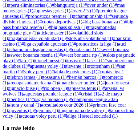
(
1
)
#
peru eliminatorias
(
1
)
#
blanquirroja
(
1
)
#
over under
(
1
)
#
mas
menos goles
(
1
)
#
apuestas goles
(
1
)
#
over 2.5
(
1
)
#
premier league
apuestas
(
1
)
#
pronosticos premier
(
1
)
#
championship
(
1
)
#
segunda
división inglesa
(
1
)
#
cuotas deportivas
(
1
)
#
big bass bonanza
(
1
)
#
big
bass bonanza reseña
(
1
)
#
big bass splash
(
1
)
#
tragamonedas
pragmatic play
(
1
)
#
ticketmaster
(
1
)
#
volatilidad slots
(
1
)
#
tragamonedas volatilidad
(
1
)
#
slots alta volatilidad
(
1
)
#
bankroll
casino
(
1
)
#
liga española apuestas
(
1
)
#
pronosticos la liga
(
1
)
#
ucl
(
1
)
#
champions league apuestas
(
1
)
#
cuotas ucl
(
1
)
#
sweet bonanza
(
1
)
#
sweet bonanza reseña
(
1
)
#
sweet bonanza rtp
(
1
)
#
slots pragmatic
play
(
1
)
#
lafc
(
1
)
#
lionel messi
(
1
)
#
osasco
(
1
)
#
sesi
(
1
)
#
sudamericano
de clubes
(
1
)
#
apuestas voley
(
1
)
#
levante
(
1
)
#
tottenham
(
1
)
#
san
martin
(
1
)
#
voley peru
(
1
)
#
tabla de posiciones
(
1
)
#
cuotas liga 1
(
1
)
#
lebron james
(
1
)
#
osasuna
(
1
)
#
hernán barcos
(
1
)
#
comercio
(
1
)
#
recopa sudamericana
(
1
)
#
manchester united
(
1
)
#
joao fonseca
(
1
)
#
ignacio buse
(
1
)
#
rio open
(
1
)
#
apuestas tenis
(
1
)
#
arsenal vs
wolves
(
1
)
#
apuestas premier league
(
1
)
#
cristal
(
1
)
#
2 de mayo
(
1
)
#
benfica
(
1
)
#
psg vs monaco
(
1
)
#
champions league 2026
(
1
)
#
hora y canal
(
1
)
#
resultados coar 2026
(
1
)
#
primera fase coar
(
1
)
#
juventus
(
1
)
#
geminis
(
1
)
#
liga peruana de voley
(
1
)
#
alianza lima
voley
(
1
)
#
cuotas voley peru
(
1
)
#
laliga
(
1
)
#
real sociedad
(
1
)
Lo más leído