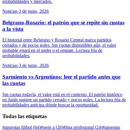
probabilidades y mercados.
Noticias
·
3 de junio, 2026
Belgrano-Rosario: el patrón que se repite sin cuotas
a la vista
El historial entre Belgrano y Rosario Central marca partidos
cerrados y de pocos goles. Sin cuotas disponibles aún, el valor
probable estará en el under o el empate. Lectura fría de
probabilidades.
Noticias
·
3 de junio, 2026
Sarmiento vs Argentinos: leer el partido antes que
las cuotas
Sin cuotas todavía, el valor está en el contexto. El patrón histórico
en Junín sugiere un partido cerrado y pocos goles. La lectura fría de
probabilidades anticipa dónde buscar la oportunidad.
Todas las etiquetas
#
apuestas fútbol
(
64
)
#
serie a
(
26
)
#
liga profesional
(
24
)
#
apuestas