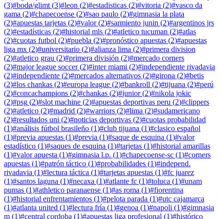
(
3
)
#
bodø/glimt
(
3
)
#
leon
(
2
)
#
estadisticas
(
2
)
#
vitoria
(
2
)
#
vasco da
gama
(
2
)
#
chapecoense
(
2
)
#
sao paulo
(
2
)
#
gimnasia la plata
(
2
)
#
apuestas tarjetas
(
2
)
#
valor
(
2
)
#
sarmiento junin
(
2
)
#
argentinos jrs
(
2
)
#
estadísticas
(
2
)
#
historial mls
(
2
)
#
atletico tucuman
(
2
)
#
atlas
(
2
)
#
cuotas futbol
(
2
)
#
puebla
(
2
)
#
pronóstico apuestas
(
2
)
#
apuestas
liga mx
(
2
)
#
universitario
(
2
)
#
alianza lima
(
2
)
#
primera division
(
2
)
#
atletico grau
(
2
)
#
primera división
(
2
)
#
mercado corners
(
2
)
#
major league soccer
(
2
)
#
inter miami
(
2
)
#
independiente rivadavia
(
2
)
#
independiente
(
2
)
#
mercados alternativos
(
2
)
#
girona
(
2
)
#
betis
(
2
)
#
los chankas
(
2
)
#
europa league
(
2
)
#
bankroll
(
2
)
#
tijuana
(
2
)
#
perú
(
2
)
#
concachampions
(
2
)
#
chankas
(
2
)
#
junior
(
2
)
#
nikola jokic
(
2
)
#
psg
(
2
)
#
slot machine
(
2
)
#
apuestas deportivas peru
(
2
)
#
clippers
(
2
)
#
atletico
(
2
)
#
madrid
(
2
)
#
warriors
(
2
)
#
lima
(
2
)
#
sudamericano
(
2
)
#
resultados uni
(
2
)
#
noticias deportivas
(
2
)
#
cuotas probabilidad
(
1
)
#
análisis fútbol brasileño
(
1
)
#
club tijuana
(
1
)
#
clasico español
(
1
)
#
previa apuestas
(
1
)
#
previa
(
1
)
#
saque de esquina
(
1
)
#
valor
estadístico
(
1
)
#
saques de esquina
(
1
)
#
tarjetas
(
1
)
#
historial amarillas
(
1
)
#
valor apuesta
(
1
)
#
gimnasia l.p.
(
1
)
#
chapecoense-sc
(
1
)
#
corners
apuestas
(
1
)
#
patrón táctico
(
1
)
#
probabilidades
(
1
)
#
independ.
rivadavia
(
1
)
#
lectura táctica
(
1
)
#
tarjetas apuestas
(
1
)
#
fc juarez
(
1
)
#
santos laguna
(
1
)
#
necaxa
(
1
)
#
atlante fc
(
1
)
#
toluca
(
1
)
#
unam
pumas
(
1
)
#
athletico paranaense
(
1
)
#
as roma
(
1
)
#
fiorentina
(
1
)
#
historial enfrentamientos
(
1
)
#
pelota parada
(
1
)
#
utc cajamarca
(
1
)
#
atlanta united
(
1
)
#
lectura fría
(
1
)
#
genoa
(
1
)
#
napoli
(
1
)
#
gimnasia
m
(
1
)
#
central cordoba
(
1
)
#
apuestas liga profesional
(
1
)
#
histórico