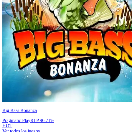
Big Bass Bonanza
Pragmatic Play
RTP
96.71
%
HOT
Ver todos los juegos