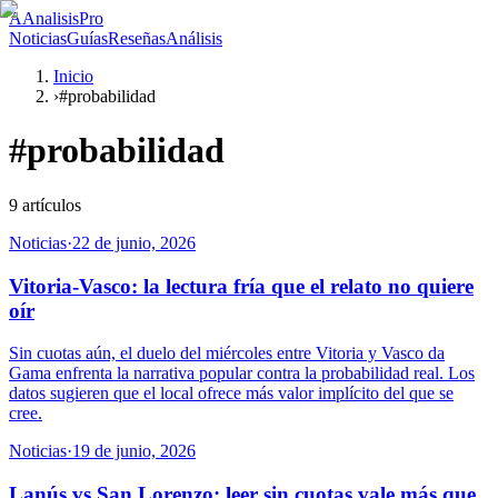
A
AnalisisPro
Noticias
Guías
Reseñas
Análisis
Inicio
›
#probabilidad
#
probabilidad
9
artículos
Noticias
·
22 de junio, 2026
Vitoria-Vasco: la lectura fría que el relato no quiere
oír
Sin cuotas aún, el duelo del miércoles entre Vitoria y Vasco da
Gama enfrenta la narrativa popular contra la probabilidad real. Los
datos sugieren que el local ofrece más valor implícito del que se
cree.
Noticias
·
19 de junio, 2026
Lanús vs San Lorenzo: leer sin cuotas vale más que