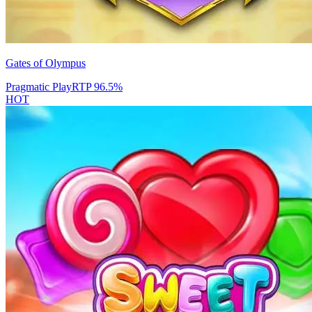
Gates of Olympus
Pragmatic Play
RTP
96.5
%
HOT