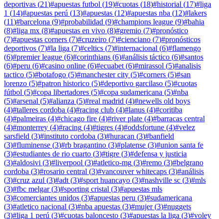
deportivas
(
21
)
#
apuestas futbol
(
19
)
#
cuotas
(
18
)
#
historial
(
17
)
#
liga
1
(
14
)
#
apuestas perú
(
13
)
#
apuestas
(
12
)
#
apuestas nba
(
12
)
#
lakers
(
11
)
#
barcelona
(
9
)
#
probabilidad
(
9
)
#
champions league
(
9
)
#
bahia
(
8
)
#
liga mx
(
8
)
#
apuestas en vivo
(
8
)
#
gremio
(
7
)
#
pronóstico
(
7
)
#
apuestas corners
(
7
)
#
cruzeiro
(
7
)
#
cienciano
(
7
)
#
pronósticos
deportivos
(
7
)
#
la liga
(
7
)
#
celtics
(
7
)
#
internacional
(
6
)
#
flamengo
(
6
)
#
premier league
(
6
)
#
corinthians
(
6
)
#
análisis táctico
(
6
)
#
santos
(
6
)
#
peru
(
6
)
#
casino online
(
6
)
#
ecuabet
(
6
)
#
mirassol
(
5
)
#
analisis
tactico
(
5
)
#
botafogo
(
5
)
#
manchester city
(
5
)
#
corners
(
5
)
#
san
lorenzo
(
5
)
#
patron historico
(
5
)
#
deportivo garcilaso
(
5
)
#
cuotas
fútbol
(
5
)
#
copa libertadores
(
5
)
#
copa sudamericana
(
5
)
#
nba
(
5
)
#
arsenal
(
5
)
#
alianza
(
5
)
#
real madrid
(
4
)
#
newells old boys
(
4
)
#
talleres cordoba
(
4
)
#
racing club
(
4
)
#
lanus
(
4
)
#
coritiba
(
4
)
#
palmeiras
(
4
)
#
chicago fire
(
4
)
#
river plate
(
4
)
#
barracas central
(
4
)
#
monterrey
(
4
)
#
racing
(
4
)
#
tigres
(
4
)
#
oddsfortune
(
4
)
#
velez
sarsfield
(
3
)
#
instituto cordoba
(
3
)
#
huracan
(
3
)
#
banfield
(
3
)
#
fluminense
(
3
)
#
rb bragantino
(
3
)
#
platense
(
3
)
#
union santa fe
(
3
)
#
estudiantes de rio cuarto
(
3
)
#
tigre
(
3
)
#
defensa y justicia
(
3
)
#
aldosivi
(
3
)
#
liverpool
(
3
)
#
atletico-mg
(
3
)
#
remo
(
3
)
#
belgrano
cordoba
(
3
)
#
rosario central
(
3
)
#
vancouver whitecaps
(
3
)
#
análisis
(
3
)
#
cruz azul
(
3
)
#
adt
(
3
)
#
sport huancayo
(
3
)
#
nashville sc
(
3
)
#
mls
(
3
)
#
fbc melgar
(
3
)
#
sporting cristal
(
3
)
#
apuestas mls
(
3
)
#
comerciantes unidos
(
3
)
#
apuestas peru
(
3
)
#
sudamericana
(
3
)
#
atletico nacional
(
3
)
#
nba apuestas
(
3
)
#
mujer
(
3
)
#
nuggets
(
3
)
#
liga 1 perú
(
3
)
#
cuotas baloncesto
(
3
)
#
apuestas la liga
(
3
)
#
voley