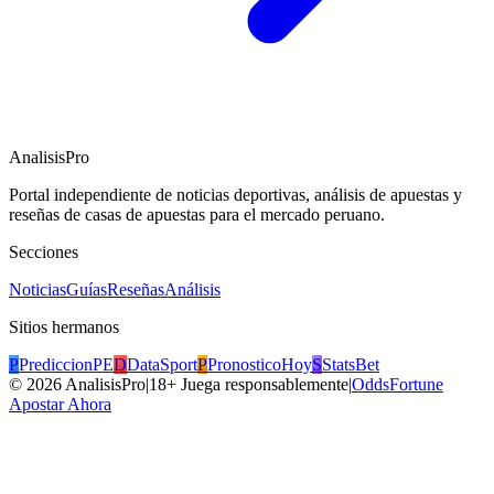
AnalisisPro
Portal independiente de noticias deportivas, análisis de apuestas y
reseñas de casas de apuestas para el mercado peruano.
Secciones
Noticias
Guías
Reseñas
Análisis
Sitios hermanos
P
PrediccionPE
D
DataSport
P
PronosticoHoy
S
StatsBet
©
2026
AnalisisPro
|
18+ Juega responsablemente
|
OddsFortune
Apostar Ahora