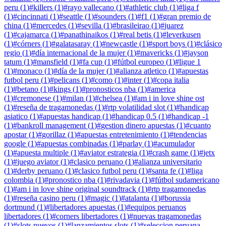
peru
(
1
)
#
killers
(
1
)
#
rayo vallecano
(
1
)
#
athletic club
(
1
)
#
liga f
(
1
)
#
cincinnati
(
1
)
#
seattle
(
1
)
#
sounders
(
1
)
#
f1
(
1
)
#
gran premio de
china
(
1
)
#
mercedes
(
1
)
#
sevilla
(
1
)
#
brasileirao
(
1
)
#
juarez
(
1
)
#
cajamarca
(
1
)
#
panathinaikos
(
1
)
#
real betis
(
1
)
#
leverkusen
(
1
)
#
córners
(
1
)
#
galatasaray
(
1
)
#
newcastle
(
1
)
#
sport boys
(
1
)
#
clásico
regio
(
1
)
#
día internacional de la mujer
(
1
)
#
mavericks
(
1
)
#
jayson
tatum
(
1
)
#
mansfield
(
1
)
#
fa cup
(
1
)
#
fútbol europeo
(
1
)
#
ligue 1
(
1
)
#
monaco
(
1
)
#
día de la mujer
(
1
)
#
alianza atletico
(
1
)
#
apuestas
futbol peru
(
1
)
#
pelicans
(
1
)
#
como
(
1
)
#
inter
(
1
)
#
copa italia
(
1
)
#
betano
(
1
)
#
kings
(
1
)
#
pronosticos nba
(
1
)
#
america
(
1
)
#
cremonese
(
1
)
#
milan
(
1
)
#
chelsea
(
1
)
#
am i in love shine ost
(
1
)
#
reseña de tragamonedas
(
1
)
#
rtp volatilidad slot
(
1
)
#
handicap
asiatico
(
1
)
#
apuestas handicap
(
1
)
#
handicap 0.5
(
1
)
#
handicap -1
(
1
)
#
bankroll management
(
1
)
#
gestion dinero apuestas
(
1
)
#
cuanto
apostar
(
1
)
#
gorillaz
(
1
)
#
apuestas entretenimiento
(
1
)
#
tendencias
google
(
1
)
#
apuestas combinadas
(
1
)
#
parlay
(
1
)
#
acumulador
(
1
)
#
apuesta multiple
(
1
)
#
aviator estrategia
(
1
)
#
crash game
(
1
)
#
jetx
(
1
)
#
juego aviator
(
1
)
#
clasico peruano
(
1
)
#
alianza universitario
(
1
)
#
derby peruano
(
1
)
#
clasico futbol peru
(
1
)
#
santa fe
(
1
)
#
liga
colombia
(
1
)
#
pronostico nba
(
1
)
#
rivadavia
(
1
)
#
fútbol sudamericano
(
1
)
#
am i in love shine original soundtrack
(
1
)
#
rtp tragamonedas
(
1
)
#
reseña casino peru
(
1
)
#
magic
(
1
)
#
atalanta
(
1
)
#
borussia
dortmund
(
1
)
#
libertadores apuestas
(
1
)
#
equipos peruanos
libertadores
(
1
)
#
corners libertadores
(
1
)
#
nuevas tragamonedas
(
1
)
#
slots nuevos
(
1
)
#
lanzamientos slots
(
1
)
#
seleccion peruana