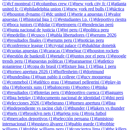
(
1
)
#
cf montreal
(
1
)
#
columbus crew
(
1
)
#
new york city fc
(
1
)
#
atlanta
united fc
(
1
)
#
philadelphia union
(
1
)
#
new york red bulls
(
1
)
#
táctica
(
1
)
#
houston dynamo
(
1
)
#
dc united
(
1
)
#
serie a apuestas
(
1
)
#
valor
apuestas
(
1
)
#
historial liga 1
(
1
)
#
estudiantes l.p.
(
1
)
#
deportivo riestra
(
1
)
#
boca juniors
(
1
)
#
dolar
(
1
)
#
petroperu
(
1
)
#
tendencias perú
(
1
)
#
junta nacional de justicia
(
1
)
#
jnj peru
(
1
)
#
politica peru
(
1
)
#
medellin
(
1
)
#
cusco
(
1
)
#
tabla libertadores
(
1
)
#
serums 2026
(
1
)
#
resultados finales
(
1
)
#
serums peru
(
1
)
#
noticias peru
(
1
)
#
conference league
(
1
)
#
crystal palace
(
1
)
#
shakhtar donetsk
(
1
)
#
cuotas apuestas
(
1
)
#
caracas
(
1
)
#
melgar
(
1
)
#
houston rockets
(
1
)
#
gestión de bankroll
(
1
)
#
getafe
(
1
)
#
juntos por el peru
(
1
)
#
google
trends peru
(
1
)
#
apuestas politicas
(
1
)
#
paranaense
(
1
)
#
atletico
goianiense
(
1
)
#
copa do brasil
(
1
)
#
fixture liga 1
(
1
)
#
liga 1 peru
(
1
)
#
torneo apertura 2026
(
1
)
#
hoffenheim
(
1
)
#
dortmund
(
1
)
#
bundesliga
(
1
)
#
juan pablo ii college
(
1
)
#
ucv moquegua
(
1
)
#
conmebol
(
1
)
#
atlético grau
(
1
)
#
manuel pellegrini
(
1
)
#
play-in
nba
(
1
)
#
phoenix suns
(
1
)
#
baloncesto
(
1
)
#
sorteo
(
1
)
#
tinka
(
1
)
#
resultados
(
1
)
#
loterias peru
(
1
)
#
deportivo cuenca
(
1
)
#
jaguares
(
1
)
#
liga betplay
(
1
)
#
documento nacional de identidad
(
1
)
#
dni perú
(
1
)
#
elecciones 2026
(
1
)
#
belgrano
(
1
)
#
torneo apertura
(
1
)
#
liga
(
1
)
#
independiente vs racing club
(
1
)
#
thunder
(
1
)
#
lakers vs thunder
(
1
)
#
nets
(
1
)
#
brooklyn nets
(
1
)
#
tarjeta roja
(
1
)
#
roja futbol
(
1
)
#
mercados deportivos
(
1
)
#
selección peruana
(
1
)
#
amistoso
internacional
(
1
)
#
gustavo álvarez
(
1
)
#
pablo guede
(
1
)
#
robbie
williams
(
1
)
#
robbie williams peru
(
1
)
#
conciertos lima
(
1
)
#
the killers