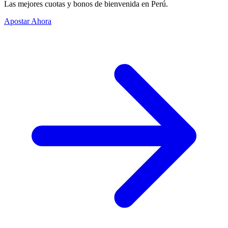
Las mejores cuotas y bonos de bienvenida en Perú.
Apostar Ahora