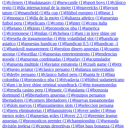
(
1
)
#
córners
(
1
)
#
galatasaray
(
1
)
#
newcastle
(
1
)
#
sport boys
(
1
)
#
clásico
regio
(
1
)
#
día internacional de la mujer
(
1
)
#
mavericks
(
1
)
#
jayson
tatum
(
1
)
#
mansfield
(
1
)
#
fa cup
(
1
)
#
fútbol europeo
(
1
)
#
ligue 1
(
1
)
#
monaco
(
1
)
#
día de la mujer
(
1
)
#
alianza atletico
(
1
)
#
apuestas
futbol peru
(
1
)
#
pelicans
(
1
)
#
como
(
1
)
#
inter
(
1
)
#
copa italia
(
1
)
#
betano
(
1
)
#
kings
(
1
)
#
pronosticos nba
(
1
)
#
america
(
1
)
#
cremonese
(
1
)
#
milan
(
1
)
#
chelsea
(
1
)
#
am i in love shine ost
(
1
)
#
reseña de tragamonedas
(
1
)
#
rtp volatilidad slot
(
1
)
#
handicap
asiatico
(
1
)
#
apuestas handicap
(
1
)
#
handicap 0.5
(
1
)
#
handicap -1
(
1
)
#
bankroll management
(
1
)
#
gestion dinero apuestas
(
1
)
#
cuanto
apostar
(
1
)
#
gorillaz
(
1
)
#
apuestas entretenimiento
(
1
)
#
tendencias
google
(
1
)
#
apuestas combinadas
(
1
)
#
parlay
(
1
)
#
acumulador
(
1
)
#
apuesta multiple
(
1
)
#
aviator estrategia
(
1
)
#
crash game
(
1
)
#
jetx
(
1
)
#
juego aviator
(
1
)
#
clasico peruano
(
1
)
#
alianza universitario
(
1
)
#
derby peruano
(
1
)
#
clasico futbol peru
(
1
)
#
santa fe
(
1
)
#
liga
colombia
(
1
)
#
pronostico nba
(
1
)
#
rivadavia
(
1
)
#
fútbol sudamericano
(
1
)
#
am i in love shine original soundtrack
(
1
)
#
rtp tragamonedas
(
1
)
#
reseña casino peru
(
1
)
#
magic
(
1
)
#
atalanta
(
1
)
#
borussia
dortmund
(
1
)
#
libertadores apuestas
(
1
)
#
equipos peruanos
libertadores
(
1
)
#
corners libertadores
(
1
)
#
nuevas tragamonedas
(
1
)
#
slots nuevos
(
1
)
#
lanzamientos slots
(
1
)
#
seleccion peruana
(
1
)
#
peru eliminatorias
(
1
)
#
blanquirroja
(
1
)
#
over under
(
1
)
#
mas
menos goles
(
1
)
#
apuestas goles
(
1
)
#
over 2.5
(
1
)
#
premier league
apuestas
(
1
)
#
pronosticos premier
(
1
)
#
championship
(
1
)
#
segunda
división inglesa
(
1
)
#
cuotas deportivas
(
1
)
#
big bass bonanza
(
1
)
#
big