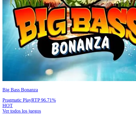
Big Bass Bonanza
Pragmatic Play
RTP
96.71
%
HOT
Ver todos los juegos