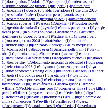
(
1
)
#
boca juniors
(
1
)
#
dolar
(
1
)
#
petroperu
(
1
)
#
tendencias perú
(
1
)
#
junta nacional de justicia
(
1
)
#
jnj peru
(
1
)
#
politica peru
(
1
)
#
medellin
(
1
)
#
cusco
(
1
)
#
tabla libertadores
(
1
)
#
serums 2026
(
1
)
#
resultados finales
(
1
)
#
serums peru
(
1
)
#
noticias peru
(
1
)
#
conference league
(
1
)
#
crystal palace
(
1
)
#
shakhtar donetsk
(
1
)
#
cuotas apuestas
(
1
)
#
caracas
(
1
)
#
melgar
(
1
)
#
houston rockets
(
1
)
#
gestión de bankroll
(
1
)
#
getafe
(
1
)
#
juntos por el peru
(
1
)
#
google
trends peru
(
1
)
#
apuestas politicas
(
1
)
#
paranaense
(
1
)
#
atletico
goianiense
(
1
)
#
copa do brasil
(
1
)
#
fixture liga 1
(
1
)
#
liga 1 peru
(
1
)
#
torneo apertura 2026
(
1
)
#
hoffenheim
(
1
)
#
dortmund
(
1
)
#
bundesliga
(
1
)
#
juan pablo ii college
(
1
)
#
ucv moquegua
(
1
)
#
conmebol
(
1
)
#
atlético grau
(
1
)
#
manuel pellegrini
(
1
)
#
play-in
nba
(
1
)
#
phoenix suns
(
1
)
#
baloncesto
(
1
)
#
sorteo
(
1
)
#
tinka
(
1
)
#
resultados
(
1
)
#
loterias peru
(
1
)
#
deportivo cuenca
(
1
)
#
jaguares
(
1
)
#
liga betplay
(
1
)
#
documento nacional de identidad
(
1
)
#
dni perú
(
1
)
#
elecciones 2026
(
1
)
#
belgrano
(
1
)
#
torneo apertura
(
1
)
#
liga
(
1
)
#
independiente vs racing club
(
1
)
#
thunder
(
1
)
#
lakers vs thunder
(
1
)
#
nets
(
1
)
#
brooklyn nets
(
1
)
#
tarjeta roja
(
1
)
#
roja futbol
(
1
)
#
mercados deportivos
(
1
)
#
selección peruana
(
1
)
#
amistoso
internacional
(
1
)
#
gustavo álvarez
(
1
)
#
pablo guede
(
1
)
#
robbie
williams
(
1
)
#
robbie williams peru
(
1
)
#
conciertos lima
(
1
)
#
the killers
peru
(
1
)
#
killers
(
1
)
#
rayo vallecano
(
1
)
#
athletic club
(
1
)
#
liga f
(
1
)
#
cincinnati
(
1
)
#
seattle
(
1
)
#
sounders
(
1
)
#
f1
(
1
)
#
gran premio de
china
(
1
)
#
mercedes
(
1
)
#
sevilla
(
1
)
#
brasileirao
(
1
)
#
juarez
(
1
)
#
cajamarca
(
1
)
#
panathinaikos
(
1
)
#
real betis
(
1
)
#
leverkusen