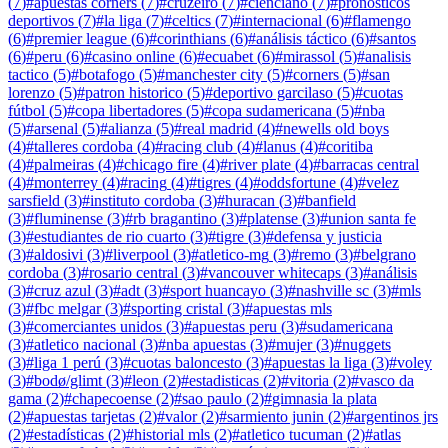
(
7
)
#
apuestas corners
(
7
)
#
cruzeiro
(
7
)
#
cienciano
(
7
)
#
pronósticos
deportivos
(
7
)
#
la liga
(
7
)
#
celtics
(
7
)
#
internacional
(
6
)
#
flamengo
(
6
)
#
premier league
(
6
)
#
corinthians
(
6
)
#
análisis táctico
(
6
)
#
santos
(
6
)
#
peru
(
6
)
#
casino online
(
6
)
#
ecuabet
(
6
)
#
mirassol
(
5
)
#
analisis
tactico
(
5
)
#
botafogo
(
5
)
#
manchester city
(
5
)
#
corners
(
5
)
#
san
lorenzo
(
5
)
#
patron historico
(
5
)
#
deportivo garcilaso
(
5
)
#
cuotas
fútbol
(
5
)
#
copa libertadores
(
5
)
#
copa sudamericana
(
5
)
#
nba
(
5
)
#
arsenal
(
5
)
#
alianza
(
5
)
#
real madrid
(
4
)
#
newells old boys
(
4
)
#
talleres cordoba
(
4
)
#
racing club
(
4
)
#
lanus
(
4
)
#
coritiba
(
4
)
#
palmeiras
(
4
)
#
chicago fire
(
4
)
#
river plate
(
4
)
#
barracas central
(
4
)
#
monterrey
(
4
)
#
racing
(
4
)
#
tigres
(
4
)
#
oddsfortune
(
4
)
#
velez
sarsfield
(
3
)
#
instituto cordoba
(
3
)
#
huracan
(
3
)
#
banfield
(
3
)
#
fluminense
(
3
)
#
rb bragantino
(
3
)
#
platense
(
3
)
#
union santa fe
(
3
)
#
estudiantes de rio cuarto
(
3
)
#
tigre
(
3
)
#
defensa y justicia
(
3
)
#
aldosivi
(
3
)
#
liverpool
(
3
)
#
atletico-mg
(
3
)
#
remo
(
3
)
#
belgrano
cordoba
(
3
)
#
rosario central
(
3
)
#
vancouver whitecaps
(
3
)
#
análisis
(
3
)
#
cruz azul
(
3
)
#
adt
(
3
)
#
sport huancayo
(
3
)
#
nashville sc
(
3
)
#
mls
(
3
)
#
fbc melgar
(
3
)
#
sporting cristal
(
3
)
#
apuestas mls
(
3
)
#
comerciantes unidos
(
3
)
#
apuestas peru
(
3
)
#
sudamericana
(
3
)
#
atletico nacional
(
3
)
#
nba apuestas
(
3
)
#
mujer
(
3
)
#
nuggets
(
3
)
#
liga 1 perú
(
3
)
#
cuotas baloncesto
(
3
)
#
apuestas la liga
(
3
)
#
voley
(
3
)
#
bodø/glimt
(
3
)
#
leon
(
2
)
#
estadisticas
(
2
)
#
vitoria
(
2
)
#
vasco da
gama
(
2
)
#
chapecoense
(
2
)
#
sao paulo
(
2
)
#
gimnasia la plata
(
2
)
#
apuestas tarjetas
(
2
)
#
valor
(
2
)
#
sarmiento junin
(
2
)
#
argentinos jrs
(
2
)
#
estadísticas
(
2
)
#
historial mls
(
2
)
#
atletico tucuman
(
2
)
#
atlas