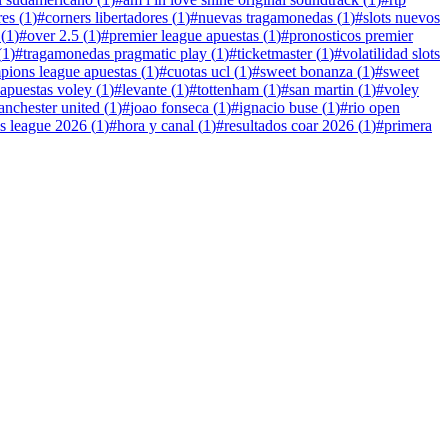
res
(
1
)
#
corners libertadores
(
1
)
#
nuevas tragamonedas
(
1
)
#
slots nuevos
(
1
)
#
over 2.5
(
1
)
#
premier league apuestas
(
1
)
#
pronosticos premier
(
1
)
#
tragamonedas pragmatic play
(
1
)
#
ticketmaster
(
1
)
#
volatilidad slots
pions league apuestas
(
1
)
#
cuotas ucl
(
1
)
#
sweet bonanza
(
1
)
#
sweet
apuestas voley
(
1
)
#
levante
(
1
)
#
tottenham
(
1
)
#
san martin
(
1
)
#
voley
nchester united
(
1
)
#
joao fonseca
(
1
)
#
ignacio buse
(
1
)
#
rio open
s league 2026
(
1
)
#
hora y canal
(
1
)
#
resultados coar 2026
(
1
)
#
primera