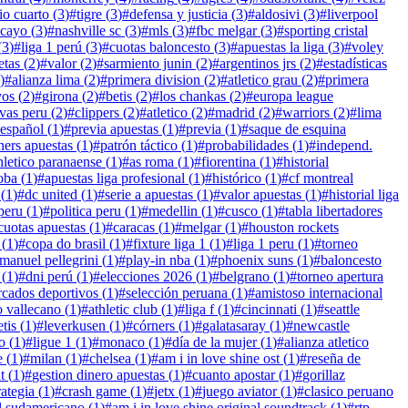
io cuarto
(
3
)
#
tigre
(
3
)
#
defensa y justicia
(
3
)
#
aldosivi
(
3
)
#
liverpool
ncayo
(
3
)
#
nashville sc
(
3
)
#
mls
(
3
)
#
fbc melgar
(
3
)
#
sporting cristal
(
3
)
#
liga 1 perú
(
3
)
#
cuotas baloncesto
(
3
)
#
apuestas la liga
(
3
)
#
voley
etas
(
2
)
#
valor
(
2
)
#
sarmiento junin
(
2
)
#
argentinos jrs
(
2
)
#
estadísticas
)
#
alianza lima
(
2
)
#
primera division
(
2
)
#
atletico grau
(
2
)
#
primera
vos
(
2
)
#
girona
(
2
)
#
betis
(
2
)
#
los chankas
(
2
)
#
europa league
ivas peru
(
2
)
#
clippers
(
2
)
#
atletico
(
2
)
#
madrid
(
2
)
#
warriors
(
2
)
#
lima
 español
(
1
)
#
previa apuestas
(
1
)
#
previa
(
1
)
#
saque de esquina
ners apuestas
(
1
)
#
patrón táctico
(
1
)
#
probabilidades
(
1
)
#
independ.
hletico paranaense
(
1
)
#
as roma
(
1
)
#
fiorentina
(
1
)
#
historial
oba
(
1
)
#
apuestas liga profesional
(
1
)
#
histórico
(
1
)
#
cf montreal
(
1
)
#
dc united
(
1
)
#
serie a apuestas
(
1
)
#
valor apuestas
(
1
)
#
historial liga
 peru
(
1
)
#
politica peru
(
1
)
#
medellin
(
1
)
#
cusco
(
1
)
#
tabla libertadores
cuotas apuestas
(
1
)
#
caracas
(
1
)
#
melgar
(
1
)
#
houston rockets
(
1
)
#
copa do brasil
(
1
)
#
fixture liga 1
(
1
)
#
liga 1 peru
(
1
)
#
torneo
manuel pellegrini
(
1
)
#
play-in nba
(
1
)
#
phoenix suns
(
1
)
#
baloncesto
(
1
)
#
dni perú
(
1
)
#
elecciones 2026
(
1
)
#
belgrano
(
1
)
#
torneo apertura
cados deportivos
(
1
)
#
selección peruana
(
1
)
#
amistoso internacional
o vallecano
(
1
)
#
athletic club
(
1
)
#
liga f
(
1
)
#
cincinnati
(
1
)
#
seattle
etis
(
1
)
#
leverkusen
(
1
)
#
córners
(
1
)
#
galatasaray
(
1
)
#
newcastle
o
(
1
)
#
ligue 1
(
1
)
#
monaco
(
1
)
#
día de la mujer
(
1
)
#
alianza atletico
e
(
1
)
#
milan
(
1
)
#
chelsea
(
1
)
#
am i in love shine ost
(
1
)
#
reseña de
t
(
1
)
#
gestion dinero apuestas
(
1
)
#
cuanto apostar
(
1
)
#
gorillaz
rategia
(
1
)
#
crash game
(
1
)
#
jetx
(
1
)
#
juego aviator
(
1
)
#
clasico peruano
l sudamericano
(
1
)
#
am i in love shine original soundtrack
(
1
)
#
rtp