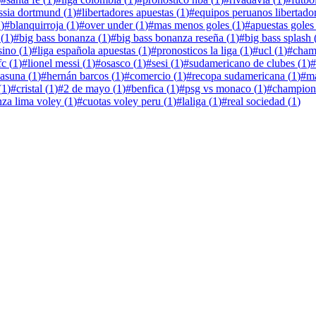
ssia dortmund
(
1
)
#
libertadores apuestas
(
1
)
#
equipos peruanos libertado
1
)
#
blanquirroja
(
1
)
#
over under
(
1
)
#
mas menos goles
(
1
)
#
apuestas goles
(
1
)
#
big bass bonanza
(
1
)
#
big bass bonanza reseña
(
1
)
#
big bass splash
sino
(
1
)
#
liga española apuestas
(
1
)
#
pronosticos la liga
(
1
)
#
ucl
(
1
)
#
cham
fc
(
1
)
#
lionel messi
(
1
)
#
osasco
(
1
)
#
sesi
(
1
)
#
sudamericano de clubes
(
1
)
#
sasuna
(
1
)
#
hernán barcos
(
1
)
#
comercio
(
1
)
#
recopa sudamericana
(
1
)
#
ma
(
1
)
#
cristal
(
1
)
#
2 de mayo
(
1
)
#
benfica
(
1
)
#
psg vs monaco
(
1
)
#
champion
nza lima voley
(
1
)
#
cuotas voley peru
(
1
)
#
laliga
(
1
)
#
real sociedad
(
1
)