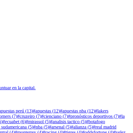
ntuar en la capital.
apuestas perú
(
13
)
#
apuestas
(
12
)
#
apuestas nba
(
12
)
#
lakers
orners
(
7
)
#
cruzeiro
(
7
)
#
cienciano
(
7
)
#
pronósticos deportivos
(
7
)
#
la
6
)
#
ecuabet
(
6
)
#
mirassol
(
5
)
#
analisis tactico
(
5
)
#
botafogo
 sudamericana
(
5
)
#
nba
(
5
)
#
arsenal
(
5
)
#
alianza
(
5
)
#
real madrid
ntral
(
4
)
#
monterrey
(
4
)
#
racing
(
4
)
#
tigres
(
4
)
#
oddsfortune
(
4
)
#
velez