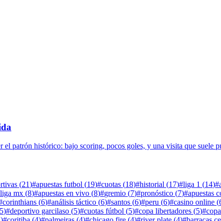
ida
el patrón histórico: bajo scoring, pocos goles, y una visita que suele pu
rtivas
(
21
)
#
apuestas futbol
(
19
)
#
cuotas
(
18
)
#
historial
(
17
)
#
liga 1
(
14
)
#
liga mx
(
8
)
#
apuestas en vivo
(
8
)
#
gremio
(
7
)
#
pronóstico
(
7
)
#
apuestas c
#
corinthians
(
6
)
#
análisis táctico
(
6
)
#
santos
(
6
)
#
peru
(
6
)
#
casino online
(
5
)
#
deportivo garcilaso
(
5
)
#
cuotas fútbol
(
5
)
#
copa libertadores
(
5
)
#
copa
4
)
#
coritiba
(
4
)
#
palmeiras
(
4
)
#
chicago fire
(
4
)
#
river plate
(
4
)
#
barracas ce