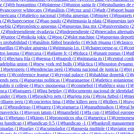
se
(
3
)
#
rb bragantino
(
3
)
#
platense
(
3
)
#
union santa fe
(
3
)
#
estudiantes de r
#
vancouver whitecaps
(
3
)
#
análisis
(
3
)
#
cruz azul
(
3
)
#
adt
(
3
)
#
sport hua
mericana
(
3
)
#
atletico nacional
(
3
)
#
nba apuestas
(
3
)
#
mujer
(
3
)
#
nuggets
a
(
2
)
#
chapecoense
(
2
)
#
sao paulo
(
2
)
#
gimnasia la plata
(
2
)
#
apuestas tarj
puebla
(
2
)
#
pronóstico apuestas
(
2
)
#
apuestas liga mx
(
2
)
#
universitario
(
2
(
2
)
#
independiente rivadavia
(
2
)
#
independiente
(
2
)
#
mercados alternati
2
)
#
junior
(
2
)
#
nikola jokic
(
2
)
#
psg
(
2
)
#
slot machine
(
2
)
#
apuestas deport
s probabilidad
(
1
)
#
análisis fútbol brasileño
(
1
)
#
club tijuana
(
1
)
#
clasico
marillas
(
1
)
#
valor apuesta
(
1
)
#
gimnasia l.p.
(
1
)
#
chapecoense-sc
(
1
)
#
cor
tos laguna
(
1
)
#
necaxa
(
1
)
#
atlante fc
(
1
)
#
toluca
(
1
)
#
unam pumas
(
1
)
#
at
d
(
1
)
#
lectura fría
(
1
)
#
genoa
(
1
)
#
napoli
(
1
)
#
gimnasia m
(
1
)
#
central cord
ladelphia union
(
1
)
#
new york red bulls
(
1
)
#
táctica
(
1
)
#
houston dynamo
(
1
)
#
petroperu
(
1
)
#
tendencias perú
(
1
)
#
junta nacional de justicia
(
1
)
#
jnj
peru
(
1
)
#
conference league
(
1
)
#
crystal palace
(
1
)
#
shakhtar donetsk
(
1
)
#
rends peru
(
1
)
#
apuestas politicas
(
1
)
#
paranaense
(
1
)
#
atletico goianiense
pablo ii college
(
1
)
#
ucv moquegua
(
1
)
#
conmebol
(
1
)
#
atlético grau
(
1
)
#
enca
(
1
)
#
jaguares
(
1
)
#
liga betplay
(
1
)
#
documento nacional de identidad
hunder
(
1
)
#
nets
(
1
)
#
brooklyn nets
(
1
)
#
tarjeta roja
(
1
)
#
roja futbol
(
1
)
#
mer
illiams peru
(
1
)
#
conciertos lima
(
1
)
#
the killers peru
(
1
)
#
killers
(
1
)
#
ray
la
(
1
)
#
brasileirao
(
1
)
#
juarez
(
1
)
#
cajamarca
(
1
)
#
panathinaikos
(
1
)
#
real b
mavericks
(
1
)
#
jayson tatum
(
1
)
#
mansfield
(
1
)
#
fa cup
(
1
)
#
fútbol europe
ia
(
1
)
#
betano
(
1
)
#
kings
(
1
)
#
pronosticos nba
(
1
)
#
america
(
1
)
#
cremones
as handicap
(
1
)
#
handicap 0.5
(
1
)
#
handicap -1
(
1
)
#
bankroll managemen
binadas
(
1
)
#
parlay
(
1
)
#
acumulador
(
1
)
#
apuesta multiple
(
1
)
#
aviator est
)
#
santa fe
(
1
)
#
liga colombia
(
1
)
#
pronostico nba
(
1
)
#
rivadavia
(
1
)
#
fútbo