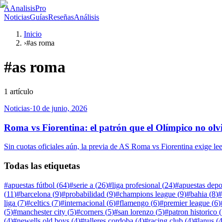
A
AnalisisPro
Noticias
Guías
Reseñas
Análisis
Inicio
›
#as roma
#
as roma
1
artículo
Noticias
·
10 de junio, 2026
Roma vs Fiorentina: el patrón que el Olímpico no olv
Sin cuotas oficiales aún, la previa de AS Roma vs Fiorentina exige leer 
Todas las etiquetas
#
apuestas fútbol
(
64
)
#
serie a
(
26
)
#
liga profesional
(
24
)
#
apuestas depo
(
11
)
#
barcelona
(
9
)
#
probabilidad
(
9
)
#
champions league
(
9
)
#
bahia
(
8
)
#
liga
(
7
)
#
celtics
(
7
)
#
internacional
(
6
)
#
flamengo
(
6
)
#
premier league
(
6
)
(
5
)
#
manchester city
(
5
)
#
corners
(
5
)
#
san lorenzo
(
5
)
#
patron historico
(
(
4
)
#
newells old boys
(
4
)
#
talleres cordoba
(
4
)
#
racing club
(
4
)
#
lanus
(