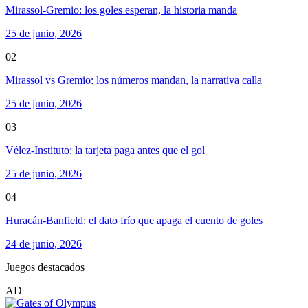
Mirassol-Gremio: los goles esperan, la historia manda
25 de junio, 2026
02
Mirassol vs Gremio: los números mandan, la narrativa calla
25 de junio, 2026
03
Vélez-Instituto: la tarjeta paga antes que el gol
25 de junio, 2026
04
Huracán-Banfield: el dato frío que apaga el cuento de goles
24 de junio, 2026
Juegos destacados
AD