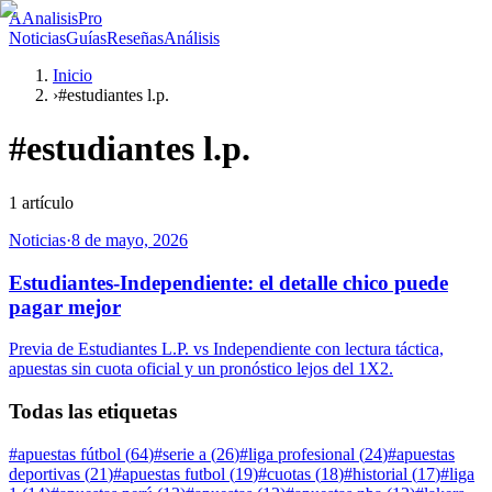
A
AnalisisPro
Noticias
Guías
Reseñas
Análisis
Inicio
›
#estudiantes l.p.
#
estudiantes l.p.
1
artículo
Noticias
·
8 de mayo, 2026
Estudiantes-Independiente: el detalle chico puede
pagar mejor
Previa de Estudiantes L.P. vs Independiente con lectura táctica,
apuestas sin cuota oficial y un pronóstico lejos del 1X2.
Todas las etiquetas
#
apuestas fútbol
(
64
)
#
serie a
(
26
)
#
liga profesional
(
24
)
#
apuestas
deportivas
(
21
)
#
apuestas futbol
(
19
)
#
cuotas
(
18
)
#
historial
(
17
)
#
liga