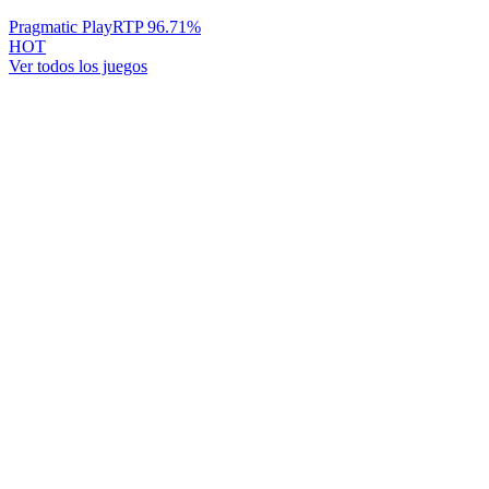
Pragmatic Play
RTP
96.71
%
HOT
Ver todos los juegos