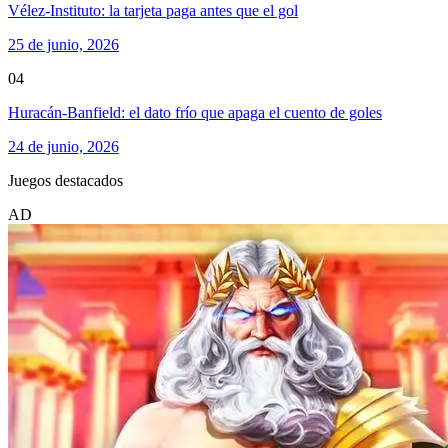
Vélez-Instituto: la tarjeta paga antes que el gol
25 de junio, 2026
04
Huracán-Banfield: el dato frío que apaga el cuento de goles
24 de junio, 2026
Juegos destacados
AD