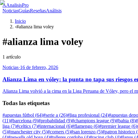
A
AnalisisPro
Noticias
Guías
Reseñas
Análisis
Inicio
›
#alianza lima voley
#
alianza lima voley
1
artículo
Noticias
·
16 de febrero, 2026
Alianza Lima en vóley: la punta no tapa sus riesgos e
Alianza Lima volvió a la cima en la Liga Peruana de Vóley, pero el me
Todas las etiquetas
#
apuestas fútbol
(
64
)
#
serie a
(
26
)
#
liga profesional
(
24
)
#
apuestas depo
(
11
)
#
barcelona
(
9
)
#
probabilidad
(
9
)
#
champions league
(
9
)
#
bahia
(
8
)
#
liga
(
7
)
#
celtics
(
7
)
#
internacional
(
6
)
#
flamengo
(
6
)
#
premier league
(
6
)
(
5
)
#
manchester city
(
5
)
#
corners
(
5
)
#
san lorenzo
(
5
)
#
patron historico
(
(
4
)
#
newells old boys
(
4
)
#
talleres cordoba
(
4
)
#
racing club
(
4
)
#
lanus
(