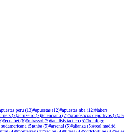
.
apuestas perú
(
13
)
#
apuestas
(
12
)
#
apuestas nba
(
12
)
#
lakers
orners
(
7
)
#
cruzeiro
(
7
)
#
cienciano
(
7
)
#
pronósticos deportivos
(
7
)
#
la
6
)
#
ecuabet
(
6
)
#
mirassol
(
5
)
#
analisis tactico
(
5
)
#
botafogo
 sudamericana
(
5
)
#
nba
(
5
)
#
arsenal
(
5
)
#
alianza
(
5
)
#
real madrid
ntral
(
4
)
#
monterrey
(
4
)
#
racing
(
4
)
#
tigres
(
4
)
#
oddsfortune
(
4
)
#
velez