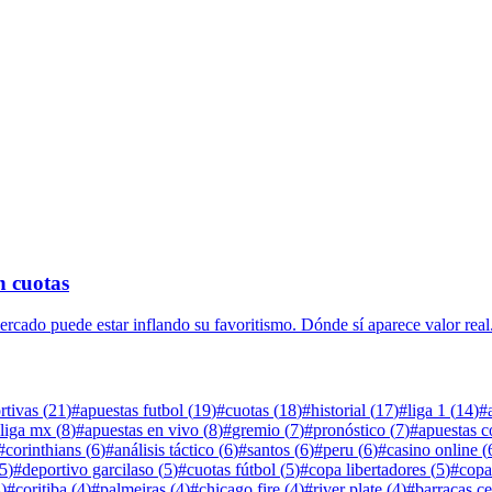
n cuotas
rcado puede estar inflando su favoritismo. Dónde sí aparece valor real
rtivas
(
21
)
#
apuestas futbol
(
19
)
#
cuotas
(
18
)
#
historial
(
17
)
#
liga 1
(
14
)
#
liga mx
(
8
)
#
apuestas en vivo
(
8
)
#
gremio
(
7
)
#
pronóstico
(
7
)
#
apuestas c
#
corinthians
(
6
)
#
análisis táctico
(
6
)
#
santos
(
6
)
#
peru
(
6
)
#
casino online
(
5
)
#
deportivo garcilaso
(
5
)
#
cuotas fútbol
(
5
)
#
copa libertadores
(
5
)
#
copa
4
)
#
coritiba
(
4
)
#
palmeiras
(
4
)
#
chicago fire
(
4
)
#
river plate
(
4
)
#
barracas ce