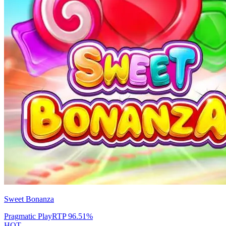
Sweet Bonanza
Pragmatic Play
RTP
96.51
%
HOT