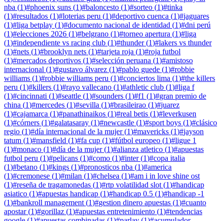
nba
(
1
)
#
phoenix suns
(
1
)
#
baloncesto
(
1
)
#
sorteo
(
1
)
#
tinka
(
1
)
#
resultados
(
1
)
#
loterias peru
(
1
)
#
deportivo cuenca
(
1
)
#
jaguares
(
1
)
#
liga betplay
(
1
)
#
documento nacional de identidad
(
1
)
#
dni perú
(
1
)
#
elecciones 2026
(
1
)
#
belgrano
(
1
)
#
torneo apertura
(
1
)
#
liga
(
1
)
#
independiente vs racing club
(
1
)
#
thunder
(
1
)
#
lakers vs thunder
(
1
)
#
nets
(
1
)
#
brooklyn nets
(
1
)
#
tarjeta roja
(
1
)
#
roja futbol
(
1
)
#
mercados deportivos
(
1
)
#
selección peruana
(
1
)
#
amistoso
internacional
(
1
)
#
gustavo álvarez
(
1
)
#
pablo guede
(
1
)
#
robbie
williams
(
1
)
#
robbie williams peru
(
1
)
#
conciertos lima
(
1
)
#
the killers
peru
(
1
)
#
killers
(
1
)
#
rayo vallecano
(
1
)
#
athletic club
(
1
)
#
liga f
(
1
)
#
cincinnati
(
1
)
#
seattle
(
1
)
#
sounders
(
1
)
#
f1
(
1
)
#
gran premio de
china
(
1
)
#
mercedes
(
1
)
#
sevilla
(
1
)
#
brasileirao
(
1
)
#
juarez
(
1
)
#
cajamarca
(
1
)
#
panathinaikos
(
1
)
#
real betis
(
1
)
#
leverkusen
(
1
)
#
córners
(
1
)
#
galatasaray
(
1
)
#
newcastle
(
1
)
#
sport boys
(
1
)
#
clásico
regio
(
1
)
#
día internacional de la mujer
(
1
)
#
mavericks
(
1
)
#
jayson
tatum
(
1
)
#
mansfield
(
1
)
#
fa cup
(
1
)
#
fútbol europeo
(
1
)
#
ligue 1
(
1
)
#
monaco
(
1
)
#
día de la mujer
(
1
)
#
alianza atletico
(
1
)
#
apuestas
futbol peru
(
1
)
#
pelicans
(
1
)
#
como
(
1
)
#
inter
(
1
)
#
copa italia
(
1
)
#
betano
(
1
)
#
kings
(
1
)
#
pronosticos nba
(
1
)
#
america
(
1
)
#
cremonese
(
1
)
#
milan
(
1
)
#
chelsea
(
1
)
#
am i in love shine ost
(
1
)
#
reseña de tragamonedas
(
1
)
#
rtp volatilidad slot
(
1
)
#
handicap
asiatico
(
1
)
#
apuestas handicap
(
1
)
#
handicap 0.5
(
1
)
#
handicap -1
(
1
)
#
bankroll management
(
1
)
#
gestion dinero apuestas
(
1
)
#
cuanto
apostar
(
1
)
#
gorillaz
(
1
)
#
apuestas entretenimiento
(
1
)
#
tendencias
google
(
1
)
#
apuestas combinadas
(
1
)
#
parlay
(
1
)
#
acumulador