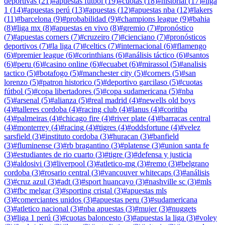
deportivas
(
21
)
#
apuestas futbol
(
19
)
#
cuotas
(
18
)
#
historial
(
17
)
#
liga
1
(
14
)
#
apuestas perú
(
13
)
#
apuestas
(
12
)
#
apuestas nba
(
12
)
#
lakers
(
11
)
#
barcelona
(
9
)
#
probabilidad
(
9
)
#
champions league
(
9
)
#
bahia
(
8
)
#
liga mx
(
8
)
#
apuestas en vivo
(
8
)
#
gremio
(
7
)
#
pronóstico
(
7
)
#
apuestas corners
(
7
)
#
cruzeiro
(
7
)
#
cienciano
(
7
)
#
pronósticos
deportivos
(
7
)
#
la liga
(
7
)
#
celtics
(
7
)
#
internacional
(
6
)
#
flamengo
(
6
)
#
premier league
(
6
)
#
corinthians
(
6
)
#
análisis táctico
(
6
)
#
santos
(
6
)
#
peru
(
6
)
#
casino online
(
6
)
#
ecuabet
(
6
)
#
mirassol
(
5
)
#
analisis
tactico
(
5
)
#
botafogo
(
5
)
#
manchester city
(
5
)
#
corners
(
5
)
#
san
lorenzo
(
5
)
#
patron historico
(
5
)
#
deportivo garcilaso
(
5
)
#
cuotas
fútbol
(
5
)
#
copa libertadores
(
5
)
#
copa sudamericana
(
5
)
#
nba
(
5
)
#
arsenal
(
5
)
#
alianza
(
5
)
#
real madrid
(
4
)
#
newells old boys
(
4
)
#
talleres cordoba
(
4
)
#
racing club
(
4
)
#
lanus
(
4
)
#
coritiba
(
4
)
#
palmeiras
(
4
)
#
chicago fire
(
4
)
#
river plate
(
4
)
#
barracas central
(
4
)
#
monterrey
(
4
)
#
racing
(
4
)
#
tigres
(
4
)
#
oddsfortune
(
4
)
#
velez
sarsfield
(
3
)
#
instituto cordoba
(
3
)
#
huracan
(
3
)
#
banfield
(
3
)
#
fluminense
(
3
)
#
rb bragantino
(
3
)
#
platense
(
3
)
#
union santa fe
(
3
)
#
estudiantes de rio cuarto
(
3
)
#
tigre
(
3
)
#
defensa y justicia
(
3
)
#
aldosivi
(
3
)
#
liverpool
(
3
)
#
atletico-mg
(
3
)
#
remo
(
3
)
#
belgrano
cordoba
(
3
)
#
rosario central
(
3
)
#
vancouver whitecaps
(
3
)
#
análisis
(
3
)
#
cruz azul
(
3
)
#
adt
(
3
)
#
sport huancayo
(
3
)
#
nashville sc
(
3
)
#
mls
(
3
)
#
fbc melgar
(
3
)
#
sporting cristal
(
3
)
#
apuestas mls
(
3
)
#
comerciantes unidos
(
3
)
#
apuestas peru
(
3
)
#
sudamericana
(
3
)
#
atletico nacional
(
3
)
#
nba apuestas
(
3
)
#
mujer
(
3
)
#
nuggets
(
3
)
#
liga 1 perú
(
3
)
#
cuotas baloncesto
(
3
)
#
apuestas la liga
(
3
)
#
voley