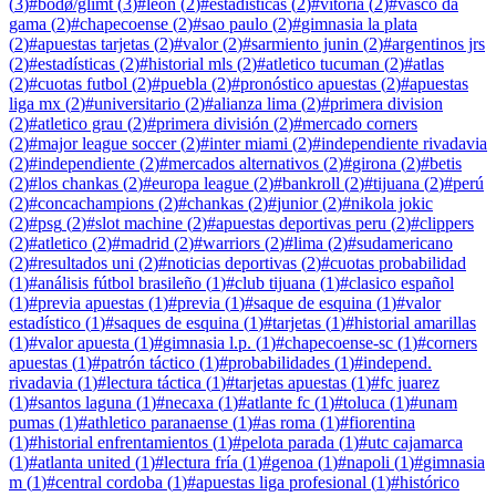
(
3
)
#
bodø/glimt
(
3
)
#
leon
(
2
)
#
estadisticas
(
2
)
#
vitoria
(
2
)
#
vasco da
gama
(
2
)
#
chapecoense
(
2
)
#
sao paulo
(
2
)
#
gimnasia la plata
(
2
)
#
apuestas tarjetas
(
2
)
#
valor
(
2
)
#
sarmiento junin
(
2
)
#
argentinos jrs
(
2
)
#
estadísticas
(
2
)
#
historial mls
(
2
)
#
atletico tucuman
(
2
)
#
atlas
(
2
)
#
cuotas futbol
(
2
)
#
puebla
(
2
)
#
pronóstico apuestas
(
2
)
#
apuestas
liga mx
(
2
)
#
universitario
(
2
)
#
alianza lima
(
2
)
#
primera division
(
2
)
#
atletico grau
(
2
)
#
primera división
(
2
)
#
mercado corners
(
2
)
#
major league soccer
(
2
)
#
inter miami
(
2
)
#
independiente rivadavia
(
2
)
#
independiente
(
2
)
#
mercados alternativos
(
2
)
#
girona
(
2
)
#
betis
(
2
)
#
los chankas
(
2
)
#
europa league
(
2
)
#
bankroll
(
2
)
#
tijuana
(
2
)
#
perú
(
2
)
#
concachampions
(
2
)
#
chankas
(
2
)
#
junior
(
2
)
#
nikola jokic
(
2
)
#
psg
(
2
)
#
slot machine
(
2
)
#
apuestas deportivas peru
(
2
)
#
clippers
(
2
)
#
atletico
(
2
)
#
madrid
(
2
)
#
warriors
(
2
)
#
lima
(
2
)
#
sudamericano
(
2
)
#
resultados uni
(
2
)
#
noticias deportivas
(
2
)
#
cuotas probabilidad
(
1
)
#
análisis fútbol brasileño
(
1
)
#
club tijuana
(
1
)
#
clasico español
(
1
)
#
previa apuestas
(
1
)
#
previa
(
1
)
#
saque de esquina
(
1
)
#
valor
estadístico
(
1
)
#
saques de esquina
(
1
)
#
tarjetas
(
1
)
#
historial amarillas
(
1
)
#
valor apuesta
(
1
)
#
gimnasia l.p.
(
1
)
#
chapecoense-sc
(
1
)
#
corners
apuestas
(
1
)
#
patrón táctico
(
1
)
#
probabilidades
(
1
)
#
independ.
rivadavia
(
1
)
#
lectura táctica
(
1
)
#
tarjetas apuestas
(
1
)
#
fc juarez
(
1
)
#
santos laguna
(
1
)
#
necaxa
(
1
)
#
atlante fc
(
1
)
#
toluca
(
1
)
#
unam
pumas
(
1
)
#
athletico paranaense
(
1
)
#
as roma
(
1
)
#
fiorentina
(
1
)
#
historial enfrentamientos
(
1
)
#
pelota parada
(
1
)
#
utc cajamarca
(
1
)
#
atlanta united
(
1
)
#
lectura fría
(
1
)
#
genoa
(
1
)
#
napoli
(
1
)
#
gimnasia
m
(
1
)
#
central cordoba
(
1
)
#
apuestas liga profesional
(
1
)
#
histórico