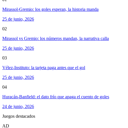
Mirassol-Gremio: los goles esperan, la historia manda
25 de junio, 2026
02
Mirassol vs Gremio: los números mandan, la narrativa calla
25 de junio, 2026
03
Vélez-Instituto: la tarjeta paga antes que el gol
25 de junio, 2026
04
Huracán-Banfield: el dato frío que apaga el cuento de goles
24 de junio, 2026
Juegos destacados
AD