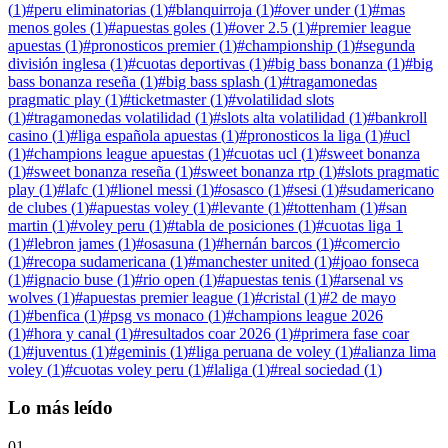
(
1
)
#
peru eliminatorias
(
1
)
#
blanquirroja
(
1
)
#
over under
(
1
)
#
mas
menos goles
(
1
)
#
apuestas goles
(
1
)
#
over 2.5
(
1
)
#
premier league
apuestas
(
1
)
#
pronosticos premier
(
1
)
#
championship
(
1
)
#
segunda
división inglesa
(
1
)
#
cuotas deportivas
(
1
)
#
big bass bonanza
(
1
)
#
big
bass bonanza reseña
(
1
)
#
big bass splash
(
1
)
#
tragamonedas
pragmatic play
(
1
)
#
ticketmaster
(
1
)
#
volatilidad slots
(
1
)
#
tragamonedas volatilidad
(
1
)
#
slots alta volatilidad
(
1
)
#
bankroll
casino
(
1
)
#
liga española apuestas
(
1
)
#
pronosticos la liga
(
1
)
#
ucl
(
1
)
#
champions league apuestas
(
1
)
#
cuotas ucl
(
1
)
#
sweet bonanza
(
1
)
#
sweet bonanza reseña
(
1
)
#
sweet bonanza rtp
(
1
)
#
slots pragmatic
play
(
1
)
#
lafc
(
1
)
#
lionel messi
(
1
)
#
osasco
(
1
)
#
sesi
(
1
)
#
sudamericano
de clubes
(
1
)
#
apuestas voley
(
1
)
#
levante
(
1
)
#
tottenham
(
1
)
#
san
martin
(
1
)
#
voley peru
(
1
)
#
tabla de posiciones
(
1
)
#
cuotas liga 1
(
1
)
#
lebron james
(
1
)
#
osasuna
(
1
)
#
hernán barcos
(
1
)
#
comercio
(
1
)
#
recopa sudamericana
(
1
)
#
manchester united
(
1
)
#
joao fonseca
(
1
)
#
ignacio buse
(
1
)
#
rio open
(
1
)
#
apuestas tenis
(
1
)
#
arsenal vs
wolves
(
1
)
#
apuestas premier league
(
1
)
#
cristal
(
1
)
#
2 de mayo
(
1
)
#
benfica
(
1
)
#
psg vs monaco
(
1
)
#
champions league 2026
(
1
)
#
hora y canal
(
1
)
#
resultados coar 2026
(
1
)
#
primera fase coar
(
1
)
#
juventus
(
1
)
#
geminis
(
1
)
#
liga peruana de voley
(
1
)
#
alianza lima
voley
(
1
)
#
cuotas voley peru
(
1
)
#
laliga
(
1
)
#
real sociedad
(
1
)
Lo más leído
01