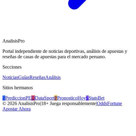
AnalisisPro
Portal independiente de noticias deportivas, análisis de apuestas y
reseñas de casas de apuestas para el mercado peruano.
Secciones
Noticias
Guías
Reseñas
Análisis
Sitios hermanos
P
PrediccionPE
D
DataSport
P
PronosticoHoy
S
StatsBet
©
2026
AnalisisPro
|
18+ Juega responsablemente
|
OddsFortune
Apostar Ahora