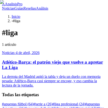
A
AnalisisPro
Noticias
Guías
Reseñas
Análisis
Inicio
›
#liga
#
liga
1
artículo
Noticias
·
4 de abril, 2026
Atlético-Barça: el patrón viejo que vuelve a apretar
La Liga
La derrota del Madrid agitó la tabla y deja un duelo con memoria
pesada: Atlético-Barça casi siempre se encoge, y eso cambia la
lectura de la jornada.
Todas las etiquetas
#
apuestas fútbol
(
64
)
#
serie a
(
26
)
#
liga profesional
(
24
)
#
apuestas