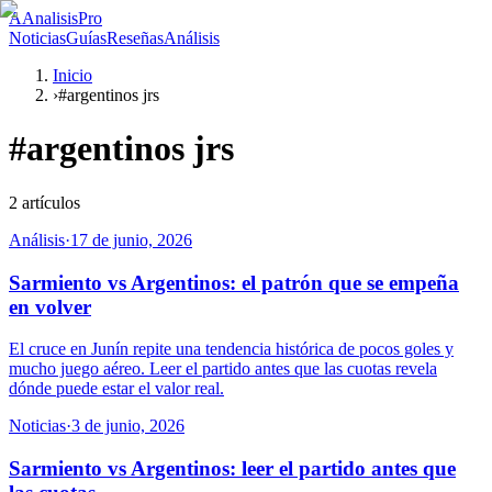
A
AnalisisPro
Noticias
Guías
Reseñas
Análisis
Inicio
›
#argentinos jrs
#
argentinos jrs
2
artículos
Análisis
·
17 de junio, 2026
Sarmiento vs Argentinos: el patrón que se empeña
en volver
El cruce en Junín repite una tendencia histórica de pocos goles y
mucho juego aéreo. Leer el partido antes que las cuotas revela
dónde puede estar el valor real.
Noticias
·
3 de junio, 2026
Sarmiento vs Argentinos: leer el partido antes que