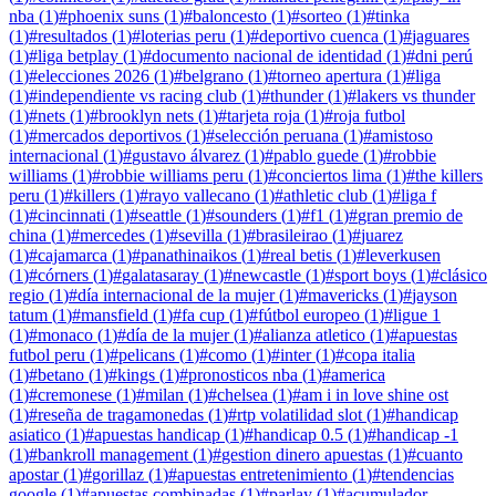
nba
(
1
)
#
phoenix suns
(
1
)
#
baloncesto
(
1
)
#
sorteo
(
1
)
#
tinka
(
1
)
#
resultados
(
1
)
#
loterias peru
(
1
)
#
deportivo cuenca
(
1
)
#
jaguares
(
1
)
#
liga betplay
(
1
)
#
documento nacional de identidad
(
1
)
#
dni perú
(
1
)
#
elecciones 2026
(
1
)
#
belgrano
(
1
)
#
torneo apertura
(
1
)
#
liga
(
1
)
#
independiente vs racing club
(
1
)
#
thunder
(
1
)
#
lakers vs thunder
(
1
)
#
nets
(
1
)
#
brooklyn nets
(
1
)
#
tarjeta roja
(
1
)
#
roja futbol
(
1
)
#
mercados deportivos
(
1
)
#
selección peruana
(
1
)
#
amistoso
internacional
(
1
)
#
gustavo álvarez
(
1
)
#
pablo guede
(
1
)
#
robbie
williams
(
1
)
#
robbie williams peru
(
1
)
#
conciertos lima
(
1
)
#
the killers
peru
(
1
)
#
killers
(
1
)
#
rayo vallecano
(
1
)
#
athletic club
(
1
)
#
liga f
(
1
)
#
cincinnati
(
1
)
#
seattle
(
1
)
#
sounders
(
1
)
#
f1
(
1
)
#
gran premio de
china
(
1
)
#
mercedes
(
1
)
#
sevilla
(
1
)
#
brasileirao
(
1
)
#
juarez
(
1
)
#
cajamarca
(
1
)
#
panathinaikos
(
1
)
#
real betis
(
1
)
#
leverkusen
(
1
)
#
córners
(
1
)
#
galatasaray
(
1
)
#
newcastle
(
1
)
#
sport boys
(
1
)
#
clásico
regio
(
1
)
#
día internacional de la mujer
(
1
)
#
mavericks
(
1
)
#
jayson
tatum
(
1
)
#
mansfield
(
1
)
#
fa cup
(
1
)
#
fútbol europeo
(
1
)
#
ligue 1
(
1
)
#
monaco
(
1
)
#
día de la mujer
(
1
)
#
alianza atletico
(
1
)
#
apuestas
futbol peru
(
1
)
#
pelicans
(
1
)
#
como
(
1
)
#
inter
(
1
)
#
copa italia
(
1
)
#
betano
(
1
)
#
kings
(
1
)
#
pronosticos nba
(
1
)
#
america
(
1
)
#
cremonese
(
1
)
#
milan
(
1
)
#
chelsea
(
1
)
#
am i in love shine ost
(
1
)
#
reseña de tragamonedas
(
1
)
#
rtp volatilidad slot
(
1
)
#
handicap
asiatico
(
1
)
#
apuestas handicap
(
1
)
#
handicap 0.5
(
1
)
#
handicap -1
(
1
)
#
bankroll management
(
1
)
#
gestion dinero apuestas
(
1
)
#
cuanto
apostar
(
1
)
#
gorillaz
(
1
)
#
apuestas entretenimiento
(
1
)
#
tendencias
google
(
1
)
#
apuestas combinadas
(
1
)
#
parlay
(
1
)
#
acumulador