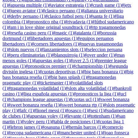
(
1
)
#
apuesta multiple
(
1
)
#
aviator estrategia
(
1
)
#
crash game
(
1
)
#
jetx
(
1
)
#
juego aviator
(
1
)
#
clasico peruano
(
1
)
#
alianza universitario
(
1
)
#
derby peruano
(
1
)
#
clasico futbol peru
(
1
)
#
santa fe
(
1
)
#
liga
colombia
(
1
)
#
pronostico nba
(
1
)
#
rivadavia
(
1
)
#
fútbol sudamericano
(
1
)
#
am i in love shine original soundtrack
(
1
)
#
rtp tragamonedas
(
1
)
#
reseña casino peru
(
1
)
#
magic
(
1
)
#
atalanta
(
1
)
#
borussia
dortmund
(
1
)
#
libertadores apuestas
(
1
)
#
equipos peruanos
libertadores
(
1
)
#
corners libertadores
(
1
)
#
nuevas tragamonedas
(
1
)
#
slots nuevos
(
1
)
#
lanzamientos slots
(
1
)
#
seleccion peruana
(
1
)
#
peru eliminatorias
(
1
)
#
blanquirroja
(
1
)
#
over under
(
1
)
#
mas
menos goles
(
1
)
#
apuestas goles
(
1
)
#
over 2.5
(
1
)
#
premier league
apuestas
(
1
)
#
pronosticos premier
(
1
)
#
championship
(
1
)
#
segunda
división inglesa
(
1
)
#
cuotas deportivas
(
1
)
#
big bass bonanza
(
1
)
#
big
bass bonanza reseña
(
1
)
#
big bass splash
(
1
)
#
tragamonedas
pragmatic play
(
1
)
#
ticketmaster
(
1
)
#
volatilidad slots
(
1
)
#
tragamonedas volatilidad
(
1
)
#
slots alta volatilidad
(
1
)
#
bankroll
casino
(
1
)
#
liga española apuestas
(
1
)
#
pronosticos la liga
(
1
)
#
ucl
(
1
)
#
champions league apuestas
(
1
)
#
cuotas ucl
(
1
)
#
sweet bonanza
(
1
)
#
sweet bonanza reseña
(
1
)
#
sweet bonanza rtp
(
1
)
#
slots pragmatic
play
(
1
)
#
lafc
(
1
)
#
lionel messi
(
1
)
#
osasco
(
1
)
#
sesi
(
1
)
#
sudamericano
de clubes
(
1
)
#
apuestas voley
(
1
)
#
levante
(
1
)
#
tottenham
(
1
)
#
san
martin
(
1
)
#
voley peru
(
1
)
#
tabla de posiciones
(
1
)
#
cuotas liga 1
(
1
)
#
lebron james
(
1
)
#
osasuna
(
1
)
#
hernán barcos
(
1
)
#
comercio
(
1
)
#
recopa sudamericana
(
1
)
#
manchester united
(
1
)
#
joao fonseca