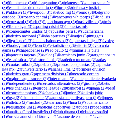
(
3
)
#
fluminense
(
3
)
#
rb bragantino
(
3
)
#
platense
(
3
)
#
union santa fe
(
3
)
#
estudiantes de rio cuarto
(
3
)
#
tigre
(
3
)
#
defensa y justicia
(
3
)
#
aldosivi
(
3
)
#
liverpool
(
3
)
#
atletico-mg
(
3
)
#
remo
(
3
)
#
belgrano
cordoba
(
3
)
#
rosario central
(
3
)
#
vancouver whitecaps
(
3
)
#
análisis
(
3
)
#
cruz azul
(
3
)
#
adt
(
3
)
#
sport huancayo
(
3
)
#
nashville sc
(
3
)
#
mls
(
3
)
#
fbc melgar
(
3
)
#
sporting cristal
(
3
)
#
apuestas mls
(
3
)
#
comerciantes unidos
(
3
)
#
apuestas peru
(
3
)
#
sudamericana
(
3
)
#
atletico nacional
(
3
)
#
nba apuestas
(
3
)
#
mujer
(
3
)
#
nuggets
(
3
)
#
liga 1 perú
(
3
)
#
cuotas baloncesto
(
3
)
#
apuestas la liga
(
3
)
#
voley
(
3
)
#
bodø/glimt
(
3
)
#
leon
(
2
)
#
estadisticas
(
2
)
#
vitoria
(
2
)
#
vasco da
gama
(
2
)
#
chapecoense
(
2
)
#
sao paulo
(
2
)
#
gimnasia la plata
(
2
)
#
apuestas tarjetas
(
2
)
#
valor
(
2
)
#
sarmiento junin
(
2
)
#
argentinos jrs
(
2
)
#
estadísticas
(
2
)
#
historial mls
(
2
)
#
atletico tucuman
(
2
)
#
atlas
(
2
)
#
cuotas futbol
(
2
)
#
puebla
(
2
)
#
pronóstico apuestas
(
2
)
#
apuestas
liga mx
(
2
)
#
universitario
(
2
)
#
alianza lima
(
2
)
#
primera division
(
2
)
#
atletico grau
(
2
)
#
primera división
(
2
)
#
mercado corners
(
2
)
#
major league soccer
(
2
)
#
inter miami
(
2
)
#
independiente rivadavia
(
2
)
#
independiente
(
2
)
#
mercados alternativos
(
2
)
#
girona
(
2
)
#
betis
(
2
)
#
los chankas
(
2
)
#
europa league
(
2
)
#
bankroll
(
2
)
#
tijuana
(
2
)
#
perú
(
2
)
#
concachampions
(
2
)
#
chankas
(
2
)
#
junior
(
2
)
#
nikola jokic
(
2
)
#
psg
(
2
)
#
slot machine
(
2
)
#
apuestas deportivas peru
(
2
)
#
clippers
(
2
)
#
atletico
(
2
)
#
madrid
(
2
)
#
warriors
(
2
)
#
lima
(
2
)
#
sudamericano
(
2
)
#
resultados uni
(
2
)
#
noticias deportivas
(
2
)
#
cuotas probabilidad
(
1
)
#
análisis fútbol brasileño
(
1
)
#
club tijuana
(
1
)
#
clasico español
(
1
)
#
previa apuestas
(
1
)
#
previa
(
1
)
#
saque de esquina
(
1
)
#
valor