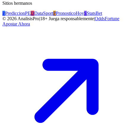
Sitios hermanos
P
PrediccionPE
D
DataSport
P
PronosticoHoy
S
StatsBet
©
2026
AnalisisPro
|
18+ Juega responsablemente
|
OddsFortune
Apostar Ahora