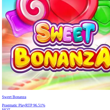
Sweet Bonanza
Pragmatic Play
RTP
96.51
%
HOT