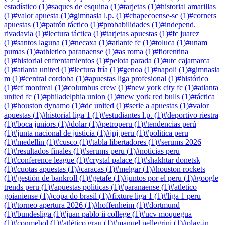
estadístico
(
1
)
#
saques de esquina
(
1
)
#
tarjetas
(
1
)
#
historial amarillas
(
1
)
#
valor apuesta
(
1
)
#
gimnasia l.p.
(
1
)
#
chapecoense-sc
(
1
)
#
corners
apuestas
(
1
)
#
patrón táctico
(
1
)
#
probabilidades
(
1
)
#
independ.
rivadavia
(
1
)
#
lectura táctica
(
1
)
#
tarjetas apuestas
(
1
)
#
fc juarez
(
1
)
#
santos laguna
(
1
)
#
necaxa
(
1
)
#
atlante fc
(
1
)
#
toluca
(
1
)
#
unam
pumas
(
1
)
#
athletico paranaense
(
1
)
#
as roma
(
1
)
#
fiorentina
(
1
)
#
historial enfrentamientos
(
1
)
#
pelota parada
(
1
)
#
utc cajamarca
(
1
)
#
atlanta united
(
1
)
#
lectura fría
(
1
)
#
genoa
(
1
)
#
napoli
(
1
)
#
gimnasia
m
(
1
)
#
central cordoba
(
1
)
#
apuestas liga profesional
(
1
)
#
histórico
(
1
)
#
cf montreal
(
1
)
#
columbus crew
(
1
)
#
new york city fc
(
1
)
#
atlanta
united fc
(
1
)
#
philadelphia union
(
1
)
#
new york red bulls
(
1
)
#
táctica
(
1
)
#
houston dynamo
(
1
)
#
dc united
(
1
)
#
serie a apuestas
(
1
)
#
valor
apuestas
(
1
)
#
historial liga 1
(
1
)
#
estudiantes l.p.
(
1
)
#
deportivo riestra
(
1
)
#
boca juniors
(
1
)
#
dolar
(
1
)
#
petroperu
(
1
)
#
tendencias perú
(
1
)
#
junta nacional de justicia
(
1
)
#
jnj peru
(
1
)
#
politica peru
(
1
)
#
medellin
(
1
)
#
cusco
(
1
)
#
tabla libertadores
(
1
)
#
serums 2026
(
1
)
#
resultados finales
(
1
)
#
serums peru
(
1
)
#
noticias peru
(
1
)
#
conference league
(
1
)
#
crystal palace
(
1
)
#
shakhtar donetsk
(
1
)
#
cuotas apuestas
(
1
)
#
caracas
(
1
)
#
melgar
(
1
)
#
houston rockets
(
1
)
#
gestión de bankroll
(
1
)
#
getafe
(
1
)
#
juntos por el peru
(
1
)
#
google
trends peru
(
1
)
#
apuestas politicas
(
1
)
#
paranaense
(
1
)
#
atletico
goianiense
(
1
)
#
copa do brasil
(
1
)
#
fixture liga 1
(
1
)
#
liga 1 peru
(
1
)
#
torneo apertura 2026
(
1
)
#
hoffenheim
(
1
)
#
dortmund
(
1
)
#
bundesliga
(
1
)
#
juan pablo ii college
(
1
)
#
ucv moquegua
(
1
)
#
conmebol
(
1
)
#
atlético grau
(
1
)
#
manuel pellegrini
(
1
)
#
play-in