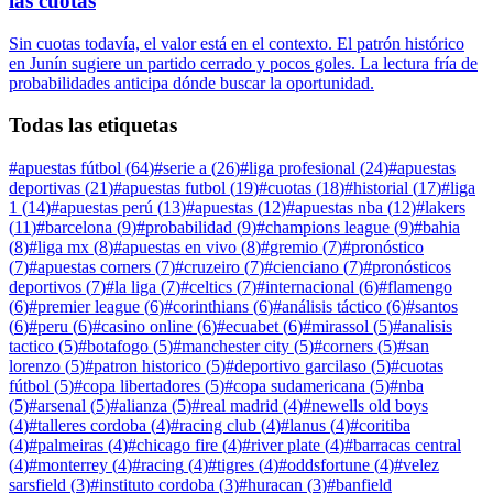
las cuotas
Sin cuotas todavía, el valor está en el contexto. El patrón histórico
en Junín sugiere un partido cerrado y pocos goles. La lectura fría de
probabilidades anticipa dónde buscar la oportunidad.
Todas las etiquetas
#
apuestas fútbol
(
64
)
#
serie a
(
26
)
#
liga profesional
(
24
)
#
apuestas
deportivas
(
21
)
#
apuestas futbol
(
19
)
#
cuotas
(
18
)
#
historial
(
17
)
#
liga
1
(
14
)
#
apuestas perú
(
13
)
#
apuestas
(
12
)
#
apuestas nba
(
12
)
#
lakers
(
11
)
#
barcelona
(
9
)
#
probabilidad
(
9
)
#
champions league
(
9
)
#
bahia
(
8
)
#
liga mx
(
8
)
#
apuestas en vivo
(
8
)
#
gremio
(
7
)
#
pronóstico
(
7
)
#
apuestas corners
(
7
)
#
cruzeiro
(
7
)
#
cienciano
(
7
)
#
pronósticos
deportivos
(
7
)
#
la liga
(
7
)
#
celtics
(
7
)
#
internacional
(
6
)
#
flamengo
(
6
)
#
premier league
(
6
)
#
corinthians
(
6
)
#
análisis táctico
(
6
)
#
santos
(
6
)
#
peru
(
6
)
#
casino online
(
6
)
#
ecuabet
(
6
)
#
mirassol
(
5
)
#
analisis
tactico
(
5
)
#
botafogo
(
5
)
#
manchester city
(
5
)
#
corners
(
5
)
#
san
lorenzo
(
5
)
#
patron historico
(
5
)
#
deportivo garcilaso
(
5
)
#
cuotas
fútbol
(
5
)
#
copa libertadores
(
5
)
#
copa sudamericana
(
5
)
#
nba
(
5
)
#
arsenal
(
5
)
#
alianza
(
5
)
#
real madrid
(
4
)
#
newells old boys
(
4
)
#
talleres cordoba
(
4
)
#
racing club
(
4
)
#
lanus
(
4
)
#
coritiba
(
4
)
#
palmeiras
(
4
)
#
chicago fire
(
4
)
#
river plate
(
4
)
#
barracas central
(
4
)
#
monterrey
(
4
)
#
racing
(
4
)
#
tigres
(
4
)
#
oddsfortune
(
4
)
#
velez
sarsfield
(
3
)
#
instituto cordoba
(
3
)
#
huracan
(
3
)
#
banfield