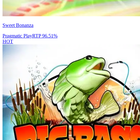
Sweet Bonanza
Pragmatic Play
RTP
96.51
%
HOT