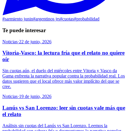
#
sarmiento junin
#
argentinos jrs
#
cuotas
#
probabilidad
Te puede interesar
Noticias
·
22 de junio, 2026
Vitoria-Vasco: la lectura fría que el relato no quiere
oír
Sin cuotas aún, el duelo del miércoles entre Vitoria y Vasco da
Gama enfrenta la narrativa popular contra la probabilidad real. Los
datos sugieren que el local ofrece más valor implícito del que se
cree.
Noticias
·
19 de junio, 2026
Lanús vs San Lorenzo: leer sin cuotas vale más que
el relato
Análisis sin cuotas del Lanús vs San Lorenzo. Leemos la
probabilidad con cabeza fría y desmontamos la narrativa popular.