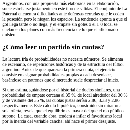
Argentinos, con una propuesta más elaborada en la elaboración,
suele estrellarse justamente en este tipo de salidas. El conjunto de La
Paternal encuentra dificultades ante defensas cerradas que le ceden
la posesión pero le niegan los espacios. La tendencia apunta a que el
gol llega tarde o no llega, y el empate sin goles o el 1-0 local se
cuelan en los planes con más frecuencia de lo que el aficionado
quisiera.
¿Cómo leer un partido sin cuotas?
La lectura fría de probabilidades no necesita números. Se alimenta
de escenario, de repeticiones históricas y de la estructura del fútbol
argentino. Antes de que aparezca la primera cuota, el ejercicio
consiste en asignar probabilidades propias a cada desenlace,
basándose en patrones que el mercado suele despreciar al inicio.
Si uno estima, guiándose por el historial de duelos similares, una
probabilidad de empate cercana al 35 %, de local alrededor del 30 %
y de visitante del 35 %, las cuotas justas serían 2.86, 3.33 y 2.86
respectivamente. Este cálculo hipotético, construido sin mirar una
sola oferta, revela que el equilibrio es mayor del que el ojo público
supone. La casa, cuando abra, tenderá a inflar el favoritismo local
por la inercia del variable cancha; ahí nace el primer desajuste.