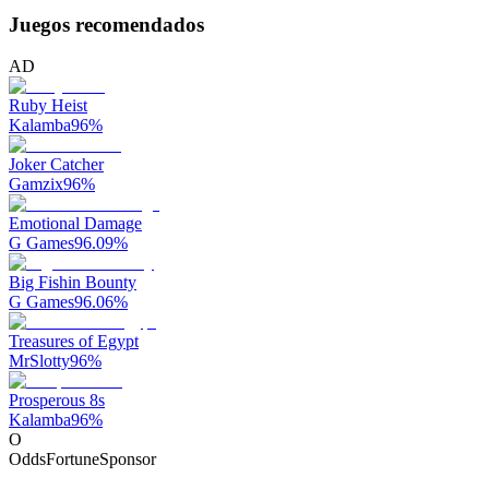
Juegos recomendados
AD
Ruby Heist
Kalamba
96
%
Joker Catcher
Gamzix
96
%
Emotional Damage
G Games
96.09
%
Big Fishin Bounty
G Games
96.06
%
Treasures of Egypt
MrSlotty
96
%
Prosperous 8s
Kalamba
96
%
O
OddsFortune
Sponsor