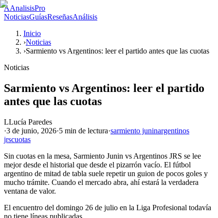
A
AnalisisPro
Noticias
Guías
Reseñas
Análisis
Inicio
›
Noticias
›
Sarmiento vs Argentinos: leer el partido antes que las cuotas
Noticias
Sarmiento vs Argentinos: leer el partido
antes que las cuotas
L
Lucía Paredes
·
3 de junio, 2026
·
5 min
de lectura
·
sarmiento junin
argentinos
jrs
cuotas
Sin cuotas en la mesa, Sarmiento Junin vs Argentinos JRS se lee
mejor desde el historial que desde el pizarrón vacío. El fútbol
argentino de mitad de tabla suele repetir un guion de pocos goles y
mucho trámite. Cuando el mercado abra, ahí estará la verdadera
ventana de valor.
El encuentro del domingo 26 de julio en la Liga Profesional todavía
no tiene líneas publicadas.