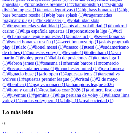
apuestas
(
1
)
#
pronosticos premier
(
1
)
#
championship
(
1
)
#
segunda
división inglesa
(
1
)
#
cuotas deportivas
(
1
)
#
big bass bonanza
(
1
)
#
big
bass bonanza reseña
(
1
)
#
big bass splash
(
1
)
#
tragamonedas
pragmatic play
(
1
)
#
ticketmaster
(
1
)
#
volatilidad slots
(
1
)
#
tragamonedas volatilidad
(
1
)
#
slots alta volatilidad
(
1
)
#
bankroll
casino
(
1
)
#
liga española apuestas
(
1
)
#
pronosticos la liga
(
1
)
#
ucl
(
1
)
#
champions league apuestas
(
1
)
#
cuotas ucl
(
1
)
#
sweet bonanza
(
1
)
#
sweet bonanza reseña
(
1
)
#
sweet bonanza rtp
(
1
)
#
slots pragmatic
play
(
1
)
#
lafc
(
1
)
#
lionel messi
(
1
)
#
osasco
(
1
)
#
sesi
(
1
)
#
sudamericano
de clubes
(
1
)
#
apuestas voley
(
1
)
#
levante
(
1
)
#
tottenham
(
1
)
#
san
martin
(
1
)
#
voley peru
(
1
)
#
tabla de posiciones
(
1
)
#
cuotas liga 1
(
1
)
#
lebron james
(
1
)
#
osasuna
(
1
)
#
hernán barcos
(
1
)
#
comercio
(
1
)
#
recopa sudamericana
(
1
)
#
manchester united
(
1
)
#
joao fonseca
(
1
)
#
ignacio buse
(
1
)
#
rio open
(
1
)
#
apuestas tenis
(
1
)
#
arsenal vs
wolves
(
1
)
#
apuestas premier league
(
1
)
#
cristal
(
1
)
#
2 de mayo
(
1
)
#
benfica
(
1
)
#
psg vs monaco
(
1
)
#
champions league 2026
(
1
)
#
hora y canal
(
1
)
#
resultados coar 2026
(
1
)
#
primera fase coar
(
1
)
#
juventus
(
1
)
#
geminis
(
1
)
#
liga peruana de voley
(
1
)
#
alianza lima
voley
(
1
)
#
cuotas voley peru
(
1
)
#
laliga
(
1
)
#
real sociedad
(
1
)
Lo más leído
01