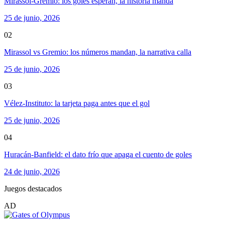
Mirassol-Gremio: los goles esperan, la historia manda
25 de junio, 2026
02
Mirassol vs Gremio: los números mandan, la narrativa calla
25 de junio, 2026
03
Vélez-Instituto: la tarjeta paga antes que el gol
25 de junio, 2026
04
Huracán-Banfield: el dato frío que apaga el cuento de goles
24 de junio, 2026
Juegos destacados
AD