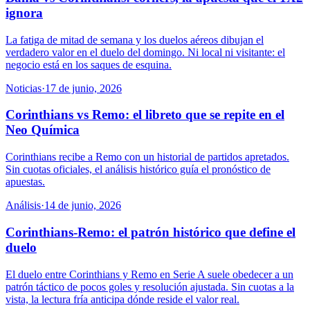
ignora
La fatiga de mitad de semana y los duelos aéreos dibujan el
verdadero valor en el duelo del domingo. Ni local ni visitante: el
negocio está en los saques de esquina.
Noticias
·
17 de junio, 2026
Corinthians vs Remo: el libreto que se repite en el
Neo Química
Corinthians recibe a Remo con un historial de partidos apretados.
Sin cuotas oficiales, el análisis histórico guía el pronóstico de
apuestas.
Análisis
·
14 de junio, 2026
Corinthians-Remo: el patrón histórico que define el
duelo
El duelo entre Corinthians y Remo en Serie A suele obedecer a un
patrón táctico de pocos goles y resolución ajustada. Sin cuotas a la
vista, la lectura fría anticipa dónde reside el valor real.