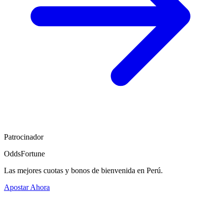
Patrocinador
OddsFortune
Las mejores cuotas y bonos de bienvenida en Perú.
Apostar Ahora