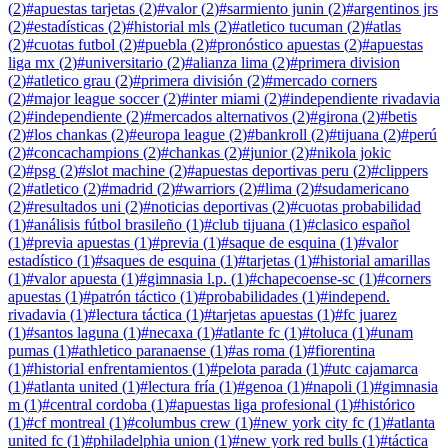
(
2
)
#
apuestas tarjetas
(
2
)
#
valor
(
2
)
#
sarmiento junin
(
2
)
#
argentinos jrs
(
2
)
#
estadísticas
(
2
)
#
historial mls
(
2
)
#
atletico tucuman
(
2
)
#
atlas
(
2
)
#
cuotas futbol
(
2
)
#
puebla
(
2
)
#
pronóstico apuestas
(
2
)
#
apuestas
liga mx
(
2
)
#
universitario
(
2
)
#
alianza lima
(
2
)
#
primera division
(
2
)
#
atletico grau
(
2
)
#
primera división
(
2
)
#
mercado corners
(
2
)
#
major league soccer
(
2
)
#
inter miami
(
2
)
#
independiente rivadavia
(
2
)
#
independiente
(
2
)
#
mercados alternativos
(
2
)
#
girona
(
2
)
#
betis
(
2
)
#
los chankas
(
2
)
#
europa league
(
2
)
#
bankroll
(
2
)
#
tijuana
(
2
)
#
perú
(
2
)
#
concachampions
(
2
)
#
chankas
(
2
)
#
junior
(
2
)
#
nikola jokic
(
2
)
#
psg
(
2
)
#
slot machine
(
2
)
#
apuestas deportivas peru
(
2
)
#
clippers
(
2
)
#
atletico
(
2
)
#
madrid
(
2
)
#
warriors
(
2
)
#
lima
(
2
)
#
sudamericano
(
2
)
#
resultados uni
(
2
)
#
noticias deportivas
(
2
)
#
cuotas probabilidad
(
1
)
#
análisis fútbol brasileño
(
1
)
#
club tijuana
(
1
)
#
clasico español
(
1
)
#
previa apuestas
(
1
)
#
previa
(
1
)
#
saque de esquina
(
1
)
#
valor
estadístico
(
1
)
#
saques de esquina
(
1
)
#
tarjetas
(
1
)
#
historial amarillas
(
1
)
#
valor apuesta
(
1
)
#
gimnasia l.p.
(
1
)
#
chapecoense-sc
(
1
)
#
corners
apuestas
(
1
)
#
patrón táctico
(
1
)
#
probabilidades
(
1
)
#
independ.
rivadavia
(
1
)
#
lectura táctica
(
1
)
#
tarjetas apuestas
(
1
)
#
fc juarez
(
1
)
#
santos laguna
(
1
)
#
necaxa
(
1
)
#
atlante fc
(
1
)
#
toluca
(
1
)
#
unam
pumas
(
1
)
#
athletico paranaense
(
1
)
#
as roma
(
1
)
#
fiorentina
(
1
)
#
historial enfrentamientos
(
1
)
#
pelota parada
(
1
)
#
utc cajamarca
(
1
)
#
atlanta united
(
1
)
#
lectura fría
(
1
)
#
genoa
(
1
)
#
napoli
(
1
)
#
gimnasia
m
(
1
)
#
central cordoba
(
1
)
#
apuestas liga profesional
(
1
)
#
histórico
(
1
)
#
cf montreal
(
1
)
#
columbus crew
(
1
)
#
new york city fc
(
1
)
#
atlanta
united fc
(
1
)
#
philadelphia union
(
1
)
#
new york red bulls
(
1
)
#
táctica