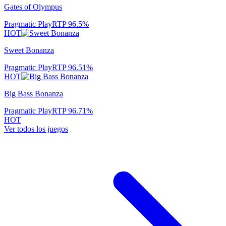
Gates of Olympus
Pragmatic Play
RTP
96.5
%
HOT
Sweet Bonanza
Pragmatic Play
RTP
96.51
%
HOT
Big Bass Bonanza
Pragmatic Play
RTP
96.71
%
HOT
Ver todos los juegos