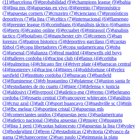
(
11
)
#
barcelona
(
9
)
#
probabilidad
(
9
)
#
champions league
(
9
)
#
bahia
(
8
)
#
liga mx
(
8
)
#
apuestas en vivo
(
8
)
#
gremio
(
7
)
#
pronóstico
(
7
)
#
apuestas corners
(
7
)
#
cruzeiro
(
7
)
#
cienciano
(
7
)
#
pronósticos
deportivos
(
7
)
#
la liga
(
7
)
#
celtics
(
7
)
#
internacional
(
6
)
#
flamengo
(
6
)
#
premier league
(
6
)
#
corinthians
(
6
)
#
análisis táctico
(
6
)
#
santos
(
6
)
#
peru
(
6
)
#
casino online
(
6
)
#
ecuabet
(
6
)
#
mirassol
(
5
)
#
analisis
tactico
(
5
)
#
botafogo
(
5
)
#
manchester city
(
5
)
#
corners
(
5
)
#
san
lorenzo
(
5
)
#
patron historico
(
5
)
#
deportivo garcilaso
(
5
)
#
cuotas
fútbol
(
5
)
#
copa libertadores
(
5
)
#
copa sudamericana
(
5
)
#
nba
(
5
)
#
arsenal
(
5
)
#
alianza
(
5
)
#
real madrid
(
4
)
#
newells old boys
(
4
)
#
talleres cordoba
(
4
)
#
racing club
(
4
)
#
lanus
(
4
)
#
coritiba
(
4
)
#
palmeiras
(
4
)
#
chicago fire
(
4
)
#
river plate
(
4
)
#
barracas central
(
4
)
#
monterrey
(
4
)
#
racing
(
4
)
#
tigres
(
4
)
#
oddsfortune
(
4
)
#
velez
sarsfield
(
3
)
#
instituto cordoba
(
3
)
#
huracan
(
3
)
#
banfield
(
3
)
#
fluminense
(
3
)
#
rb bragantino
(
3
)
#
platense
(
3
)
#
union santa fe
(
3
)
#
estudiantes de rio cuarto
(
3
)
#
tigre
(
3
)
#
defensa y justicia
(
3
)
#
aldosivi
(
3
)
#
liverpool
(
3
)
#
atletico-mg
(
3
)
#
remo
(
3
)
#
belgrano
cordoba
(
3
)
#
rosario central
(
3
)
#
vancouver whitecaps
(
3
)
#
análisis
(
3
)
#
cruz azul
(
3
)
#
adt
(
3
)
#
sport huancayo
(
3
)
#
nashville sc
(
3
)
#
mls
(
3
)
#
fbc melgar
(
3
)
#
sporting cristal
(
3
)
#
apuestas mls
(
3
)
#
comerciantes unidos
(
3
)
#
apuestas peru
(
3
)
#
sudamericana
(
3
)
#
atletico nacional
(
3
)
#
nba apuestas
(
3
)
#
mujer
(
3
)
#
nuggets
(
3
)
#
liga 1 perú
(
3
)
#
cuotas baloncesto
(
3
)
#
apuestas la liga
(
3
)
#
voley
(
3
)
#
bodø/glimt
(
3
)
#
leon
(
2
)
#
estadisticas
(
2
)
#
vitoria
(
2
)
#
vasco da
gama
(
2
)
#
chapecoense
(
2
)
#
sao paulo
(
2
)
#
gimnasia la plata