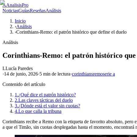
A
AnalisisPro
Noticias
Guías
Reseñas
Análisis
Inicio
›
Análisis
›
Corinthians-Remo: el patrón histórico que define el duelo
Análisis
Corinthians-Remo: el patrón histórico que 
L
Lucía Paredes
·
14 de junio, 2026
·
5 min
de lectura
·
corinthians
remo
serie a
Contenido del artículo
1.
¿Qué dice el patrón histórico?
2.
Las claves tácticas del duelo
3.
¿Dónde está el valor sin cuotas?
4.
Lo que calla la tribuna
Corinthians recibe a Remo con la etiqueta de favorito absoluto, pero e
a que el Timão, sin cuotas desplegadas hasta el momento, encontrará m