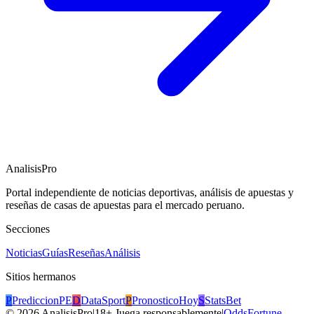
AnalisisPro
Portal independiente de noticias deportivas, análisis de apuestas y
reseñas de casas de apuestas para el mercado peruano.
Secciones
Noticias
Guías
Reseñas
Análisis
Sitios hermanos
P
PrediccionPE
D
DataSport
P
PronosticoHoy
S
StatsBet
©
2026
AnalisisPro
|
18+ Juega responsablemente
|
OddsFortune