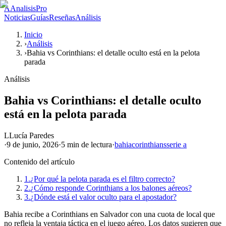
A
AnalisisPro
Noticias
Guías
Reseñas
Análisis
Inicio
›
Análisis
›
Bahia vs Corinthians: el detalle oculto está en la pelota
parada
Análisis
Bahia vs Corinthians: el detalle oculto
está en la pelota parada
L
Lucía Paredes
·
9 de junio, 2026
·
5 min
de lectura
·
bahia
corinthians
serie a
Contenido del artículo
1.
¿Por qué la pelota parada es el filtro correcto?
2.
¿Cómo responde Corinthians a los balones aéreos?
3.
¿Dónde está el valor oculto para el apostador?
Bahia recibe a Corinthians en Salvador con una cuota de local que
no refleja la ventaja táctica en el juego aéreo. Los datos sugieren que