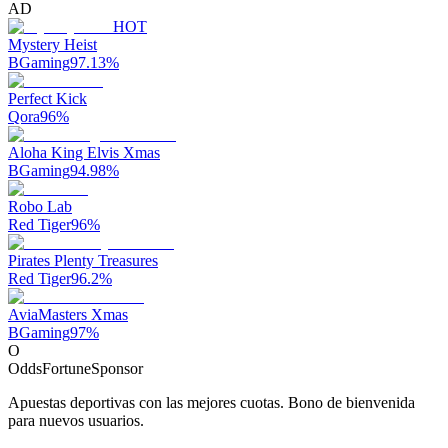
AD
HOT
Mystery Heist
BGaming
97.13
%
Perfect Kick
Qora
96
%
Aloha King Elvis Xmas
BGaming
94.98
%
Robo Lab
Red Tiger
96
%
Pirates Plenty Treasures
Red Tiger
96.2
%
AviaMasters Xmas
BGaming
97
%
O
OddsFortune
Sponsor
Apuestas deportivas con las mejores cuotas. Bono de bienvenida
para nuevos usuarios.