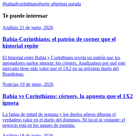
#
bahia
#
corinthians
#
serie a
#
pelota parada
Te puede interesar
Análisis
·
21 de junio, 2026
Bahia-Corinthians: el patrón de corner que el
historial repite
El historial entre Bahia y Corinthians revela un patrón que los
apostadores suelen ignorar: los córners. Analizamos por qué este
mercado tiene más valor que el 1X2 en su próximo duelo del
Brasileirao.
Noticias
·
19 de junio, 2026
Bahia vs Corinthians: córners, la apuesta que el 1X2
ignora
La fatiga de mitad de semana y los duelos aéreos dibujan el
verdadero valor en el duelo del domingo. Ni local ni visitante: el
negocio está en los saques de esquina.
Análisis
·
18 de junio, 2026