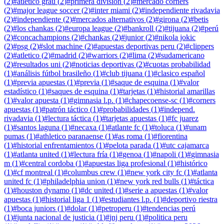
(
2
)
#
atletico grau
(
2
)
#
primera división
(
2
)
#
mercado corners
(
2
)
#
major league soccer
(
2
)
#
inter miami
(
2
)
#
independiente rivadavia
(
2
)
#
independiente
(
2
)
#
mercados alternativos
(
2
)
#
girona
(
2
)
#
betis
(
2
)
#
los chankas
(
2
)
#
europa league
(
2
)
#
bankroll
(
2
)
#
tijuana
(
2
)
#
perú
(
2
)
#
concachampions
(
2
)
#
chankas
(
2
)
#
junior
(
2
)
#
nikola jokic
(
2
)
#
psg
(
2
)
#
slot machine
(
2
)
#
apuestas deportivas peru
(
2
)
#
clippers
(
2
)
#
atletico
(
2
)
#
madrid
(
2
)
#
warriors
(
2
)
#
lima
(
2
)
#
sudamericano
(
2
)
#
resultados uni
(
2
)
#
noticias deportivas
(
2
)
#
cuotas probabilidad
(
1
)
#
análisis fútbol brasileño
(
1
)
#
club tijuana
(
1
)
#
clasico español
(
1
)
#
previa apuestas
(
1
)
#
previa
(
1
)
#
saque de esquina
(
1
)
#
valor
estadístico
(
1
)
#
saques de esquina
(
1
)
#
tarjetas
(
1
)
#
historial amarillas
(
1
)
#
valor apuesta
(
1
)
#
gimnasia l.p.
(
1
)
#
chapecoense-sc
(
1
)
#
corners
apuestas
(
1
)
#
patrón táctico
(
1
)
#
probabilidades
(
1
)
#
independ.
rivadavia
(
1
)
#
lectura táctica
(
1
)
#
tarjetas apuestas
(
1
)
#
fc juarez
(
1
)
#
santos laguna
(
1
)
#
necaxa
(
1
)
#
atlante fc
(
1
)
#
toluca
(
1
)
#
unam
pumas
(
1
)
#
athletico paranaense
(
1
)
#
as roma
(
1
)
#
fiorentina
(
1
)
#
historial enfrentamientos
(
1
)
#
pelota parada
(
1
)
#
utc cajamarca
(
1
)
#
atlanta united
(
1
)
#
lectura fría
(
1
)
#
genoa
(
1
)
#
napoli
(
1
)
#
gimnasia
m
(
1
)
#
central cordoba
(
1
)
#
apuestas liga profesional
(
1
)
#
histórico
(
1
)
#
cf montreal
(
1
)
#
columbus crew
(
1
)
#
new york city fc
(
1
)
#
atlanta
united fc
(
1
)
#
philadelphia union
(
1
)
#
new york red bulls
(
1
)
#
táctica
(
1
)
#
houston dynamo
(
1
)
#
dc united
(
1
)
#
serie a apuestas
(
1
)
#
valor
apuestas
(
1
)
#
historial liga 1
(
1
)
#
estudiantes l.p.
(
1
)
#
deportivo riestra
(
1
)
#
boca juniors
(
1
)
#
dolar
(
1
)
#
petroperu
(
1
)
#
tendencias perú
(
1
)
#
junta nacional de justicia
(
1
)
#
jnj peru
(
1
)
#
politica peru