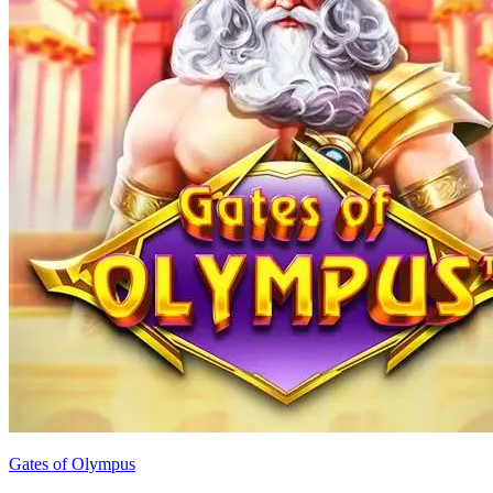
Gates of Olympus