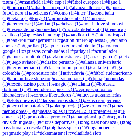
tatum
(
1
)
#
mansfield
(
1
)
#
fa cup
(
1
)
#
fútbol europeo
(
1
)
#
ligue 1
(
1
)
#
monaco
(
1
)
#
día de la mujer
(
1
)
#
alianza atletico
(
1
)
#
apuestas
futbol peru
(
1
)
#
pelicans
(
1
)
#
como
(
1
)
#
inter
(
1
)
#
copa italia
(
1
)
#
betano
(
1
)
#
kings
(
1
)
#
pronosticos nba
(
1
)
#
america
(
1
)
#
cremonese
(
1
)
#
milan
(
1
)
#
chelsea
(
1
)
#
am i in love shine ost
(
1
)
#
reseña de tragamonedas
(
1
)
#
rtp volatilidad slot
(
1
)
#
handicap
asiatico
(
1
)
#
apuestas handicap
(
1
)
#
handicap 0.5
(
1
)
#
handicap -1
(
1
)
#
bankroll management
(
1
)
#
gestion dinero apuestas
(
1
)
#
cuanto
apostar
(
1
)
#
gorillaz
(
1
)
#
apuestas entretenimiento
(
1
)
#
tendencias
google
(
1
)
#
apuestas combinadas
(
1
)
#
parlay
(
1
)
#
acumulador
(
1
)
#
apuesta multiple
(
1
)
#
aviator estrategia
(
1
)
#
crash game
(
1
)
#
jetx
(
1
)
#
juego aviator
(
1
)
#
clasico peruano
(
1
)
#
alianza universitario
(
1
)
#
derby peruano
(
1
)
#
clasico futbol peru
(
1
)
#
santa fe
(
1
)
#
liga
colombia
(
1
)
#
pronostico nba
(
1
)
#
rivadavia
(
1
)
#
fútbol sudamericano
(
1
)
#
am i in love shine original soundtrack
(
1
)
#
rtp tragamonedas
(
1
)
#
reseña casino peru
(
1
)
#
magic
(
1
)
#
atalanta
(
1
)
#
borussia
dortmund
(
1
)
#
libertadores apuestas
(
1
)
#
equipos peruanos
libertadores
(
1
)
#
corners libertadores
(
1
)
#
nuevas tragamonedas
(
1
)
#
slots nuevos
(
1
)
#
lanzamientos slots
(
1
)
#
seleccion peruana
(
1
)
#
peru eliminatorias
(
1
)
#
blanquirroja
(
1
)
#
over under
(
1
)
#
mas
menos goles
(
1
)
#
apuestas goles
(
1
)
#
over 2.5
(
1
)
#
premier league
apuestas
(
1
)
#
pronosticos premier
(
1
)
#
championship
(
1
)
#
segunda
división inglesa
(
1
)
#
cuotas deportivas
(
1
)
#
big bass bonanza
(
1
)
#
big
bass bonanza reseña
(
1
)
#
big bass splash
(
1
)
#
tragamonedas
pragmatic play
(
1
)
#
ticketmaster
(
1
)
#
volatilidad slots