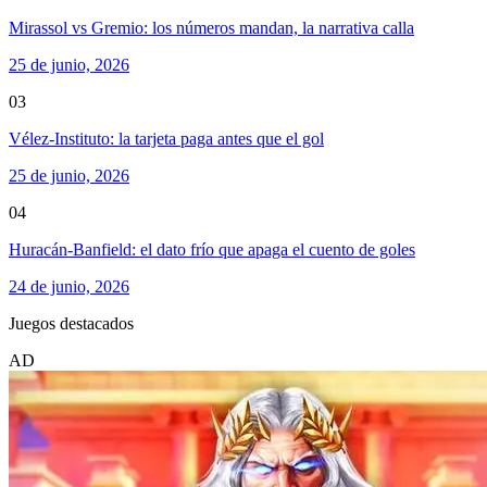
Mirassol vs Gremio: los números mandan, la narrativa calla
25 de junio, 2026
03
Vélez-Instituto: la tarjeta paga antes que el gol
25 de junio, 2026
04
Huracán-Banfield: el dato frío que apaga el cuento de goles
24 de junio, 2026
Juegos destacados
AD