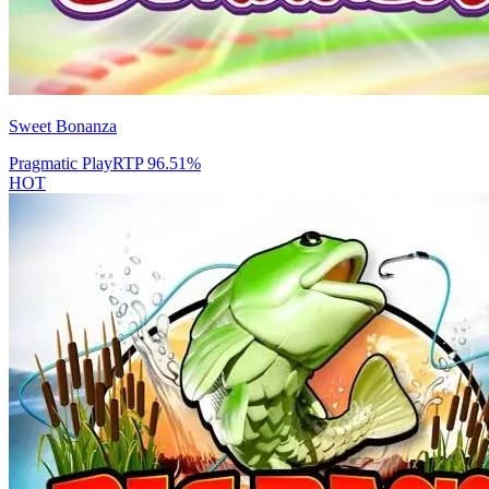
Sweet Bonanza
Pragmatic Play
RTP
96.51
%
HOT