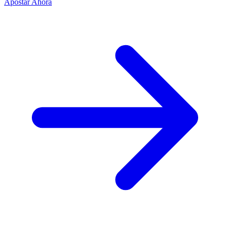
Apostar Ahora