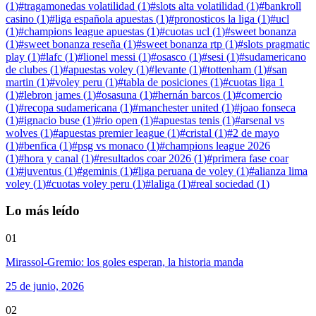
(
1
)
#
tragamonedas volatilidad
(
1
)
#
slots alta volatilidad
(
1
)
#
bankroll
casino
(
1
)
#
liga española apuestas
(
1
)
#
pronosticos la liga
(
1
)
#
ucl
(
1
)
#
champions league apuestas
(
1
)
#
cuotas ucl
(
1
)
#
sweet bonanza
(
1
)
#
sweet bonanza reseña
(
1
)
#
sweet bonanza rtp
(
1
)
#
slots pragmatic
play
(
1
)
#
lafc
(
1
)
#
lionel messi
(
1
)
#
osasco
(
1
)
#
sesi
(
1
)
#
sudamericano
de clubes
(
1
)
#
apuestas voley
(
1
)
#
levante
(
1
)
#
tottenham
(
1
)
#
san
martin
(
1
)
#
voley peru
(
1
)
#
tabla de posiciones
(
1
)
#
cuotas liga 1
(
1
)
#
lebron james
(
1
)
#
osasuna
(
1
)
#
hernán barcos
(
1
)
#
comercio
(
1
)
#
recopa sudamericana
(
1
)
#
manchester united
(
1
)
#
joao fonseca
(
1
)
#
ignacio buse
(
1
)
#
rio open
(
1
)
#
apuestas tenis
(
1
)
#
arsenal vs
wolves
(
1
)
#
apuestas premier league
(
1
)
#
cristal
(
1
)
#
2 de mayo
(
1
)
#
benfica
(
1
)
#
psg vs monaco
(
1
)
#
champions league 2026
(
1
)
#
hora y canal
(
1
)
#
resultados coar 2026
(
1
)
#
primera fase coar
(
1
)
#
juventus
(
1
)
#
geminis
(
1
)
#
liga peruana de voley
(
1
)
#
alianza lima
voley
(
1
)
#
cuotas voley peru
(
1
)
#
laliga
(
1
)
#
real sociedad
(
1
)
Lo más leído
01
Mirassol-Gremio: los goles esperan, la historia manda
25 de junio, 2026
02