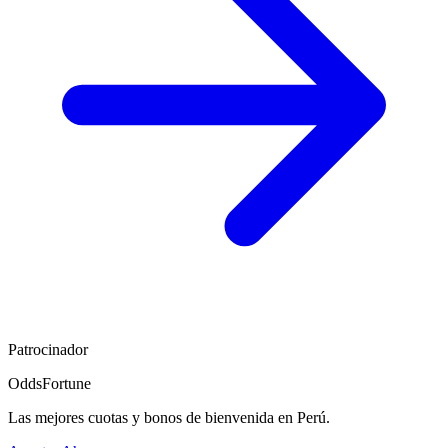
Patrocinador
OddsFortune
Las mejores cuotas y bonos de bienvenida en Perú.