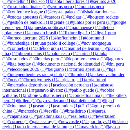
(
1
)
#
medellin
(
1
)
#
cusco
(
1
)
#
tabla libertadores
(
1
)
#
serums 2026
(
1
)
#
resultados finales
(
1
)
#
serums peru
(
1
)
#
noticias peru
(
1
)
#
conference league
(
1
)
#
crystal palace
(
1
)
#
shakhtar donetsk
(
1
)
#
cuotas apuestas
(
1
)
#
caracas
(
1
)
#
melgar
(
1
)
#
houston rockets
(
1
)
#
gestión de bankroll
(
1
)
#
getafe
(
1
)
#
juntos por el peru
(
1
)
#
google
trends peru
(
1
)
#
apuestas politicas
(
1
)
#
paranaense
(
1
)
#
atletico
goianiense
(
1
)
#
copa do brasil
(
1
)
#
fixture liga 1
(
1
)
#
liga 1 peru
(
1
)
#
torneo apertura 2026
(
1
)
#
hoffenheim
(
1
)
#
dortmund
(
1
)
#
bundesliga
(
1
)
#
juan pablo ii college
(
1
)
#
ucv moquegua
(
1
)
#
conmebol
(
1
)
#
atlético grau
(
1
)
#
manuel pellegrini
(
1
)
#
play-in
nba
(
1
)
#
phoenix suns
(
1
)
#
baloncesto
(
1
)
#
sorteo
(
1
)
#
tinka
(
1
)
#
resultados
(
1
)
#
loterias peru
(
1
)
#
deportivo cuenca
(
1
)
#
jaguares
(
1
)
#
liga betplay
(
1
)
#
documento nacional de identidad
(
1
)
#
dni perú
(
1
)
#
elecciones 2026
(
1
)
#
belgrano
(
1
)
#
torneo apertura
(
1
)
#
liga
(
1
)
#
independiente vs racing club
(
1
)
#
thunder
(
1
)
#
lakers vs thunder
(
1
)
#
nets
(
1
)
#
brooklyn nets
(
1
)
#
tarjeta roja
(
1
)
#
roja futbol
(
1
)
#
mercados deportivos
(
1
)
#
selección peruana
(
1
)
#
amistoso
internacional
(
1
)
#
gustavo álvarez
(
1
)
#
pablo guede
(
1
)
#
robbie
williams
(
1
)
#
robbie williams peru
(
1
)
#
conciertos lima
(
1
)
#
the killers
peru
(
1
)
#
killers
(
1
)
#
rayo vallecano
(
1
)
#
athletic club
(
1
)
#
liga f
(
1
)
#
cincinnati
(
1
)
#
seattle
(
1
)
#
sounders
(
1
)
#
f1
(
1
)
#
gran premio de
china
(
1
)
#
mercedes
(
1
)
#
sevilla
(
1
)
#
brasileirao
(
1
)
#
juarez
(
1
)
#
cajamarca
(
1
)
#
panathinaikos
(
1
)
#
real betis
(
1
)
#
leverkusen
(
1
)
#
córners
(
1
)
#
galatasaray
(
1
)
#
newcastle
(
1
)
#
sport boys
(
1
)
#
clásico
regio
(
1
)
#
día internacional de la mujer
(
1
)
#
mavericks
(
1
)
#
jayson