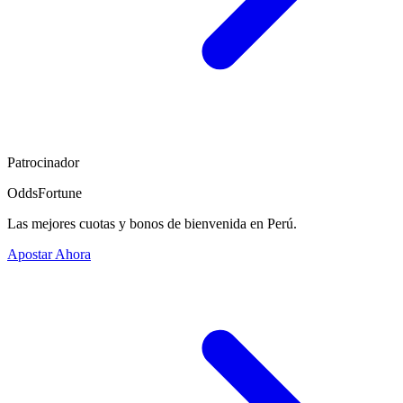
Patrocinador
OddsFortune
Las mejores cuotas y bonos de bienvenida en Perú.
Apostar Ahora