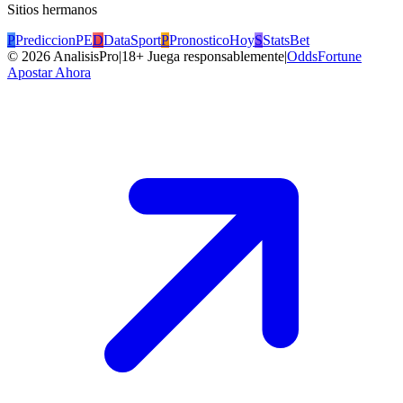
Sitios hermanos
P
PrediccionPE
D
DataSport
P
PronosticoHoy
S
StatsBet
©
2026
AnalisisPro
|
18+ Juega responsablemente
|
OddsFortune
Apostar Ahora