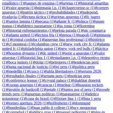
estadístico
(
1
)
#
saques de esquina
(
1
)
#
tarjetas
(
1
)
#
historial amarillas
(
1
)
#
valor apuesta
(
1
)
#
gimnasia l.p.
(
1
)
#
chapecoense-sc
(
1
)
#
corners
apuestas
(
1
)
#
patrón táctico
(
1
)
#
probabilidades
(
1
)
#
independ.
rivadavia
(
1
)
#
lectura táctica
(
1
)
#
tarjetas apuestas
(
1
)
#
fc juarez
(
1
)
#
santos laguna
(
1
)
#
necaxa
(
1
)
#
atlante fc
(
1
)
#
toluca
(
1
)
#
unam
pumas
(
1
)
#
athletico paranaense
(
1
)
#
as roma
(
1
)
#
fiorentina
(
1
)
#
historial enfrentamientos
(
1
)
#
pelota parada
(
1
)
#
utc cajamarca
(
1
)
#
atlanta united
(
1
)
#
lectura fría
(
1
)
#
genoa
(
1
)
#
napoli
(
1
)
#
gimnasia
m
(
1
)
#
central cordoba
(
1
)
#
apuestas liga profesional
(
1
)
#
histórico
(
1
)
#
cf montreal
(
1
)
#
columbus crew
(
1
)
#
new york city fc
(
1
)
#
atlanta
united fc
(
1
)
#
philadelphia union
(
1
)
#
new york red bulls
(
1
)
#
táctica
(
1
)
#
houston dynamo
(
1
)
#
dc united
(
1
)
#
serie a apuestas
(
1
)
#
valor
apuestas
(
1
)
#
historial liga 1
(
1
)
#
estudiantes l.p.
(
1
)
#
deportivo riestra
(
1
)
#
boca juniors
(
1
)
#
dolar
(
1
)
#
petroperu
(
1
)
#
tendencias perú
(
1
)
#
junta nacional de justicia
(
1
)
#
jnj peru
(
1
)
#
politica peru
(
1
)
#
medellin
(
1
)
#
cusco
(
1
)
#
tabla libertadores
(
1
)
#
serums 2026
(
1
)
#
resultados finales
(
1
)
#
serums peru
(
1
)
#
noticias peru
(
1
)
#
conference league
(
1
)
#
crystal palace
(
1
)
#
shakhtar donetsk
(
1
)
#
cuotas apuestas
(
1
)
#
caracas
(
1
)
#
melgar
(
1
)
#
houston rockets
(
1
)
#
gestión de bankroll
(
1
)
#
getafe
(
1
)
#
juntos por el peru
(
1
)
#
google
trends peru
(
1
)
#
apuestas politicas
(
1
)
#
paranaense
(
1
)
#
atletico
goianiense
(
1
)
#
copa do brasil
(
1
)
#
fixture liga 1
(
1
)
#
liga 1 peru
(
1
)
#
torneo apertura 2026
(
1
)
#
hoffenheim
(
1
)
#
dortmund
(
1
)
#
bundesliga
(
1
)
#
juan pablo ii college
(
1
)
#
ucv moquegua
(
1
)
#
conmebol
(
1
)
#
atlético grau
(
1
)
#
manuel pellegrini
(
1
)
#
play-in