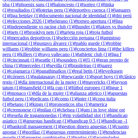
nba
(
1
)
#
phoenix suns
(
1
)
#
baloncesto
(
1
)
#
sorteo
(
1
)
#
tinka
(
1
)
#
resultados
(
1
)
#
loterias peru
(
1
)
#
deportivo cuenca
(
1
)
#
jaguares
(
1
)
#
liga betplay
(
1
)
#
documento nacional de identidad
(
1
)
#
dni perú
(
1
)
#
elecciones 2026
(
1
)
#
belgrano
(
1
)
#
torneo apertura
(
1
)
#
liga
(
1
)
#
independiente vs racing club
(
1
)
#
thunder
(
1
)
#
lakers vs thunder
(
1
)
#
nets
(
1
)
#
brooklyn nets
(
1
)
#
tarjeta roja
(
1
)
#
roja futbol
(
1
)
#
mercados deportivos
(
1
)
#
selección peruana
(
1
)
#
amistoso
internacional
(
1
)
#
gustavo álvarez
(
1
)
#
pablo guede
(
1
)
#
robbie
williams
(
1
)
#
robbie williams peru
(
1
)
#
conciertos lima
(
1
)
#
the killers
peru
(
1
)
#
killers
(
1
)
#
rayo vallecano
(
1
)
#
athletic club
(
1
)
#
liga f
(
1
)
#
cincinnati
(
1
)
#
seattle
(
1
)
#
sounders
(
1
)
#
f1
(
1
)
#
gran premio de
china
(
1
)
#
mercedes
(
1
)
#
sevilla
(
1
)
#
brasileirao
(
1
)
#
juarez
(
1
)
#
cajamarca
(
1
)
#
panathinaikos
(
1
)
#
real betis
(
1
)
#
leverkusen
(
1
)
#
córners
(
1
)
#
galatasaray
(
1
)
#
newcastle
(
1
)
#
sport boys
(
1
)
#
clásico
regio
(
1
)
#
día internacional de la mujer
(
1
)
#
mavericks
(
1
)
#
jayson
tatum
(
1
)
#
mansfield
(
1
)
#
fa cup
(
1
)
#
fútbol europeo
(
1
)
#
ligue 1
(
1
)
#
monaco
(
1
)
#
día de la mujer
(
1
)
#
alianza atletico
(
1
)
#
apuestas
futbol peru
(
1
)
#
pelicans
(
1
)
#
como
(
1
)
#
inter
(
1
)
#
copa italia
(
1
)
#
betano
(
1
)
#
kings
(
1
)
#
pronosticos nba
(
1
)
#
america
(
1
)
#
cremonese
(
1
)
#
milan
(
1
)
#
chelsea
(
1
)
#
am i in love shine ost
(
1
)
#
reseña de tragamonedas
(
1
)
#
rtp volatilidad slot
(
1
)
#
handicap
asiatico
(
1
)
#
apuestas handicap
(
1
)
#
handicap 0.5
(
1
)
#
handicap -1
(
1
)
#
bankroll management
(
1
)
#
gestion dinero apuestas
(
1
)
#
cuanto
apostar
(
1
)
#
gorillaz
(
1
)
#
apuestas entretenimiento
(
1
)
#
tendencias
google
(
1
)
#
apuestas combinadas
(
1
)
#
parlay
(
1
)
#
acumulador