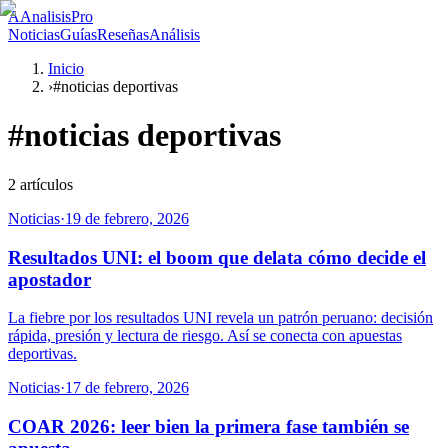
A
AnalisisPro
Noticias
Guías
Reseñas
Análisis
Inicio
›
#noticias deportivas
#
noticias deportivas
2
artículos
Noticias
·
19 de febrero, 2026
Resultados UNI: el boom que delata cómo decide el
apostador
La fiebre por los resultados UNI revela un patrón peruano: decisión
rápida, presión y lectura de riesgo. Así se conecta con apuestas
deportivas.
Noticias
·
17 de febrero, 2026
COAR 2026: leer bien la primera fase también se