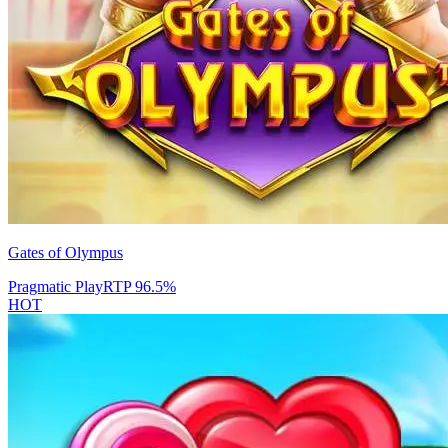
Gates of Olympus
Pragmatic Play
RTP
96.5
%
HOT