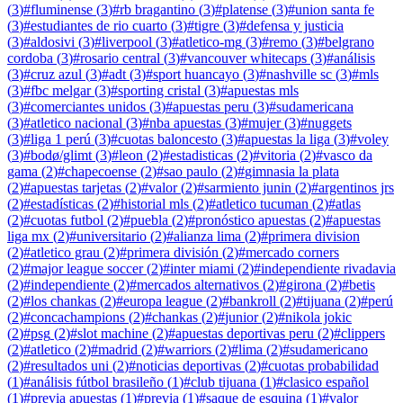
(
3
)
#
fluminense
(
3
)
#
rb bragantino
(
3
)
#
platense
(
3
)
#
union santa fe
(
3
)
#
estudiantes de rio cuarto
(
3
)
#
tigre
(
3
)
#
defensa y justicia
(
3
)
#
aldosivi
(
3
)
#
liverpool
(
3
)
#
atletico-mg
(
3
)
#
remo
(
3
)
#
belgrano
cordoba
(
3
)
#
rosario central
(
3
)
#
vancouver whitecaps
(
3
)
#
análisis
(
3
)
#
cruz azul
(
3
)
#
adt
(
3
)
#
sport huancayo
(
3
)
#
nashville sc
(
3
)
#
mls
(
3
)
#
fbc melgar
(
3
)
#
sporting cristal
(
3
)
#
apuestas mls
(
3
)
#
comerciantes unidos
(
3
)
#
apuestas peru
(
3
)
#
sudamericana
(
3
)
#
atletico nacional
(
3
)
#
nba apuestas
(
3
)
#
mujer
(
3
)
#
nuggets
(
3
)
#
liga 1 perú
(
3
)
#
cuotas baloncesto
(
3
)
#
apuestas la liga
(
3
)
#
voley
(
3
)
#
bodø/glimt
(
3
)
#
leon
(
2
)
#
estadisticas
(
2
)
#
vitoria
(
2
)
#
vasco da
gama
(
2
)
#
chapecoense
(
2
)
#
sao paulo
(
2
)
#
gimnasia la plata
(
2
)
#
apuestas tarjetas
(
2
)
#
valor
(
2
)
#
sarmiento junin
(
2
)
#
argentinos jrs
(
2
)
#
estadísticas
(
2
)
#
historial mls
(
2
)
#
atletico tucuman
(
2
)
#
atlas
(
2
)
#
cuotas futbol
(
2
)
#
puebla
(
2
)
#
pronóstico apuestas
(
2
)
#
apuestas
liga mx
(
2
)
#
universitario
(
2
)
#
alianza lima
(
2
)
#
primera division
(
2
)
#
atletico grau
(
2
)
#
primera división
(
2
)
#
mercado corners
(
2
)
#
major league soccer
(
2
)
#
inter miami
(
2
)
#
independiente rivadavia
(
2
)
#
independiente
(
2
)
#
mercados alternativos
(
2
)
#
girona
(
2
)
#
betis
(
2
)
#
los chankas
(
2
)
#
europa league
(
2
)
#
bankroll
(
2
)
#
tijuana
(
2
)
#
perú
(
2
)
#
concachampions
(
2
)
#
chankas
(
2
)
#
junior
(
2
)
#
nikola jokic
(
2
)
#
psg
(
2
)
#
slot machine
(
2
)
#
apuestas deportivas peru
(
2
)
#
clippers
(
2
)
#
atletico
(
2
)
#
madrid
(
2
)
#
warriors
(
2
)
#
lima
(
2
)
#
sudamericano
(
2
)
#
resultados uni
(
2
)
#
noticias deportivas
(
2
)
#
cuotas probabilidad
(
1
)
#
análisis fútbol brasileño
(
1
)
#
club tijuana
(
1
)
#
clasico español
(
1
)
#
previa apuestas
(
1
)
#
previa
(
1
)
#
saque de esquina
(
1
)
#
valor