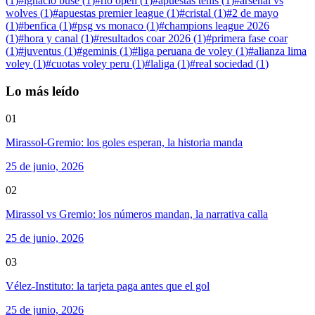
(
1
)
#
ignacio buse
(
1
)
#
rio open
(
1
)
#
apuestas tenis
(
1
)
#
arsenal vs
wolves
(
1
)
#
apuestas premier league
(
1
)
#
cristal
(
1
)
#
2 de mayo
(
1
)
#
benfica
(
1
)
#
psg vs monaco
(
1
)
#
champions league 2026
(
1
)
#
hora y canal
(
1
)
#
resultados coar 2026
(
1
)
#
primera fase coar
(
1
)
#
juventus
(
1
)
#
geminis
(
1
)
#
liga peruana de voley
(
1
)
#
alianza lima
voley
(
1
)
#
cuotas voley peru
(
1
)
#
laliga
(
1
)
#
real sociedad
(
1
)
Lo más leído
01
Mirassol-Gremio: los goles esperan, la historia manda
25 de junio, 2026
02
Mirassol vs Gremio: los números mandan, la narrativa calla
25 de junio, 2026
03
Vélez-Instituto: la tarjeta paga antes que el gol
25 de junio, 2026