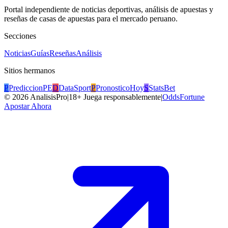
Portal independiente de noticias deportivas, análisis de apuestas y
reseñas de casas de apuestas para el mercado peruano.
Secciones
Noticias
Guías
Reseñas
Análisis
Sitios hermanos
P
PrediccionPE
D
DataSport
P
PronosticoHoy
S
StatsBet
©
2026
AnalisisPro
|
18+ Juega responsablemente
|
OddsFortune
Apostar Ahora