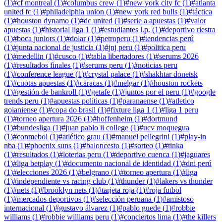
(
1
)
#
cf montreal
(
1
)
#
columbus crew
(
1
)
#
new york city fc
(
1
)
#
atlanta
united fc
(
1
)
#
philadelphia union
(
1
)
#
new york red bulls
(
1
)
#
táctica
(
1
)
#
houston dynamo
(
1
)
#
dc united
(
1
)
#
serie a apuestas
(
1
)
#
valor
apuestas
(
1
)
#
historial liga 1
(
1
)
#
estudiantes l.p.
(
1
)
#
deportivo riestra
(
1
)
#
boca juniors
(
1
)
#
dolar
(
1
)
#
petroperu
(
1
)
#
tendencias perú
(
1
)
#
junta nacional de justicia
(
1
)
#
jnj peru
(
1
)
#
politica peru
(
1
)
#
medellin
(
1
)
#
cusco
(
1
)
#
tabla libertadores
(
1
)
#
serums 2026
(
1
)
#
resultados finales
(
1
)
#
serums peru
(
1
)
#
noticias peru
(
1
)
#
conference league
(
1
)
#
crystal palace
(
1
)
#
shakhtar donetsk
(
1
)
#
cuotas apuestas
(
1
)
#
caracas
(
1
)
#
melgar
(
1
)
#
houston rockets
(
1
)
#
gestión de bankroll
(
1
)
#
getafe
(
1
)
#
juntos por el peru
(
1
)
#
google
trends peru
(
1
)
#
apuestas politicas
(
1
)
#
paranaense
(
1
)
#
atletico
goianiense
(
1
)
#
copa do brasil
(
1
)
#
fixture liga 1
(
1
)
#
liga 1 peru
(
1
)
#
torneo apertura 2026
(
1
)
#
hoffenheim
(
1
)
#
dortmund
(
1
)
#
bundesliga
(
1
)
#
juan pablo ii college
(
1
)
#
ucv moquegua
(
1
)
#
conmebol
(
1
)
#
atlético grau
(
1
)
#
manuel pellegrini
(
1
)
#
play-in
nba
(
1
)
#
phoenix suns
(
1
)
#
baloncesto
(
1
)
#
sorteo
(
1
)
#
tinka
(
1
)
#
resultados
(
1
)
#
loterias peru
(
1
)
#
deportivo cuenca
(
1
)
#
jaguares
(
1
)
#
liga betplay
(
1
)
#
documento nacional de identidad
(
1
)
#
dni perú
(
1
)
#
elecciones 2026
(
1
)
#
belgrano
(
1
)
#
torneo apertura
(
1
)
#
liga
(
1
)
#
independiente vs racing club
(
1
)
#
thunder
(
1
)
#
lakers vs thunder
(
1
)
#
nets
(
1
)
#
brooklyn nets
(
1
)
#
tarjeta roja
(
1
)
#
roja futbol
(
1
)
#
mercados deportivos
(
1
)
#
selección peruana
(
1
)
#
amistoso
internacional
(
1
)
#
gustavo álvarez
(
1
)
#
pablo guede
(
1
)
#
robbie
williams
(
1
)
#
robbie williams peru
(
1
)
#
conciertos lima
(
1
)
#
the killers