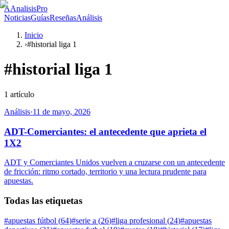
A
AnalisisPro
Noticias
Guías
Reseñas
Análisis
Inicio
›
#historial liga 1
#
historial liga 1
1
artículo
Análisis
·
11 de mayo, 2026
ADT-Comerciantes: el antecedente que aprieta el
1X2
ADT y Comerciantes Unidos vuelven a cruzarse con un antecedente
de fricción: ritmo cortado, territorio y una lectura prudente para
apuestas.
Todas las etiquetas
#
apuestas fútbol
(
64
)
#
serie a
(
26
)
#
liga profesional
(
24
)
#
apuestas