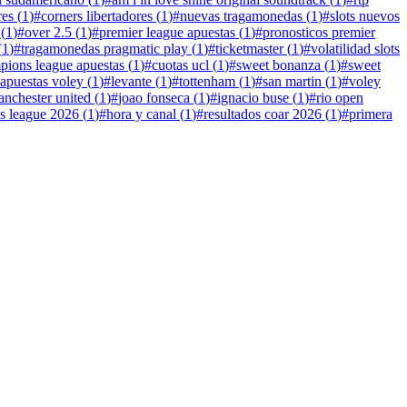
res
(
1
)
#
corners libertadores
(
1
)
#
nuevas tragamonedas
(
1
)
#
slots nuevos
(
1
)
#
over 2.5
(
1
)
#
premier league apuestas
(
1
)
#
pronosticos premier
(
1
)
#
tragamonedas pragmatic play
(
1
)
#
ticketmaster
(
1
)
#
volatilidad slots
pions league apuestas
(
1
)
#
cuotas ucl
(
1
)
#
sweet bonanza
(
1
)
#
sweet
apuestas voley
(
1
)
#
levante
(
1
)
#
tottenham
(
1
)
#
san martin
(
1
)
#
voley
nchester united
(
1
)
#
joao fonseca
(
1
)
#
ignacio buse
(
1
)
#
rio open
s league 2026
(
1
)
#
hora y canal
(
1
)
#
resultados coar 2026
(
1
)
#
primera