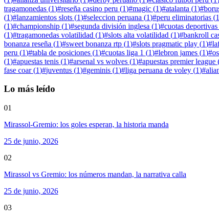
tragamonedas
(
1
)
#
reseña casino peru
(
1
)
#
magic
(
1
)
#
atalanta
(
1
)
#
boru
(
1
)
#
lanzamientos slots
(
1
)
#
seleccion peruana
(
1
)
#
peru eliminatorias
(
(
1
)
#
championship
(
1
)
#
segunda división inglesa
(
1
)
#
cuotas deportivas
(
1
)
#
tragamonedas volatilidad
(
1
)
#
slots alta volatilidad
(
1
)
#
bankroll ca
bonanza reseña
(
1
)
#
sweet bonanza rtp
(
1
)
#
slots pragmatic play
(
1
)
#
la
peru
(
1
)
#
tabla de posiciones
(
1
)
#
cuotas liga 1
(
1
)
#
lebron james
(
1
)
#
o
(
1
)
#
apuestas tenis
(
1
)
#
arsenal vs wolves
(
1
)
#
apuestas premier league
fase coar
(
1
)
#
juventus
(
1
)
#
geminis
(
1
)
#
liga peruana de voley
(
1
)
#
alia
Lo más leído
01
Mirassol-Gremio: los goles esperan, la historia manda
25 de junio, 2026
02
Mirassol vs Gremio: los números mandan, la narrativa calla
25 de junio, 2026
03