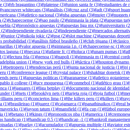
se
(
3
)
#
rb bragantino
(
3
)
#
platense
(
3
)
#
union santa fe
(
3
)
#
estudiantes de r
#
vancouver whitecaps
(
3
)
#
análisis
(
3
)
#
cruz azul
(
3
)
#
adt
(
3
)
#
sport hua
mericana
(
3
)
#
atletico nacional
(
3
)
#
nba apuestas
(
3
)
#
mujer
(
3
)
#
nuggets
a
(
2
)
#
chapecoense
(
2
)
#
sao paulo
(
2
)
#
gimnasia la plata
(
2
)
#
apuestas tarj
puebla
(
2
)
#
pronóstico apuestas
(
2
)
#
apuestas liga mx
(
2
)
#
universitario
(
2
(
2
)
#
independiente rivadavia
(
2
)
#
independiente
(
2
)
#
mercados alternati
2
)
#
junior
(
2
)
#
nikola jokic
(
2
)
#
psg
(
2
)
#
slot machine
(
2
)
#
apuestas deport
s probabilidad
(
1
)
#
análisis fútbol brasileño
(
1
)
#
club tijuana
(
1
)
#
clasico
marillas
(
1
)
#
valor apuesta
(
1
)
#
gimnasia l.p.
(
1
)
#
chapecoense-sc
(
1
)
#
cor
tos laguna
(
1
)
#
necaxa
(
1
)
#
atlante fc
(
1
)
#
toluca
(
1
)
#
unam pumas
(
1
)
#
at
d
(
1
)
#
lectura fría
(
1
)
#
genoa
(
1
)
#
napoli
(
1
)
#
gimnasia m
(
1
)
#
central cord
ladelphia union
(
1
)
#
new york red bulls
(
1
)
#
táctica
(
1
)
#
houston dynamo
(
1
)
#
petroperu
(
1
)
#
tendencias perú
(
1
)
#
junta nacional de justicia
(
1
)
#
jnj
peru
(
1
)
#
conference league
(
1
)
#
crystal palace
(
1
)
#
shakhtar donetsk
(
1
)
#
rends peru
(
1
)
#
apuestas politicas
(
1
)
#
paranaense
(
1
)
#
atletico goianiense
pablo ii college
(
1
)
#
ucv moquegua
(
1
)
#
conmebol
(
1
)
#
atlético grau
(
1
)
#
enca
(
1
)
#
jaguares
(
1
)
#
liga betplay
(
1
)
#
documento nacional de identidad
hunder
(
1
)
#
nets
(
1
)
#
brooklyn nets
(
1
)
#
tarjeta roja
(
1
)
#
roja futbol
(
1
)
#
mer
illiams peru
(
1
)
#
conciertos lima
(
1
)
#
the killers peru
(
1
)
#
killers
(
1
)
#
ray
la
(
1
)
#
brasileirao
(
1
)
#
juarez
(
1
)
#
cajamarca
(
1
)
#
panathinaikos
(
1
)
#
real b
mavericks
(
1
)
#
jayson tatum
(
1
)
#
mansfield
(
1
)
#
fa cup
(
1
)
#
fútbol europe
ia
(
1
)
#
betano
(
1
)
#
kings
(
1
)
#
pronosticos nba
(
1
)
#
america
(
1
)
#
cremones
as handicap
(
1
)
#
handicap 0.5
(
1
)
#
handicap -1
(
1
)
#
bankroll managemen
binadas
(
1
)
#
parlay
(
1
)
#
acumulador
(
1
)
#
apuesta multiple
(
1
)
#
aviator est
)
#
santa fe
(
1
)
#
liga colombia
(
1
)
#
pronostico nba
(
1
)
#
rivadavia
(
1
)
#
fútbo