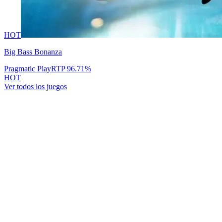
HOT
Big Bass Bonanza
Pragmatic Play
RTP
96.71
%
HOT
Ver todos los juegos