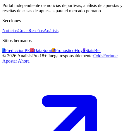
Portal independiente de noticias deportivas, análisis de apuestas y
reseñas de casas de apuestas para el mercado peruano.
Secciones
Noticias
Guías
Reseñas
Análisis
Sitios hermanos
P
PrediccionPE
D
DataSport
P
PronosticoHoy
S
StatsBet
©
2026
AnalisisPro
|
18+ Juega responsablemente
|
OddsFortune
Apostar Ahora