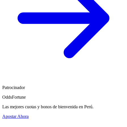
Patrocinador
OddsFortune
Las mejores cuotas y bonos de bienvenida en Perú.
Apostar Ahora