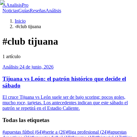
A
AnalisisPro
Noticias
Guías
Reseñas
Análisis
Inicio
›
#club tijuana
#
club tijuana
1
artículo
Análisis
·
24 de junio, 2026
Tijuana vs León: el patrón histórico que decide el
sábado
El cruce Tijuana vs León suele ser de bajo scoring: pocos goles,
mucho roce, tarjetas. Los antecedentes indican que este sábado el
patrón se repetirá en el Estadio Caliente.
Todas las etiquetas
#
apuestas fútbol
(
64
)
#
serie a
(
26
)
#
liga profesional
(
24
)
#
apuestas