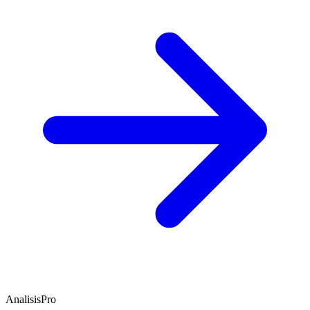
AnalisisPro