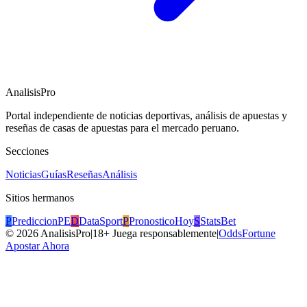
AnalisisPro
Portal independiente de noticias deportivas, análisis de apuestas y
reseñas de casas de apuestas para el mercado peruano.
Secciones
Noticias
Guías
Reseñas
Análisis
Sitios hermanos
P
PrediccionPE
D
DataSport
P
PronosticoHoy
S
StatsBet
©
2026
AnalisisPro
|
18+ Juega responsablemente
|
OddsFortune
Apostar Ahora