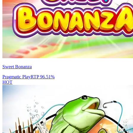
Sweet Bonanza
Pragmatic Play
RTP
96.51
%
HOT