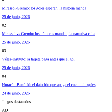
Mirassol-Gremio: los goles esperan, la historia manda
25 de junio, 2026
02
Mirassol vs Gremio: los números mandan, la narrativa calla
25 de junio, 2026
03
Vélez-Instituto: la tarjeta paga antes que el gol
25 de junio, 2026
04
Huracán-Banfield: el dato frío que apaga el cuento de goles
24 de junio, 2026
Juegos destacados
AD