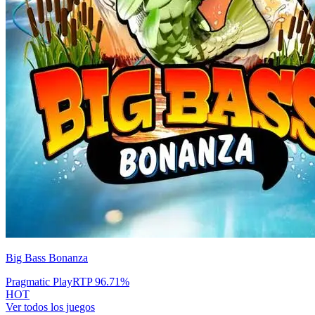
Big Bass Bonanza
Pragmatic Play
RTP
96.71
%
HOT
Ver todos los juegos