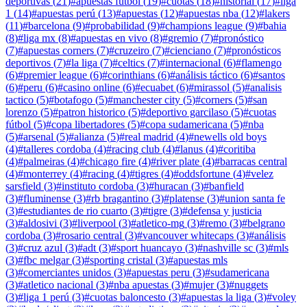
deportivas
(
21
)
#
apuestas futbol
(
19
)
#
cuotas
(
18
)
#
historial
(
17
)
#
liga
1
(
14
)
#
apuestas perú
(
13
)
#
apuestas
(
12
)
#
apuestas nba
(
12
)
#
lakers
(
11
)
#
barcelona
(
9
)
#
probabilidad
(
9
)
#
champions league
(
9
)
#
bahia
(
8
)
#
liga mx
(
8
)
#
apuestas en vivo
(
8
)
#
gremio
(
7
)
#
pronóstico
(
7
)
#
apuestas corners
(
7
)
#
cruzeiro
(
7
)
#
cienciano
(
7
)
#
pronósticos
deportivos
(
7
)
#
la liga
(
7
)
#
celtics
(
7
)
#
internacional
(
6
)
#
flamengo
(
6
)
#
premier league
(
6
)
#
corinthians
(
6
)
#
análisis táctico
(
6
)
#
santos
(
6
)
#
peru
(
6
)
#
casino online
(
6
)
#
ecuabet
(
6
)
#
mirassol
(
5
)
#
analisis
tactico
(
5
)
#
botafogo
(
5
)
#
manchester city
(
5
)
#
corners
(
5
)
#
san
lorenzo
(
5
)
#
patron historico
(
5
)
#
deportivo garcilaso
(
5
)
#
cuotas
fútbol
(
5
)
#
copa libertadores
(
5
)
#
copa sudamericana
(
5
)
#
nba
(
5
)
#
arsenal
(
5
)
#
alianza
(
5
)
#
real madrid
(
4
)
#
newells old boys
(
4
)
#
talleres cordoba
(
4
)
#
racing club
(
4
)
#
lanus
(
4
)
#
coritiba
(
4
)
#
palmeiras
(
4
)
#
chicago fire
(
4
)
#
river plate
(
4
)
#
barracas central
(
4
)
#
monterrey
(
4
)
#
racing
(
4
)
#
tigres
(
4
)
#
oddsfortune
(
4
)
#
velez
sarsfield
(
3
)
#
instituto cordoba
(
3
)
#
huracan
(
3
)
#
banfield
(
3
)
#
fluminense
(
3
)
#
rb bragantino
(
3
)
#
platense
(
3
)
#
union santa fe
(
3
)
#
estudiantes de rio cuarto
(
3
)
#
tigre
(
3
)
#
defensa y justicia
(
3
)
#
aldosivi
(
3
)
#
liverpool
(
3
)
#
atletico-mg
(
3
)
#
remo
(
3
)
#
belgrano
cordoba
(
3
)
#
rosario central
(
3
)
#
vancouver whitecaps
(
3
)
#
análisis
(
3
)
#
cruz azul
(
3
)
#
adt
(
3
)
#
sport huancayo
(
3
)
#
nashville sc
(
3
)
#
mls
(
3
)
#
fbc melgar
(
3
)
#
sporting cristal
(
3
)
#
apuestas mls
(
3
)
#
comerciantes unidos
(
3
)
#
apuestas peru
(
3
)
#
sudamericana
(
3
)
#
atletico nacional
(
3
)
#
nba apuestas
(
3
)
#
mujer
(
3
)
#
nuggets
(
3
)
#
liga 1 perú
(
3
)
#
cuotas baloncesto
(
3
)
#
apuestas la liga
(
3
)
#
voley