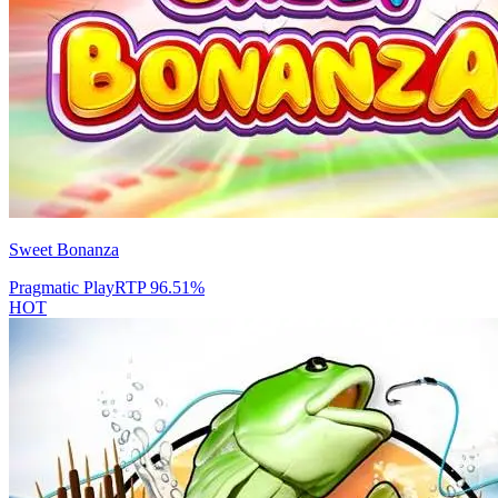
Sweet Bonanza
Pragmatic Play
RTP
96.51
%
HOT