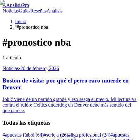
A
AnalisisPro
Noticias
Guías
Reseñas
Análisis
Inicio
›
#pronostico nba
#
pronostico nba
1
artículo
Noticias
·
26 de febrero, 2026
Boston de visita: por qué el perro raro muerde en
Denver
Jokić viene de un partido grande y eso sesga el precio. Mi lectura va
contra el ruido: Celtics underdog en Denver tiene más sentido del
que parece.
Todas las etiquetas
#
apuestas fútbol
(
64
)
#
serie a
(
26
)
#
liga profesional
(
24
)
#
apuestas