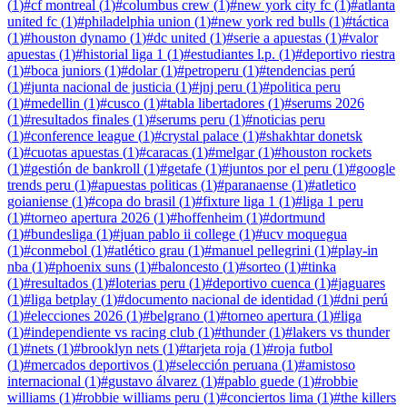
(
1
)
#
cf montreal
(
1
)
#
columbus crew
(
1
)
#
new york city fc
(
1
)
#
atlanta
united fc
(
1
)
#
philadelphia union
(
1
)
#
new york red bulls
(
1
)
#
táctica
(
1
)
#
houston dynamo
(
1
)
#
dc united
(
1
)
#
serie a apuestas
(
1
)
#
valor
apuestas
(
1
)
#
historial liga 1
(
1
)
#
estudiantes l.p.
(
1
)
#
deportivo riestra
(
1
)
#
boca juniors
(
1
)
#
dolar
(
1
)
#
petroperu
(
1
)
#
tendencias perú
(
1
)
#
junta nacional de justicia
(
1
)
#
jnj peru
(
1
)
#
politica peru
(
1
)
#
medellin
(
1
)
#
cusco
(
1
)
#
tabla libertadores
(
1
)
#
serums 2026
(
1
)
#
resultados finales
(
1
)
#
serums peru
(
1
)
#
noticias peru
(
1
)
#
conference league
(
1
)
#
crystal palace
(
1
)
#
shakhtar donetsk
(
1
)
#
cuotas apuestas
(
1
)
#
caracas
(
1
)
#
melgar
(
1
)
#
houston rockets
(
1
)
#
gestión de bankroll
(
1
)
#
getafe
(
1
)
#
juntos por el peru
(
1
)
#
google
trends peru
(
1
)
#
apuestas politicas
(
1
)
#
paranaense
(
1
)
#
atletico
goianiense
(
1
)
#
copa do brasil
(
1
)
#
fixture liga 1
(
1
)
#
liga 1 peru
(
1
)
#
torneo apertura 2026
(
1
)
#
hoffenheim
(
1
)
#
dortmund
(
1
)
#
bundesliga
(
1
)
#
juan pablo ii college
(
1
)
#
ucv moquegua
(
1
)
#
conmebol
(
1
)
#
atlético grau
(
1
)
#
manuel pellegrini
(
1
)
#
play-in
nba
(
1
)
#
phoenix suns
(
1
)
#
baloncesto
(
1
)
#
sorteo
(
1
)
#
tinka
(
1
)
#
resultados
(
1
)
#
loterias peru
(
1
)
#
deportivo cuenca
(
1
)
#
jaguares
(
1
)
#
liga betplay
(
1
)
#
documento nacional de identidad
(
1
)
#
dni perú
(
1
)
#
elecciones 2026
(
1
)
#
belgrano
(
1
)
#
torneo apertura
(
1
)
#
liga
(
1
)
#
independiente vs racing club
(
1
)
#
thunder
(
1
)
#
lakers vs thunder
(
1
)
#
nets
(
1
)
#
brooklyn nets
(
1
)
#
tarjeta roja
(
1
)
#
roja futbol
(
1
)
#
mercados deportivos
(
1
)
#
selección peruana
(
1
)
#
amistoso
internacional
(
1
)
#
gustavo álvarez
(
1
)
#
pablo guede
(
1
)
#
robbie
williams
(
1
)
#
robbie williams peru
(
1
)
#
conciertos lima
(
1
)
#
the killers