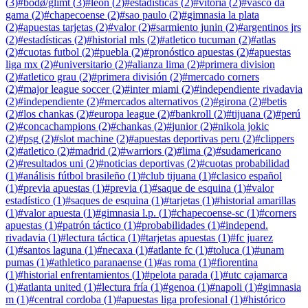
(
3
)
#
bodø/glimt
(
3
)
#
leon
(
2
)
#
estadisticas
(
2
)
#
vitoria
(
2
)
#
vasco da
gama
(
2
)
#
chapecoense
(
2
)
#
sao paulo
(
2
)
#
gimnasia la plata
(
2
)
#
apuestas tarjetas
(
2
)
#
valor
(
2
)
#
sarmiento junin
(
2
)
#
argentinos jrs
(
2
)
#
estadísticas
(
2
)
#
historial mls
(
2
)
#
atletico tucuman
(
2
)
#
atlas
(
2
)
#
cuotas futbol
(
2
)
#
puebla
(
2
)
#
pronóstico apuestas
(
2
)
#
apuestas
liga mx
(
2
)
#
universitario
(
2
)
#
alianza lima
(
2
)
#
primera division
(
2
)
#
atletico grau
(
2
)
#
primera división
(
2
)
#
mercado corners
(
2
)
#
major league soccer
(
2
)
#
inter miami
(
2
)
#
independiente rivadavia
(
2
)
#
independiente
(
2
)
#
mercados alternativos
(
2
)
#
girona
(
2
)
#
betis
(
2
)
#
los chankas
(
2
)
#
europa league
(
2
)
#
bankroll
(
2
)
#
tijuana
(
2
)
#
perú
(
2
)
#
concachampions
(
2
)
#
chankas
(
2
)
#
junior
(
2
)
#
nikola jokic
(
2
)
#
psg
(
2
)
#
slot machine
(
2
)
#
apuestas deportivas peru
(
2
)
#
clippers
(
2
)
#
atletico
(
2
)
#
madrid
(
2
)
#
warriors
(
2
)
#
lima
(
2
)
#
sudamericano
(
2
)
#
resultados uni
(
2
)
#
noticias deportivas
(
2
)
#
cuotas probabilidad
(
1
)
#
análisis fútbol brasileño
(
1
)
#
club tijuana
(
1
)
#
clasico español
(
1
)
#
previa apuestas
(
1
)
#
previa
(
1
)
#
saque de esquina
(
1
)
#
valor
estadístico
(
1
)
#
saques de esquina
(
1
)
#
tarjetas
(
1
)
#
historial amarillas
(
1
)
#
valor apuesta
(
1
)
#
gimnasia l.p.
(
1
)
#
chapecoense-sc
(
1
)
#
corners
apuestas
(
1
)
#
patrón táctico
(
1
)
#
probabilidades
(
1
)
#
independ.
rivadavia
(
1
)
#
lectura táctica
(
1
)
#
tarjetas apuestas
(
1
)
#
fc juarez
(
1
)
#
santos laguna
(
1
)
#
necaxa
(
1
)
#
atlante fc
(
1
)
#
toluca
(
1
)
#
unam
pumas
(
1
)
#
athletico paranaense
(
1
)
#
as roma
(
1
)
#
fiorentina
(
1
)
#
historial enfrentamientos
(
1
)
#
pelota parada
(
1
)
#
utc cajamarca
(
1
)
#
atlanta united
(
1
)
#
lectura fría
(
1
)
#
genoa
(
1
)
#
napoli
(
1
)
#
gimnasia
m
(
1
)
#
central cordoba
(
1
)
#
apuestas liga profesional
(
1
)
#
histórico