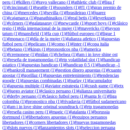
peru
(
1
)
#
killers
(
1
)
#
rayo vallecano
(
1
)
#
athletic club
(
1
)
#
liga f
(
1
)
#
cincinnati
(
1
)
#
seattle
(
1
)
#
sounders
(
1
)
#
f1
(
1
)
#
gran premio de
china
(
1
)
#
mercedes
(
1
)
#
sevilla
(
1
)
#
brasileirao
(
1
)
#
juarez
(
1
)
#
cajamarca
(
1
)
#
panathinaikos
(
1
)
#
real betis
(
1
)
#
leverkusen
(
1
)
#
córners
(
1
)
#
galatasaray
(
1
)
#
newcastle
(
1
)
#
sport boys
(
1
)
#
clásico
regio
(
1
)
#
día internacional de la mujer
(
1
)
#
mavericks
(
1
)
#
jayson
tatum
(
1
)
#
mansfield
(
1
)
#
fa cup
(
1
)
#
fútbol europeo
(
1
)
#
ligue 1
(
1
)
#
monaco
(
1
)
#
día de la mujer
(
1
)
#
alianza atletico
(
1
)
#
apuestas
futbol peru
(
1
)
#
pelicans
(
1
)
#
como
(
1
)
#
inter
(
1
)
#
copa italia
(
1
)
#
betano
(
1
)
#
kings
(
1
)
#
pronosticos nba
(
1
)
#
america
(
1
)
#
cremonese
(
1
)
#
milan
(
1
)
#
chelsea
(
1
)
#
am i in love shine ost
(
1
)
#
reseña de tragamonedas
(
1
)
#
rtp volatilidad slot
(
1
)
#
handicap
asiatico
(
1
)
#
apuestas handicap
(
1
)
#
handicap 0.5
(
1
)
#
handicap -1
(
1
)
#
bankroll management
(
1
)
#
gestion dinero apuestas
(
1
)
#
cuanto
apostar
(
1
)
#
gorillaz
(
1
)
#
apuestas entretenimiento
(
1
)
#
tendencias
google
(
1
)
#
apuestas combinadas
(
1
)
#
parlay
(
1
)
#
acumulador
(
1
)
#
apuesta multiple
(
1
)
#
aviator estrategia
(
1
)
#
crash game
(
1
)
#
jetx
(
1
)
#
juego aviator
(
1
)
#
clasico peruano
(
1
)
#
alianza universitario
(
1
)
#
derby peruano
(
1
)
#
clasico futbol peru
(
1
)
#
santa fe
(
1
)
#
liga
colombia
(
1
)
#
pronostico nba
(
1
)
#
rivadavia
(
1
)
#
fútbol sudamericano
(
1
)
#
am i in love shine original soundtrack
(
1
)
#
rtp tragamonedas
(
1
)
#
reseña casino peru
(
1
)
#
magic
(
1
)
#
atalanta
(
1
)
#
borussia
dortmund
(
1
)
#
libertadores apuestas
(
1
)
#
equipos peruanos
libertadores
(
1
)
#
corners libertadores
(
1
)
#
nuevas tragamonedas
(
1
)
#
slots nuevos
(
1
)
#
lanzamientos slots
(
1
)
#
seleccion peruana