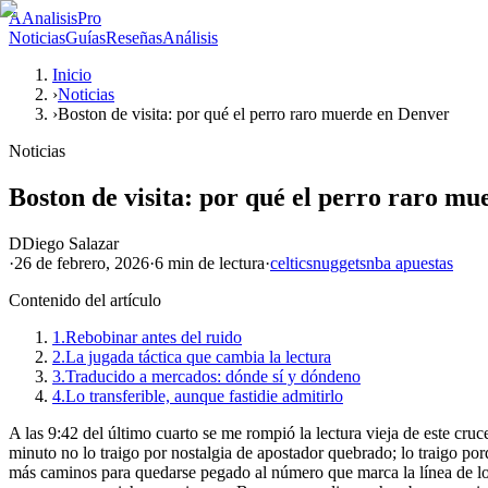
A
AnalisisPro
Noticias
Guías
Reseñas
Análisis
Inicio
›
Noticias
›
Boston de visita: por qué el perro raro muerde en Denver
Noticias
Boston de visita: por qué el perro raro m
D
Diego Salazar
·
26 de febrero, 2026
·
6 min
de lectura
·
celtics
nuggets
nba apuestas
Contenido del artículo
1.
Rebobinar antes del ruido
2.
La jugada táctica que cambia la lectura
3.
Traducido a mercados: dónde sí y dóndeno
4.
Lo transferible, aunque fastidie admitirlo
A las 9:42 del último cuarto se me rompió la lectura vieja de este c
minuto no lo traigo por nostalgia de apostador quebrado; lo traigo porq
más caminos para quedarse pegado al número que marca la línea de lo 