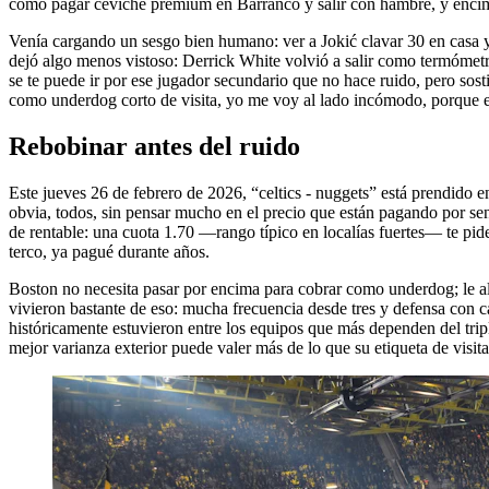
como pagar ceviche premium en Barranco y salir con hambre, y encim
Venía cargando un sesgo bien humano: ver a Jokić clavar 30 en casa y as
dejó algo menos vistoso: Derrick White volvió a salir como termómetro
se te puede ir por ese jugador secundario que no hace ruido, pero sosti
como underdog corto de visita, yo me voy al lado incómodo, porque es
Rebobinar antes del ruido
Este jueves 26 de febrero de 2026, “celtics - nuggets” está prendido 
obvia, todos, sin pensar mucho en el precio que están pagando por s
de rentable: una cuota 1.70 —rango típico en localías fuertes— te pid
terco, ya pagué durante años.
Boston no necesita pasar por encima para cobrar como underdog; le alc
vivieron bastante de eso: mucha frecuencia desde tres y defensa con ca
históricamente estuvieron entre los equipos que más dependen del tripl
mejor varianza exterior puede valer más de lo que su etiqueta de visita