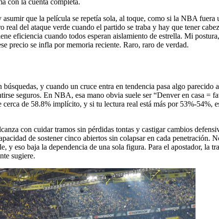
a con la cuenta completa.
umir que la película se repetía sola, al toque, como si la NBA fuera una
 real del ataque verde cuando el partido se traba y hay que tener cabez
ene eficiencia cuando todos esperan aislamiento de estrella. Mi postura,
e precio se infla por memoria reciente. Raro, raro de verdad.
en búsquedas, y cuando un cruce entra en tendencia pasa algo parecido a
entirse seguros. En NBA, esa mano obvia suele ser “Denver en casa = f
e cerca de 58.8% implícito, y si tu lectura real está más por 53%-54%,
anza con cuidar tramos sin pérdidas tontas y castigar cambios defensiv
pacidad de sostener cinco abiertos sin colapsar en cada penetración. No
e, y eso baja la dependencia de una sola figura. Para el apostador, la t
nte sugiere.