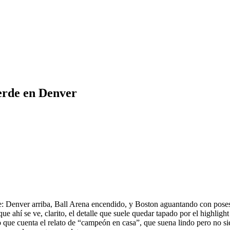
uerde en Denver
ruce: Denver arriba, Ball Arena encendido, y Boston aguantando con pos
ue ahí se ve, clarito, el detalle que suele quedar tapado por el highlig
que cuenta el relato de “campeón en casa”, que suena lindo pero no si