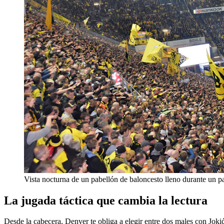
Vista nocturna de un pabellón de baloncesto lleno durante un p
La jugada táctica que cambia la lectura
Desde la cabecera, Denver te obliga a elegir entre dos males con Joki