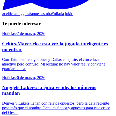
#
celtics
#
nuggets
#
apuestas nba
#
nikola jokic
Te puede interesar
Noticias
·
7 de marzo, 2026
Celtics-Mavericks: esta vez la jugada inteligente es
no entrar
Con Tatum entre algodones y Dallas en ajuste, el cruce luce
atractivo pero confuso. Mi lectura: no hay valor real y conviene
guardar banca.
Noticias
·
6 de marzo, 2026
Nuggets-Lakers: la épica vende, los números
mandan
Denver y Lakers llegan con relatos opuestos, pero la data reciente
pesa más que el nombre. Lectura táctica y apuestas para este cruce
del Oeste.