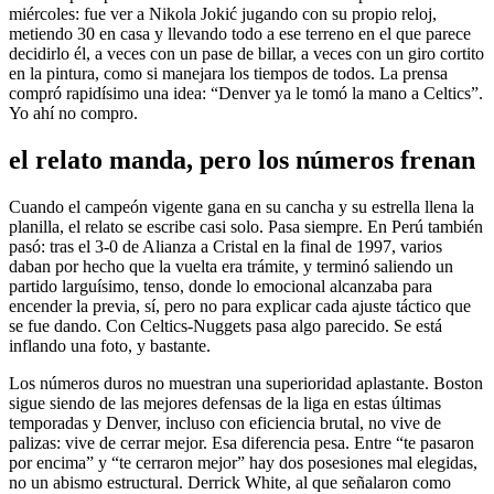
miércoles: fue ver a Nikola Jokić jugando con su propio reloj,
metiendo 30 en casa y llevando todo a ese terreno en el que parece
decidirlo él, a veces con un pase de billar, a veces con un giro cortito
en la pintura, como si manejara los tiempos de todos. La prensa
compró rapidísimo una idea: “Denver ya le tomó la mano a Celtics”.
Yo ahí no compro.
el relato manda, pero los números frenan
Cuando el campeón vigente gana en su cancha y su estrella llena la
planilla, el relato se escribe casi solo. Pasa siempre. En Perú también
pasó: tras el 3-0 de Alianza a Cristal en la final de 1997, varios
daban por hecho que la vuelta era trámite, y terminó saliendo un
partido larguísimo, tenso, donde lo emocional alcanzaba para
encender la previa, sí, pero no para explicar cada ajuste táctico que
se fue dando. Con Celtics-Nuggets pasa algo parecido. Se está
inflando una foto, y bastante.
Los números duros no muestran una superioridad aplastante. Boston
sigue siendo de las mejores defensas de la liga en estas últimas
temporadas y Denver, incluso con eficiencia brutal, no vive de
palizas: vive de cerrar mejor. Esa diferencia pesa. Entre “te pasaron
por encima” y “te cerraron mejor” hay dos posesiones mal elegidas,
no un abismo estructural. Derrick White, al que señalaron como