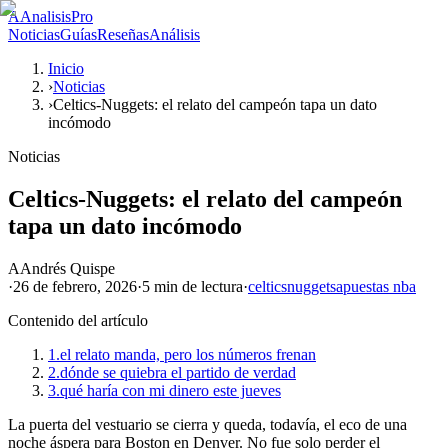
A
AnalisisPro
Noticias
Guías
Reseñas
Análisis
Inicio
›
Noticias
›
Celtics-Nuggets: el relato del campeón tapa un dato
incómodo
Noticias
Celtics-Nuggets: el relato del campeón
tapa un dato incómodo
A
Andrés Quispe
·
26 de febrero, 2026
·
5 min
de lectura
·
celtics
nuggets
apuestas nba
Contenido del artículo
1.
el relato manda, pero los números frenan
2.
dónde se quiebra el partido de verdad
3.
qué haría con mi dinero este jueves
La puerta del vestuario se cierra y queda, todavía, el eco de una
noche áspera para Boston en Denver. No fue solo perder el