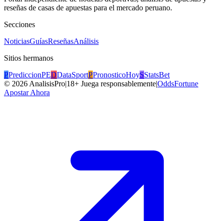
reseñas de casas de apuestas para el mercado peruano.
Secciones
Noticias
Guías
Reseñas
Análisis
Sitios hermanos
P
PrediccionPE
D
DataSport
P
PronosticoHoy
S
StatsBet
©
2026
AnalisisPro
|
18+ Juega responsablemente
|
OddsFortune
Apostar Ahora