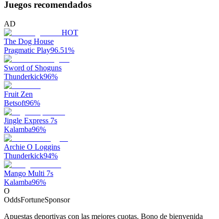
Juegos recomendados
AD
HOT
The Dog House
Pragmatic Play
96.51
%
Sword of Shoguns
Thunderkick
96
%
Fruit Zen
Betsoft
96
%
Jingle Express 7s
Kalamba
96
%
Archie O Loggins
Thunderkick
94
%
Mango Multi 7s
Kalamba
96
%
O
OddsFortune
Sponsor
Apuestas deportivas con las mejores cuotas. Bono de bienvenida