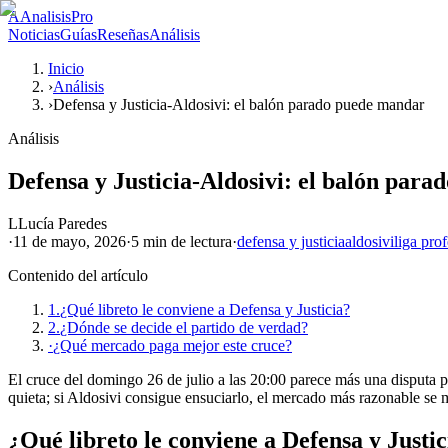
A
AnalisisPro
Noticias
Guías
Reseñas
Análisis
Inicio
›
Análisis
›
Defensa y Justicia-Aldosivi: el balón parado puede mandar
Análisis
Defensa y Justicia-Aldosivi: el balón par
L
Lucía Paredes
·
11 de mayo, 2026
·
5 min
de lectura
·
defensa y justicia
aldosivi
liga pro
Contenido del artículo
1.
¿Qué libreto le conviene a Defensa y Justicia?
2.
¿Dónde se decide el partido de verdad?
·
¿Qué mercado paga mejor este cruce?
El cruce del domingo 26 de julio a las 20:00 parece más una disputa po
quieta; si Aldosivi consigue ensuciarlo, el mercado más razonable se
¿Qué libreto le conviene a Defensa y Justic