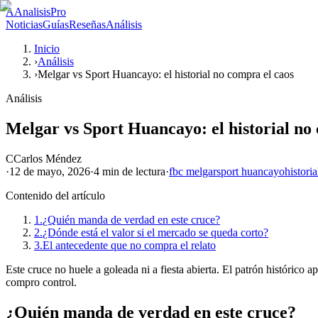
A
AnalisisPro
Noticias
Guías
Reseñas
Análisis
Inicio
›
Análisis
›
Melgar vs Sport Huancayo: el historial no compra el caos
Análisis
Melgar vs Sport Huancayo: el historial no
C
Carlos Méndez
·
12 de mayo, 2026
·
4 min
de lectura
·
fbc melgar
sport huancayo
historia
Contenido del artículo
1.
¿Quién manda de verdad en este cruce?
2.
¿Dónde está el valor si el mercado se queda corto?
3.
El antecedente que no compra el relato
Este cruce no huele a goleada ni a fiesta abierta. El patrón histórico
compro control.
¿Quién manda de verdad en este cruce?