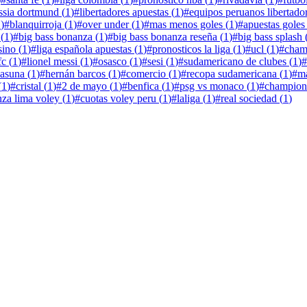
ssia dortmund
(
1
)
#
libertadores apuestas
(
1
)
#
equipos peruanos libertado
1
)
#
blanquirroja
(
1
)
#
over under
(
1
)
#
mas menos goles
(
1
)
#
apuestas goles
(
1
)
#
big bass bonanza
(
1
)
#
big bass bonanza reseña
(
1
)
#
big bass splash
sino
(
1
)
#
liga española apuestas
(
1
)
#
pronosticos la liga
(
1
)
#
ucl
(
1
)
#
cham
fc
(
1
)
#
lionel messi
(
1
)
#
osasco
(
1
)
#
sesi
(
1
)
#
sudamericano de clubes
(
1
)
#
sasuna
(
1
)
#
hernán barcos
(
1
)
#
comercio
(
1
)
#
recopa sudamericana
(
1
)
#
ma
(
1
)
#
cristal
(
1
)
#
2 de mayo
(
1
)
#
benfica
(
1
)
#
psg vs monaco
(
1
)
#
champion
nza lima voley
(
1
)
#
cuotas voley peru
(
1
)
#
laliga
(
1
)
#
real sociedad
(
1
)