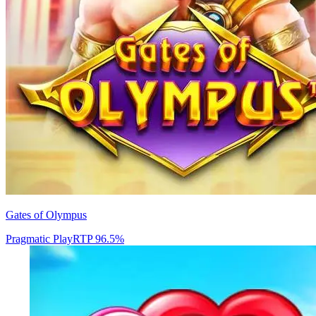
Gates of Olympus
Pragmatic Play
RTP
96.5
%