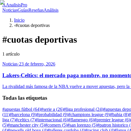
A
AnalisisPro
Noticias
Guías
Reseñas
Análisis
Inicio
›
#cuotas deportivas
#
cuotas deportivas
1
artículo
Noticias
·
23 de febrero, 2026
Lakers-Celtics: el mercado paga nombre, no moment
La rivalidad más famosa de la NBA vuelve a mover apuestas, pero la cu
Todas las etiquetas
#
apuestas fútbol
(
64
)
#
serie a
(
26
)
#
liga profesional
(
24
)
#
apuestas depo
(
11
)
#
barcelona
(
9
)
#
probabilidad
(
9
)
#
champions league
(
9
)
#
bahia
(
8
)
#
liga
(
7
)
#
celtics
(
7
)
#
internacional
(
6
)
#
flamengo
(
6
)
#
premier league
(
6
)
(
5
)
#
manchester city
(
5
)
#
corners
(
5
)
#
san lorenzo
(
5
)
#
patron historico
(
(
4
)
#
newells old boys
(
4
)
#
talleres cordoba
(
4
)
#
racing club
(
4
)
#
lanus
(