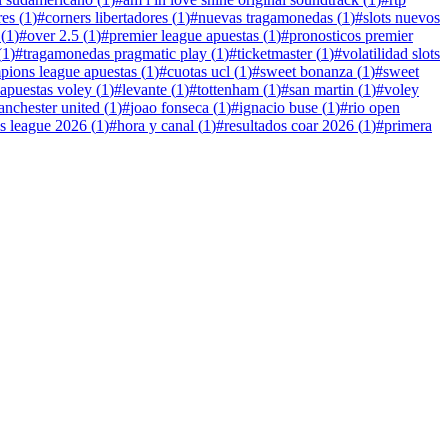
res
(
1
)
#
corners libertadores
(
1
)
#
nuevas tragamonedas
(
1
)
#
slots nuevos
(
1
)
#
over 2.5
(
1
)
#
premier league apuestas
(
1
)
#
pronosticos premier
(
1
)
#
tragamonedas pragmatic play
(
1
)
#
ticketmaster
(
1
)
#
volatilidad slots
pions league apuestas
(
1
)
#
cuotas ucl
(
1
)
#
sweet bonanza
(
1
)
#
sweet
apuestas voley
(
1
)
#
levante
(
1
)
#
tottenham
(
1
)
#
san martin
(
1
)
#
voley
nchester united
(
1
)
#
joao fonseca
(
1
)
#
ignacio buse
(
1
)
#
rio open
s league 2026
(
1
)
#
hora y canal
(
1
)
#
resultados coar 2026
(
1
)
#
primera