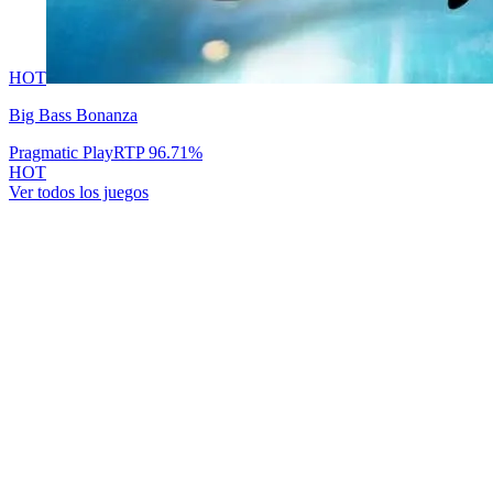
HOT
Big Bass Bonanza
Pragmatic Play
RTP
96.71
%
HOT
Ver todos los juegos