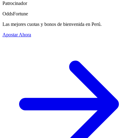
Patrocinador
OddsFortune
Las mejores cuotas y bonos de bienvenida en Perú.
Apostar Ahora