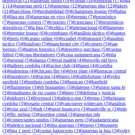
deportivas
(
21
)
#
apuestas futbol
(
19
)
#
cuotas
(
18
)
#
historial
(
17
)
#
liga
1
(
14
)
#
apuestas perú
(
13
)
#
apuestas
(
12
)
#
apuestas nba
(
12
)
#
lakers
(
11
)
#
barcelona
(
9
)
#
probabilidad
(
9
)
#
champions league
(
9
)
#
bahia
(
8
)
#
liga mx
(
8
)
#
apuestas en vivo
(
8
)
#
gremio
(
7
)
#
pronóstico
(
7
)
#
apuestas corners
(
7
)
#
cruzeiro
(
7
)
#
cienciano
(
7
)
#
pronósticos
deportivos
(
7
)
#
la liga
(
7
)
#
celtics
(
7
)
#
internacional
(
6
)
#
flamengo
(
6
)
#
premier league
(
6
)
#
corinthians
(
6
)
#
análisis táctico
(
6
)
#
santos
(
6
)
#
peru
(
6
)
#
casino online
(
6
)
#
ecuabet
(
6
)
#
mirassol
(
5
)
#
analisis
tactico
(
5
)
#
botafogo
(
5
)
#
manchester city
(
5
)
#
corners
(
5
)
#
san
lorenzo
(
5
)
#
patron historico
(
5
)
#
deportivo garcilaso
(
5
)
#
cuotas
fútbol
(
5
)
#
copa libertadores
(
5
)
#
copa sudamericana
(
5
)
#
nba
(
5
)
#
arsenal
(
5
)
#
alianza
(
5
)
#
real madrid
(
4
)
#
newells old boys
(
4
)
#
talleres cordoba
(
4
)
#
racing club
(
4
)
#
lanus
(
4
)
#
coritiba
(
4
)
#
palmeiras
(
4
)
#
chicago fire
(
4
)
#
river plate
(
4
)
#
barracas central
(
4
)
#
monterrey
(
4
)
#
racing
(
4
)
#
tigres
(
4
)
#
oddsfortune
(
4
)
#
velez
sarsfield
(
3
)
#
instituto cordoba
(
3
)
#
huracan
(
3
)
#
banfield
(
3
)
#
fluminense
(
3
)
#
rb bragantino
(
3
)
#
platense
(
3
)
#
union santa fe
(
3
)
#
estudiantes de rio cuarto
(
3
)
#
tigre
(
3
)
#
defensa y justicia
(
3
)
#
aldosivi
(
3
)
#
liverpool
(
3
)
#
atletico-mg
(
3
)
#
remo
(
3
)
#
belgrano
cordoba
(
3
)
#
rosario central
(
3
)
#
vancouver whitecaps
(
3
)
#
análisis
(
3
)
#
cruz azul
(
3
)
#
adt
(
3
)
#
sport huancayo
(
3
)
#
nashville sc
(
3
)
#
mls
(
3
)
#
fbc melgar
(
3
)
#
sporting cristal
(
3
)
#
apuestas mls
(
3
)
#
comerciantes unidos
(
3
)
#
apuestas peru
(
3
)
#
sudamericana
(
3
)
#
atletico nacional
(
3
)
#
nba apuestas
(
3
)
#
mujer
(
3
)
#
nuggets
(
3
)
#
liga 1 perú
(
3
)
#
cuotas baloncesto
(
3
)
#
apuestas la liga
(
3
)
#
voley