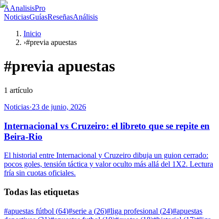
A
AnalisisPro
Noticias
Guías
Reseñas
Análisis
Inicio
›
#previa apuestas
#
previa apuestas
1
artículo
Noticias
·
23 de junio, 2026
Internacional vs Cruzeiro: el libreto que se repite en
Beira-Rio
El historial entre Internacional y Cruzeiro dibuja un guion cerrado:
pocos goles, tensión táctica y valor oculto más allá del 1X2. Lectura
fría sin cuotas oficiales.
Todas las etiquetas
#
apuestas fútbol
(
64
)
#
serie a
(
26
)
#
liga profesional
(
24
)
#
apuestas