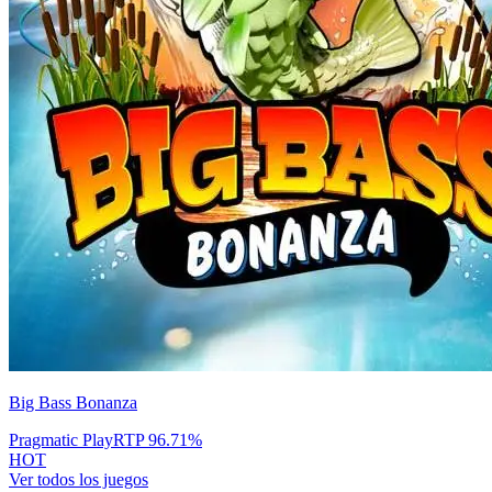
Big Bass Bonanza
Pragmatic Play
RTP
96.71
%
HOT
Ver todos los juegos