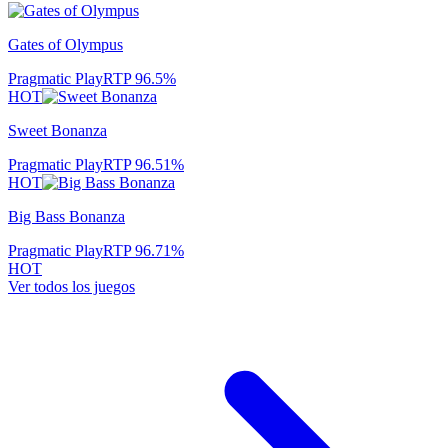
Gates of Olympus
Pragmatic Play
RTP
96.5
%
HOT
Sweet Bonanza
Pragmatic Play
RTP
96.51
%
HOT
Big Bass Bonanza
Pragmatic Play
RTP
96.71
%
HOT
Ver todos los juegos