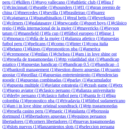
peru
(
1
)
#
killers
(
1
)
#
rayo vallecano
(
1
)
#
athletic club
(
1
)
#
liga f
(
1
)
#
cincinnati
(
1
)
#
seattle
(
1
)
#
sounders
(
1
)
#
f1
(
1
)
#
gran premio de
china
(
1
)
#
mercedes
(
1
)
#
sevilla
(
1
)
#
brasileirao
(
1
)
#
juarez
(
1
)
#
cajamarca
(
1
)
#
panathinaikos
(
1
)
#
real betis
(
1
)
#
leverkusen
(
1
)
#
córners
(
1
)
#
galatasaray
(
1
)
#
newcastle
(
1
)
#
sport boys
(
1
)
#
clásico
regio
(
1
)
#
día internacional de la mujer
(
1
)
#
mavericks
(
1
)
#
jayson
tatum
(
1
)
#
mansfield
(
1
)
#
fa cup
(
1
)
#
fútbol europeo
(
1
)
#
ligue 1
(
1
)
#
monaco
(
1
)
#
día de la mujer
(
1
)
#
alianza atletico
(
1
)
#
apuestas
futbol peru
(
1
)
#
pelicans
(
1
)
#
como
(
1
)
#
inter
(
1
)
#
copa italia
(
1
)
#
betano
(
1
)
#
kings
(
1
)
#
pronosticos nba
(
1
)
#
america
(
1
)
#
cremonese
(
1
)
#
milan
(
1
)
#
chelsea
(
1
)
#
am i in love shine ost
(
1
)
#
reseña de tragamonedas
(
1
)
#
rtp volatilidad slot
(
1
)
#
handicap
asiatico
(
1
)
#
apuestas handicap
(
1
)
#
handicap 0.5
(
1
)
#
handicap -1
(
1
)
#
bankroll management
(
1
)
#
gestion dinero apuestas
(
1
)
#
cuanto
apostar
(
1
)
#
gorillaz
(
1
)
#
apuestas entretenimiento
(
1
)
#
tendencias
google
(
1
)
#
apuestas combinadas
(
1
)
#
parlay
(
1
)
#
acumulador
(
1
)
#
apuesta multiple
(
1
)
#
aviator estrategia
(
1
)
#
crash game
(
1
)
#
jetx
(
1
)
#
juego aviator
(
1
)
#
clasico peruano
(
1
)
#
alianza universitario
(
1
)
#
derby peruano
(
1
)
#
clasico futbol peru
(
1
)
#
santa fe
(
1
)
#
liga
colombia
(
1
)
#
pronostico nba
(
1
)
#
rivadavia
(
1
)
#
fútbol sudamericano
(
1
)
#
am i in love shine original soundtrack
(
1
)
#
rtp tragamonedas
(
1
)
#
reseña casino peru
(
1
)
#
magic
(
1
)
#
atalanta
(
1
)
#
borussia
dortmund
(
1
)
#
libertadores apuestas
(
1
)
#
equipos peruanos
libertadores
(
1
)
#
corners libertadores
(
1
)
#
nuevas tragamonedas
(
1
)
#
slots nuevos
(
1
)
#
lanzamientos slots
(
1
)
#
seleccion peruana