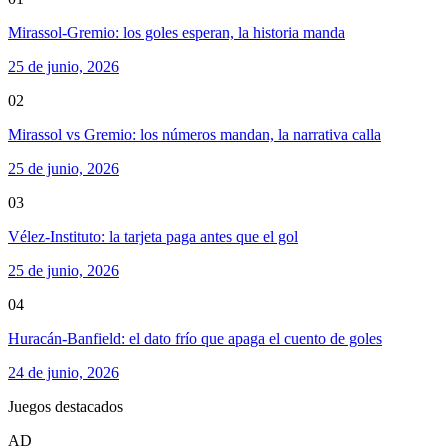
Mirassol-Gremio: los goles esperan, la historia manda
25 de junio, 2026
02
Mirassol vs Gremio: los números mandan, la narrativa calla
25 de junio, 2026
03
Vélez-Instituto: la tarjeta paga antes que el gol
25 de junio, 2026
04
Huracán-Banfield: el dato frío que apaga el cuento de goles
24 de junio, 2026
Juegos destacados
AD