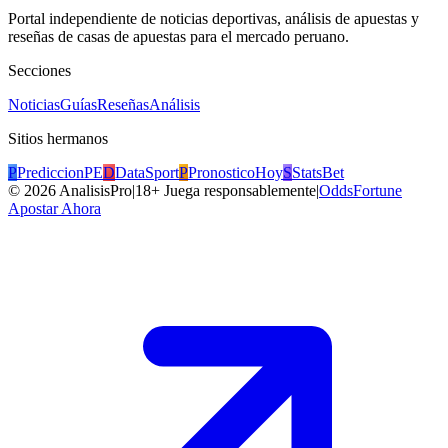
Portal independiente de noticias deportivas, análisis de apuestas y
reseñas de casas de apuestas para el mercado peruano.
Secciones
Noticias
Guías
Reseñas
Análisis
Sitios hermanos
P
PrediccionPE
D
DataSport
P
PronosticoHoy
S
StatsBet
©
2026
AnalisisPro
|
18+ Juega responsablemente
|
OddsFortune
Apostar Ahora