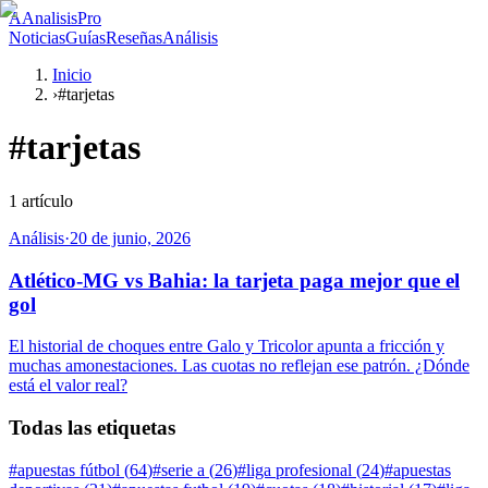
A
AnalisisPro
Noticias
Guías
Reseñas
Análisis
Inicio
›
#tarjetas
#
tarjetas
1
artículo
Análisis
·
20 de junio, 2026
Atlético-MG vs Bahia: la tarjeta paga mejor que el
gol
El historial de choques entre Galo y Tricolor apunta a fricción y
muchas amonestaciones. Las cuotas no reflejan ese patrón. ¿Dónde
está el valor real?
Todas las etiquetas
#
apuestas fútbol
(
64
)
#
serie a
(
26
)
#
liga profesional
(
24
)
#
apuestas