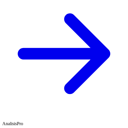
AnalisisPro