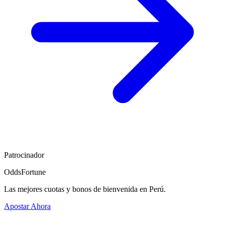
Patrocinador
OddsFortune
Las mejores cuotas y bonos de bienvenida en Perú.
Apostar Ahora