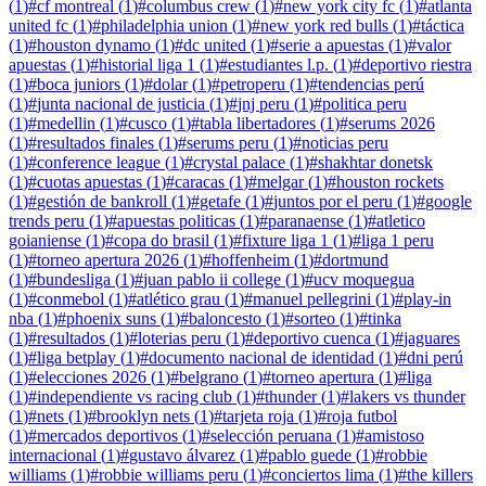
(
1
)
#
cf montreal
(
1
)
#
columbus crew
(
1
)
#
new york city fc
(
1
)
#
atlanta
united fc
(
1
)
#
philadelphia union
(
1
)
#
new york red bulls
(
1
)
#
táctica
(
1
)
#
houston dynamo
(
1
)
#
dc united
(
1
)
#
serie a apuestas
(
1
)
#
valor
apuestas
(
1
)
#
historial liga 1
(
1
)
#
estudiantes l.p.
(
1
)
#
deportivo riestra
(
1
)
#
boca juniors
(
1
)
#
dolar
(
1
)
#
petroperu
(
1
)
#
tendencias perú
(
1
)
#
junta nacional de justicia
(
1
)
#
jnj peru
(
1
)
#
politica peru
(
1
)
#
medellin
(
1
)
#
cusco
(
1
)
#
tabla libertadores
(
1
)
#
serums 2026
(
1
)
#
resultados finales
(
1
)
#
serums peru
(
1
)
#
noticias peru
(
1
)
#
conference league
(
1
)
#
crystal palace
(
1
)
#
shakhtar donetsk
(
1
)
#
cuotas apuestas
(
1
)
#
caracas
(
1
)
#
melgar
(
1
)
#
houston rockets
(
1
)
#
gestión de bankroll
(
1
)
#
getafe
(
1
)
#
juntos por el peru
(
1
)
#
google
trends peru
(
1
)
#
apuestas politicas
(
1
)
#
paranaense
(
1
)
#
atletico
goianiense
(
1
)
#
copa do brasil
(
1
)
#
fixture liga 1
(
1
)
#
liga 1 peru
(
1
)
#
torneo apertura 2026
(
1
)
#
hoffenheim
(
1
)
#
dortmund
(
1
)
#
bundesliga
(
1
)
#
juan pablo ii college
(
1
)
#
ucv moquegua
(
1
)
#
conmebol
(
1
)
#
atlético grau
(
1
)
#
manuel pellegrini
(
1
)
#
play-in
nba
(
1
)
#
phoenix suns
(
1
)
#
baloncesto
(
1
)
#
sorteo
(
1
)
#
tinka
(
1
)
#
resultados
(
1
)
#
loterias peru
(
1
)
#
deportivo cuenca
(
1
)
#
jaguares
(
1
)
#
liga betplay
(
1
)
#
documento nacional de identidad
(
1
)
#
dni perú
(
1
)
#
elecciones 2026
(
1
)
#
belgrano
(
1
)
#
torneo apertura
(
1
)
#
liga
(
1
)
#
independiente vs racing club
(
1
)
#
thunder
(
1
)
#
lakers vs thunder
(
1
)
#
nets
(
1
)
#
brooklyn nets
(
1
)
#
tarjeta roja
(
1
)
#
roja futbol
(
1
)
#
mercados deportivos
(
1
)
#
selección peruana
(
1
)
#
amistoso
internacional
(
1
)
#
gustavo álvarez
(
1
)
#
pablo guede
(
1
)
#
robbie
williams
(
1
)
#
robbie williams peru
(
1
)
#
conciertos lima
(
1
)
#
the killers