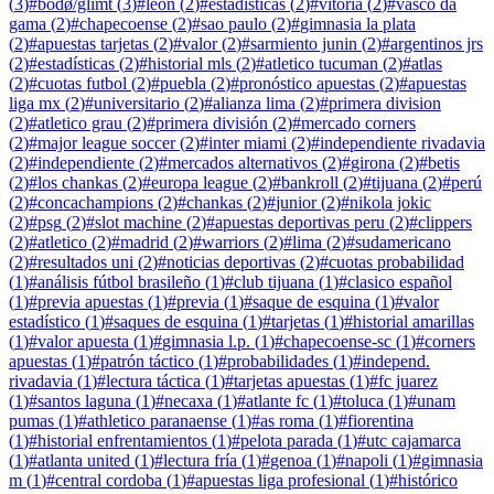
(
3
)
#
bodø/glimt
(
3
)
#
leon
(
2
)
#
estadisticas
(
2
)
#
vitoria
(
2
)
#
vasco da
gama
(
2
)
#
chapecoense
(
2
)
#
sao paulo
(
2
)
#
gimnasia la plata
(
2
)
#
apuestas tarjetas
(
2
)
#
valor
(
2
)
#
sarmiento junin
(
2
)
#
argentinos jrs
(
2
)
#
estadísticas
(
2
)
#
historial mls
(
2
)
#
atletico tucuman
(
2
)
#
atlas
(
2
)
#
cuotas futbol
(
2
)
#
puebla
(
2
)
#
pronóstico apuestas
(
2
)
#
apuestas
liga mx
(
2
)
#
universitario
(
2
)
#
alianza lima
(
2
)
#
primera division
(
2
)
#
atletico grau
(
2
)
#
primera división
(
2
)
#
mercado corners
(
2
)
#
major league soccer
(
2
)
#
inter miami
(
2
)
#
independiente rivadavia
(
2
)
#
independiente
(
2
)
#
mercados alternativos
(
2
)
#
girona
(
2
)
#
betis
(
2
)
#
los chankas
(
2
)
#
europa league
(
2
)
#
bankroll
(
2
)
#
tijuana
(
2
)
#
perú
(
2
)
#
concachampions
(
2
)
#
chankas
(
2
)
#
junior
(
2
)
#
nikola jokic
(
2
)
#
psg
(
2
)
#
slot machine
(
2
)
#
apuestas deportivas peru
(
2
)
#
clippers
(
2
)
#
atletico
(
2
)
#
madrid
(
2
)
#
warriors
(
2
)
#
lima
(
2
)
#
sudamericano
(
2
)
#
resultados uni
(
2
)
#
noticias deportivas
(
2
)
#
cuotas probabilidad
(
1
)
#
análisis fútbol brasileño
(
1
)
#
club tijuana
(
1
)
#
clasico español
(
1
)
#
previa apuestas
(
1
)
#
previa
(
1
)
#
saque de esquina
(
1
)
#
valor
estadístico
(
1
)
#
saques de esquina
(
1
)
#
tarjetas
(
1
)
#
historial amarillas
(
1
)
#
valor apuesta
(
1
)
#
gimnasia l.p.
(
1
)
#
chapecoense-sc
(
1
)
#
corners
apuestas
(
1
)
#
patrón táctico
(
1
)
#
probabilidades
(
1
)
#
independ.
rivadavia
(
1
)
#
lectura táctica
(
1
)
#
tarjetas apuestas
(
1
)
#
fc juarez
(
1
)
#
santos laguna
(
1
)
#
necaxa
(
1
)
#
atlante fc
(
1
)
#
toluca
(
1
)
#
unam
pumas
(
1
)
#
athletico paranaense
(
1
)
#
as roma
(
1
)
#
fiorentina
(
1
)
#
historial enfrentamientos
(
1
)
#
pelota parada
(
1
)
#
utc cajamarca
(
1
)
#
atlanta united
(
1
)
#
lectura fría
(
1
)
#
genoa
(
1
)
#
napoli
(
1
)
#
gimnasia
m
(
1
)
#
central cordoba
(
1
)
#
apuestas liga profesional
(
1
)
#
histórico