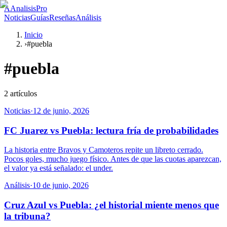
A
AnalisisPro
Noticias
Guías
Reseñas
Análisis
Inicio
›
#puebla
#
puebla
2
artículos
Noticias
·
12 de junio, 2026
FC Juarez vs Puebla: lectura fría de probabilidades
La historia entre Bravos y Camoteros repite un libreto cerrado.
Pocos goles, mucho juego físico. Antes de que las cuotas aparezcan,
el valor ya está señalado: el under.
Análisis
·
10 de junio, 2026
Cruz Azul vs Puebla: ¿el historial miente menos que
la tribuna?