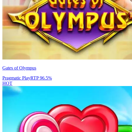
Gates of Olympus
Pragmatic Play
RTP
96.5
%
HOT