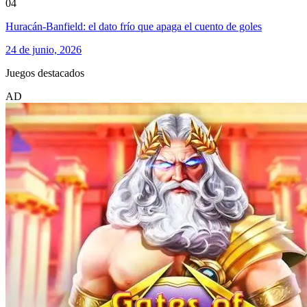
04
Huracán-Banfield: el dato frío que apaga el cuento de goles
24 de junio, 2026
Juegos destacados
AD