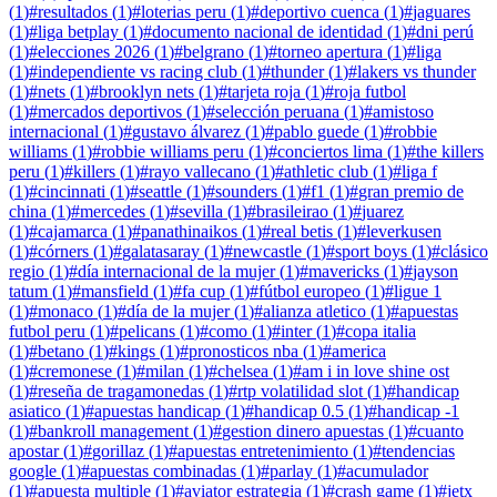
(
1
)
#
resultados
(
1
)
#
loterias peru
(
1
)
#
deportivo cuenca
(
1
)
#
jaguares
(
1
)
#
liga betplay
(
1
)
#
documento nacional de identidad
(
1
)
#
dni perú
(
1
)
#
elecciones 2026
(
1
)
#
belgrano
(
1
)
#
torneo apertura
(
1
)
#
liga
(
1
)
#
independiente vs racing club
(
1
)
#
thunder
(
1
)
#
lakers vs thunder
(
1
)
#
nets
(
1
)
#
brooklyn nets
(
1
)
#
tarjeta roja
(
1
)
#
roja futbol
(
1
)
#
mercados deportivos
(
1
)
#
selección peruana
(
1
)
#
amistoso
internacional
(
1
)
#
gustavo álvarez
(
1
)
#
pablo guede
(
1
)
#
robbie
williams
(
1
)
#
robbie williams peru
(
1
)
#
conciertos lima
(
1
)
#
the killers
peru
(
1
)
#
killers
(
1
)
#
rayo vallecano
(
1
)
#
athletic club
(
1
)
#
liga f
(
1
)
#
cincinnati
(
1
)
#
seattle
(
1
)
#
sounders
(
1
)
#
f1
(
1
)
#
gran premio de
china
(
1
)
#
mercedes
(
1
)
#
sevilla
(
1
)
#
brasileirao
(
1
)
#
juarez
(
1
)
#
cajamarca
(
1
)
#
panathinaikos
(
1
)
#
real betis
(
1
)
#
leverkusen
(
1
)
#
córners
(
1
)
#
galatasaray
(
1
)
#
newcastle
(
1
)
#
sport boys
(
1
)
#
clásico
regio
(
1
)
#
día internacional de la mujer
(
1
)
#
mavericks
(
1
)
#
jayson
tatum
(
1
)
#
mansfield
(
1
)
#
fa cup
(
1
)
#
fútbol europeo
(
1
)
#
ligue 1
(
1
)
#
monaco
(
1
)
#
día de la mujer
(
1
)
#
alianza atletico
(
1
)
#
apuestas
futbol peru
(
1
)
#
pelicans
(
1
)
#
como
(
1
)
#
inter
(
1
)
#
copa italia
(
1
)
#
betano
(
1
)
#
kings
(
1
)
#
pronosticos nba
(
1
)
#
america
(
1
)
#
cremonese
(
1
)
#
milan
(
1
)
#
chelsea
(
1
)
#
am i in love shine ost
(
1
)
#
reseña de tragamonedas
(
1
)
#
rtp volatilidad slot
(
1
)
#
handicap
asiatico
(
1
)
#
apuestas handicap
(
1
)
#
handicap 0.5
(
1
)
#
handicap -1
(
1
)
#
bankroll management
(
1
)
#
gestion dinero apuestas
(
1
)
#
cuanto
apostar
(
1
)
#
gorillaz
(
1
)
#
apuestas entretenimiento
(
1
)
#
tendencias
google
(
1
)
#
apuestas combinadas
(
1
)
#
parlay
(
1
)
#
acumulador
(
1
)
#
apuesta multiple
(
1
)
#
aviator estrategia
(
1
)
#
crash game
(
1
)
#
jetx