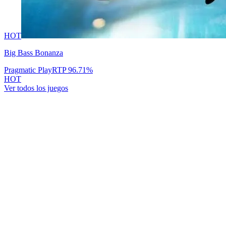
HOT
Big Bass Bonanza
Pragmatic Play
RTP
96.71
%
HOT
Ver todos los juegos