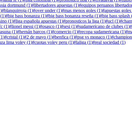
ssia dortmund
(
1
)
#
libertadores apuestas
(
1
)
#
equipos peruanos libertado
1
)
#
blanquirroja
(
1
)
#
over under
(
1
)
#
mas menos goles
(
1
)
#
apuestas goles
(
1
)
#
big bass bonanza
(
1
)
#
big bass bonanza reseña
(
1
)
#
big bass splash
sino
(
1
)
#
liga española apuestas
(
1
)
#
pronosticos la liga
(
1
)
#
ucl
(
1
)
#
cham
fc
(
1
)
#
lionel messi
(
1
)
#
osasco
(
1
)
#
sesi
(
1
)
#
sudamericano de clubes
(
1
)
#
sasuna
(
1
)
#
hernán barcos
(
1
)
#
comercio
(
1
)
#
recopa sudamericana
(
1
)
#
ma
(
1
)
#
cristal
(
1
)
#
2 de mayo
(
1
)
#
benfica
(
1
)
#
psg vs monaco
(
1
)
#
champion
nza lima voley
(
1
)
#
cuotas voley peru
(
1
)
#
laliga
(
1
)
#
real sociedad
(
1
)