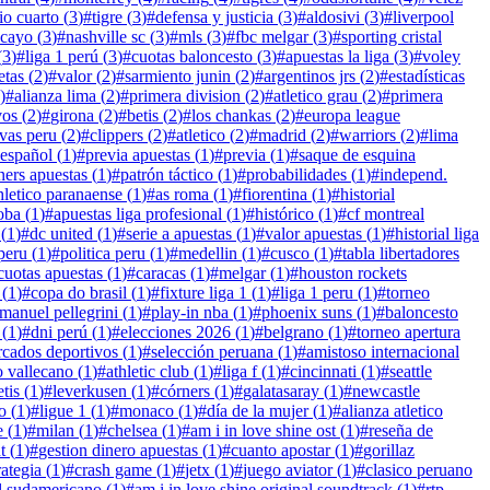
io cuarto
(
3
)
#
tigre
(
3
)
#
defensa y justicia
(
3
)
#
aldosivi
(
3
)
#
liverpool
ncayo
(
3
)
#
nashville sc
(
3
)
#
mls
(
3
)
#
fbc melgar
(
3
)
#
sporting cristal
(
3
)
#
liga 1 perú
(
3
)
#
cuotas baloncesto
(
3
)
#
apuestas la liga
(
3
)
#
voley
etas
(
2
)
#
valor
(
2
)
#
sarmiento junin
(
2
)
#
argentinos jrs
(
2
)
#
estadísticas
)
#
alianza lima
(
2
)
#
primera division
(
2
)
#
atletico grau
(
2
)
#
primera
vos
(
2
)
#
girona
(
2
)
#
betis
(
2
)
#
los chankas
(
2
)
#
europa league
ivas peru
(
2
)
#
clippers
(
2
)
#
atletico
(
2
)
#
madrid
(
2
)
#
warriors
(
2
)
#
lima
 español
(
1
)
#
previa apuestas
(
1
)
#
previa
(
1
)
#
saque de esquina
ners apuestas
(
1
)
#
patrón táctico
(
1
)
#
probabilidades
(
1
)
#
independ.
hletico paranaense
(
1
)
#
as roma
(
1
)
#
fiorentina
(
1
)
#
historial
oba
(
1
)
#
apuestas liga profesional
(
1
)
#
histórico
(
1
)
#
cf montreal
(
1
)
#
dc united
(
1
)
#
serie a apuestas
(
1
)
#
valor apuestas
(
1
)
#
historial liga
 peru
(
1
)
#
politica peru
(
1
)
#
medellin
(
1
)
#
cusco
(
1
)
#
tabla libertadores
cuotas apuestas
(
1
)
#
caracas
(
1
)
#
melgar
(
1
)
#
houston rockets
(
1
)
#
copa do brasil
(
1
)
#
fixture liga 1
(
1
)
#
liga 1 peru
(
1
)
#
torneo
manuel pellegrini
(
1
)
#
play-in nba
(
1
)
#
phoenix suns
(
1
)
#
baloncesto
(
1
)
#
dni perú
(
1
)
#
elecciones 2026
(
1
)
#
belgrano
(
1
)
#
torneo apertura
cados deportivos
(
1
)
#
selección peruana
(
1
)
#
amistoso internacional
o vallecano
(
1
)
#
athletic club
(
1
)
#
liga f
(
1
)
#
cincinnati
(
1
)
#
seattle
etis
(
1
)
#
leverkusen
(
1
)
#
córners
(
1
)
#
galatasaray
(
1
)
#
newcastle
o
(
1
)
#
ligue 1
(
1
)
#
monaco
(
1
)
#
día de la mujer
(
1
)
#
alianza atletico
e
(
1
)
#
milan
(
1
)
#
chelsea
(
1
)
#
am i in love shine ost
(
1
)
#
reseña de
t
(
1
)
#
gestion dinero apuestas
(
1
)
#
cuanto apostar
(
1
)
#
gorillaz
rategia
(
1
)
#
crash game
(
1
)
#
jetx
(
1
)
#
juego aviator
(
1
)
#
clasico peruano
l sudamericano
(
1
)
#
am i in love shine original soundtrack
(
1
)
#
rtp