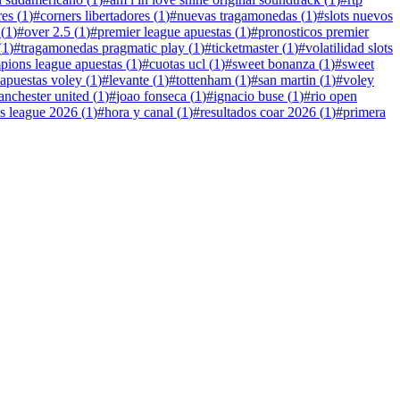
res
(
1
)
#
corners libertadores
(
1
)
#
nuevas tragamonedas
(
1
)
#
slots nuevos
(
1
)
#
over 2.5
(
1
)
#
premier league apuestas
(
1
)
#
pronosticos premier
(
1
)
#
tragamonedas pragmatic play
(
1
)
#
ticketmaster
(
1
)
#
volatilidad slots
pions league apuestas
(
1
)
#
cuotas ucl
(
1
)
#
sweet bonanza
(
1
)
#
sweet
apuestas voley
(
1
)
#
levante
(
1
)
#
tottenham
(
1
)
#
san martin
(
1
)
#
voley
nchester united
(
1
)
#
joao fonseca
(
1
)
#
ignacio buse
(
1
)
#
rio open
s league 2026
(
1
)
#
hora y canal
(
1
)
#
resultados coar 2026
(
1
)
#
primera