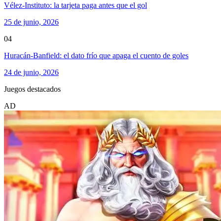
Vélez-Instituto: la tarjeta paga antes que el gol
25 de junio, 2026
04
Huracán-Banfield: el dato frío que apaga el cuento de goles
24 de junio, 2026
Juegos destacados
AD