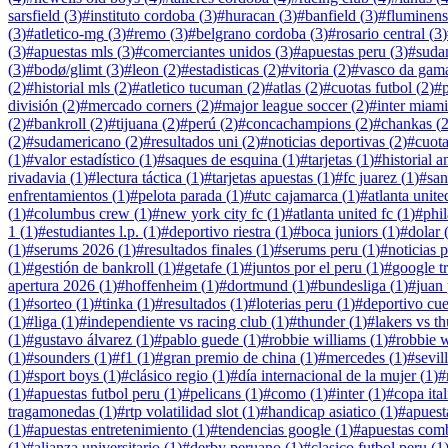
sarsfield
(
3
)
#
instituto cordoba
(
3
)
#
huracan
(
3
)
#
banfield
(
3
)
#
fluminen
(
3
)
#
atletico-mg
(
3
)
#
remo
(
3
)
#
belgrano cordoba
(
3
)
#
rosario central
(
3
)
(
3
)
#
apuestas mls
(
3
)
#
comerciantes unidos
(
3
)
#
apuestas peru
(
3
)
#
suda
(
3
)
#
bodø/glimt
(
3
)
#
leon
(
2
)
#
estadisticas
(
2
)
#
vitoria
(
2
)
#
vasco da gam
(
2
)
#
historial mls
(
2
)
#
atletico tucuman
(
2
)
#
atlas
(
2
)
#
cuotas futbol
(
2
)
#
división
(
2
)
#
mercado corners
(
2
)
#
major league soccer
(
2
)
#
inter miami
(
2
)
#
bankroll
(
2
)
#
tijuana
(
2
)
#
perú
(
2
)
#
concachampions
(
2
)
#
chankas
(
(
2
)
#
sudamericano
(
2
)
#
resultados uni
(
2
)
#
noticias deportivas
(
2
)
#
cuota
(
1
)
#
valor estadístico
(
1
)
#
saques de esquina
(
1
)
#
tarjetas
(
1
)
#
historial a
rivadavia
(
1
)
#
lectura táctica
(
1
)
#
tarjetas apuestas
(
1
)
#
fc juarez
(
1
)
#
san
enfrentamientos
(
1
)
#
pelota parada
(
1
)
#
utc cajamarca
(
1
)
#
atlanta unite
(
1
)
#
columbus crew
(
1
)
#
new york city fc
(
1
)
#
atlanta united fc
(
1
)
#
phi
1
(
1
)
#
estudiantes l.p.
(
1
)
#
deportivo riestra
(
1
)
#
boca juniors
(
1
)
#
dolar
(
1
)
#
serums 2026
(
1
)
#
resultados finales
(
1
)
#
serums peru
(
1
)
#
noticias 
(
1
)
#
gestión de bankroll
(
1
)
#
getafe
(
1
)
#
juntos por el peru
(
1
)
#
google t
apertura 2026
(
1
)
#
hoffenheim
(
1
)
#
dortmund
(
1
)
#
bundesliga
(
1
)
#
juan 
(
1
)
#
sorteo
(
1
)
#
tinka
(
1
)
#
resultados
(
1
)
#
loterias peru
(
1
)
#
deportivo cu
(
1
)
#
liga
(
1
)
#
independiente vs racing club
(
1
)
#
thunder
(
1
)
#
lakers vs t
(
1
)
#
gustavo álvarez
(
1
)
#
pablo guede
(
1
)
#
robbie williams
(
1
)
#
robbie w
(
1
)
#
sounders
(
1
)
#
f1
(
1
)
#
gran premio de china
(
1
)
#
mercedes
(
1
)
#
sevil
(
1
)
#
sport boys
(
1
)
#
clásico regio
(
1
)
#
día internacional de la mujer
(
1
)
#
(
1
)
#
apuestas futbol peru
(
1
)
#
pelicans
(
1
)
#
como
(
1
)
#
inter
(
1
)
#
copa ital
tragamonedas
(
1
)
#
rtp volatilidad slot
(
1
)
#
handicap asiatico
(
1
)
#
apuest
(
1
)
#
apuestas entretenimiento
(
1
)
#
tendencias google
(
1
)
#
apuestas com
(
1
)
#
alianza universitario
(
1
)
#
derby peruano
(
1
)
#
clasico futbol peru
(
1