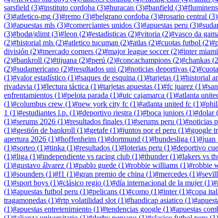
sarsfield
(
3
)
#
instituto cordoba
(
3
)
#
huracan
(
3
)
#
banfield
(
3
)
#
fluminen
(
3
)
#
atletico-mg
(
3
)
#
remo
(
3
)
#
belgrano cordoba
(
3
)
#
rosario central
(
3
)
(
3
)
#
apuestas mls
(
3
)
#
comerciantes unidos
(
3
)
#
apuestas peru
(
3
)
#
suda
(
3
)
#
bodø/glimt
(
3
)
#
leon
(
2
)
#
estadisticas
(
2
)
#
vitoria
(
2
)
#
vasco da gam
(
2
)
#
historial mls
(
2
)
#
atletico tucuman
(
2
)
#
atlas
(
2
)
#
cuotas futbol
(
2
)
#
división
(
2
)
#
mercado corners
(
2
)
#
major league soccer
(
2
)
#
inter miami
(
2
)
#
bankroll
(
2
)
#
tijuana
(
2
)
#
perú
(
2
)
#
concachampions
(
2
)
#
chankas
(
(
2
)
#
sudamericano
(
2
)
#
resultados uni
(
2
)
#
noticias deportivas
(
2
)
#
cuota
(
1
)
#
valor estadístico
(
1
)
#
saques de esquina
(
1
)
#
tarjetas
(
1
)
#
historial a
rivadavia
(
1
)
#
lectura táctica
(
1
)
#
tarjetas apuestas
(
1
)
#
fc juarez
(
1
)
#
san
enfrentamientos
(
1
)
#
pelota parada
(
1
)
#
utc cajamarca
(
1
)
#
atlanta unite
(
1
)
#
columbus crew
(
1
)
#
new york city fc
(
1
)
#
atlanta united fc
(
1
)
#
phi
1
(
1
)
#
estudiantes l.p.
(
1
)
#
deportivo riestra
(
1
)
#
boca juniors
(
1
)
#
dolar
(
1
)
#
serums 2026
(
1
)
#
resultados finales
(
1
)
#
serums peru
(
1
)
#
noticias 
(
1
)
#
gestión de bankroll
(
1
)
#
getafe
(
1
)
#
juntos por el peru
(
1
)
#
google t
apertura 2026
(
1
)
#
hoffenheim
(
1
)
#
dortmund
(
1
)
#
bundesliga
(
1
)
#
juan 
(
1
)
#
sorteo
(
1
)
#
tinka
(
1
)
#
resultados
(
1
)
#
loterias peru
(
1
)
#
deportivo cu
(
1
)
#
liga
(
1
)
#
independiente vs racing club
(
1
)
#
thunder
(
1
)
#
lakers vs t
(
1
)
#
gustavo álvarez
(
1
)
#
pablo guede
(
1
)
#
robbie williams
(
1
)
#
robbie w
(
1
)
#
sounders
(
1
)
#
f1
(
1
)
#
gran premio de china
(
1
)
#
mercedes
(
1
)
#
sevil
(
1
)
#
sport boys
(
1
)
#
clásico regio
(
1
)
#
día internacional de la mujer
(
1
)
#
(
1
)
#
apuestas futbol peru
(
1
)
#
pelicans
(
1
)
#
como
(
1
)
#
inter
(
1
)
#
copa ital
tragamonedas
(
1
)
#
rtp volatilidad slot
(
1
)
#
handicap asiatico
(
1
)
#
apuest
(
1
)
#
apuestas entretenimiento
(
1
)
#
tendencias google
(
1
)
#
apuestas com
(
1
)
#
alianza universitario
(
1
)
#
derby peruano
(
1
)
#
clasico futbol peru
(
1