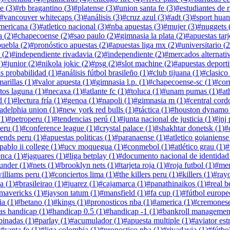
se
(
3
)
#
rb bragantino
(
3
)
#
platense
(
3
)
#
union santa fe
(
3
)
#
estudiantes de r
#
vancouver whitecaps
(
3
)
#
análisis
(
3
)
#
cruz azul
(
3
)
#
adt
(
3
)
#
sport hua
mericana
(
3
)
#
atletico nacional
(
3
)
#
nba apuestas
(
3
)
#
mujer
(
3
)
#
nuggets
a
(
2
)
#
chapecoense
(
2
)
#
sao paulo
(
2
)
#
gimnasia la plata
(
2
)
#
apuestas tarj
puebla
(
2
)
#
pronóstico apuestas
(
2
)
#
apuestas liga mx
(
2
)
#
universitario
(
2
(
2
)
#
independiente rivadavia
(
2
)
#
independiente
(
2
)
#
mercados alternati
2
)
#
junior
(
2
)
#
nikola jokic
(
2
)
#
psg
(
2
)
#
slot machine
(
2
)
#
apuestas deport
s probabilidad
(
1
)
#
análisis fútbol brasileño
(
1
)
#
club tijuana
(
1
)
#
clasico
marillas
(
1
)
#
valor apuesta
(
1
)
#
gimnasia l.p.
(
1
)
#
chapecoense-sc
(
1
)
#
cor
tos laguna
(
1
)
#
necaxa
(
1
)
#
atlante fc
(
1
)
#
toluca
(
1
)
#
unam pumas
(
1
)
#
at
d
(
1
)
#
lectura fría
(
1
)
#
genoa
(
1
)
#
napoli
(
1
)
#
gimnasia m
(
1
)
#
central cord
ladelphia union
(
1
)
#
new york red bulls
(
1
)
#
táctica
(
1
)
#
houston dynamo
(
1
)
#
petroperu
(
1
)
#
tendencias perú
(
1
)
#
junta nacional de justicia
(
1
)
#
jnj
peru
(
1
)
#
conference league
(
1
)
#
crystal palace
(
1
)
#
shakhtar donetsk
(
1
)
#
rends peru
(
1
)
#
apuestas politicas
(
1
)
#
paranaense
(
1
)
#
atletico goianiense
pablo ii college
(
1
)
#
ucv moquegua
(
1
)
#
conmebol
(
1
)
#
atlético grau
(
1
)
#
enca
(
1
)
#
jaguares
(
1
)
#
liga betplay
(
1
)
#
documento nacional de identidad
hunder
(
1
)
#
nets
(
1
)
#
brooklyn nets
(
1
)
#
tarjeta roja
(
1
)
#
roja futbol
(
1
)
#
mer
illiams peru
(
1
)
#
conciertos lima
(
1
)
#
the killers peru
(
1
)
#
killers
(
1
)
#
ray
la
(
1
)
#
brasileirao
(
1
)
#
juarez
(
1
)
#
cajamarca
(
1
)
#
panathinaikos
(
1
)
#
real b
mavericks
(
1
)
#
jayson tatum
(
1
)
#
mansfield
(
1
)
#
fa cup
(
1
)
#
fútbol europe
ia
(
1
)
#
betano
(
1
)
#
kings
(
1
)
#
pronosticos nba
(
1
)
#
america
(
1
)
#
cremones
as handicap
(
1
)
#
handicap 0.5
(
1
)
#
handicap -1
(
1
)
#
bankroll managemen
binadas
(
1
)
#
parlay
(
1
)
#
acumulador
(
1
)
#
apuesta multiple
(
1
)
#
aviator est
)
#
santa fe
(
1
)
#
liga colombia
(
1
)
#
pronostico nba
(
1
)
#
rivadavia
(
1
)
#
fútbo