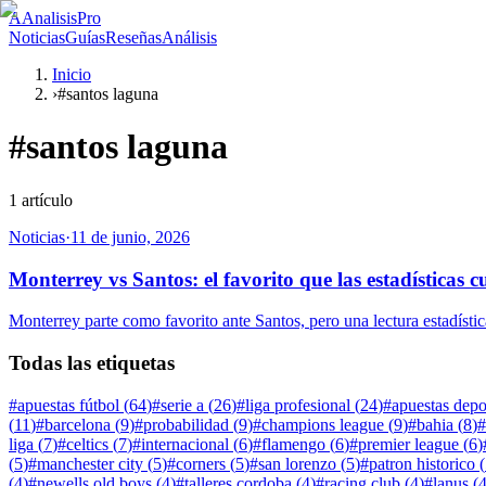
A
AnalisisPro
Noticias
Guías
Reseñas
Análisis
Inicio
›
#santos laguna
#
santos laguna
1
artículo
Noticias
·
11 de junio, 2026
Monterrey vs Santos: el favorito que las estadísticas c
Monterrey parte como favorito ante Santos, pero una lectura estadística 
Todas las etiquetas
#
apuestas fútbol
(
64
)
#
serie a
(
26
)
#
liga profesional
(
24
)
#
apuestas depo
(
11
)
#
barcelona
(
9
)
#
probabilidad
(
9
)
#
champions league
(
9
)
#
bahia
(
8
)
#
liga
(
7
)
#
celtics
(
7
)
#
internacional
(
6
)
#
flamengo
(
6
)
#
premier league
(
6
)
(
5
)
#
manchester city
(
5
)
#
corners
(
5
)
#
san lorenzo
(
5
)
#
patron historico
(
(
4
)
#
newells old boys
(
4
)
#
talleres cordoba
(
4
)
#
racing club
(
4
)
#
lanus
(