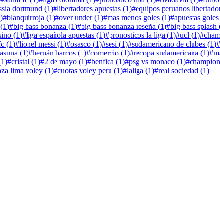
ssia dortmund
(
1
)
#
libertadores apuestas
(
1
)
#
equipos peruanos libertado
1
)
#
blanquirroja
(
1
)
#
over under
(
1
)
#
mas menos goles
(
1
)
#
apuestas goles
(
1
)
#
big bass bonanza
(
1
)
#
big bass bonanza reseña
(
1
)
#
big bass splash
sino
(
1
)
#
liga española apuestas
(
1
)
#
pronosticos la liga
(
1
)
#
ucl
(
1
)
#
cham
fc
(
1
)
#
lionel messi
(
1
)
#
osasco
(
1
)
#
sesi
(
1
)
#
sudamericano de clubes
(
1
)
#
sasuna
(
1
)
#
hernán barcos
(
1
)
#
comercio
(
1
)
#
recopa sudamericana
(
1
)
#
ma
(
1
)
#
cristal
(
1
)
#
2 de mayo
(
1
)
#
benfica
(
1
)
#
psg vs monaco
(
1
)
#
champion
nza lima voley
(
1
)
#
cuotas voley peru
(
1
)
#
laliga
(
1
)
#
real sociedad
(
1
)