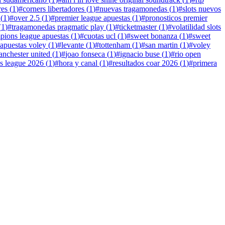
res
(
1
)
#
corners libertadores
(
1
)
#
nuevas tragamonedas
(
1
)
#
slots nuevos
(
1
)
#
over 2.5
(
1
)
#
premier league apuestas
(
1
)
#
pronosticos premier
(
1
)
#
tragamonedas pragmatic play
(
1
)
#
ticketmaster
(
1
)
#
volatilidad slots
pions league apuestas
(
1
)
#
cuotas ucl
(
1
)
#
sweet bonanza
(
1
)
#
sweet
apuestas voley
(
1
)
#
levante
(
1
)
#
tottenham
(
1
)
#
san martin
(
1
)
#
voley
nchester united
(
1
)
#
joao fonseca
(
1
)
#
ignacio buse
(
1
)
#
rio open
s league 2026
(
1
)
#
hora y canal
(
1
)
#
resultados coar 2026
(
1
)
#
primera