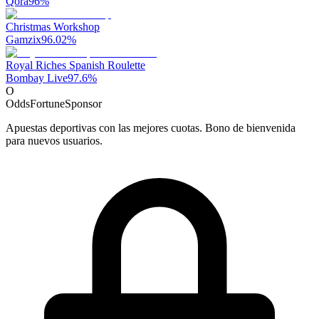
Qora
96
%
Christmas Workshop
Gamzix
96.02
%
Royal Riches Spanish Roulette
Bombay Live
97.6
%
O
OddsFortune
Sponsor
Apuestas deportivas con las mejores cuotas. Bono de bienvenida
para nuevos usuarios.