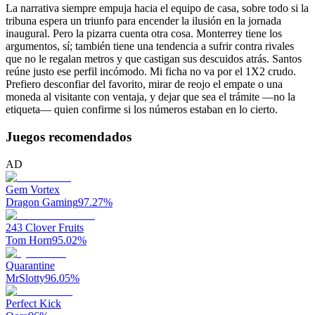
La narrativa siempre empuja hacia el equipo de casa, sobre todo si la
tribuna espera un triunfo para encender la ilusión en la jornada
inaugural. Pero la pizarra cuenta otra cosa. Monterrey tiene los
argumentos, sí; también tiene una tendencia a sufrir contra rivales
que no le regalan metros y que castigan sus descuidos atrás. Santos
reúne justo ese perfil incómodo. Mi ficha no va por el 1X2 crudo.
Prefiero desconfiar del favorito, mirar de reojo el empate o una
moneda al visitante con ventaja, y dejar que sea el trámite —no la
etiqueta— quien confirme si los números estaban en lo cierto.
Juegos recomendados
AD
Gem Vortex
Dragon Gaming
97.27
%
243 Clover Fruits
Tom Horn
95.02
%
Quarantine
MrSlotty
96.05
%
Perfect Kick