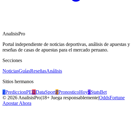
AnalisisPro
Portal independiente de noticias deportivas, análisis de apuestas y
reseñas de casas de apuestas para el mercado peruano.
Secciones
Noticias
Guías
Reseñas
Análisis
Sitios hermanos
P
PrediccionPE
D
DataSport
P
PronosticoHoy
S
StatsBet
©
2026
AnalisisPro
|
18+ Juega responsablemente
|
OddsFortune
Apostar Ahora