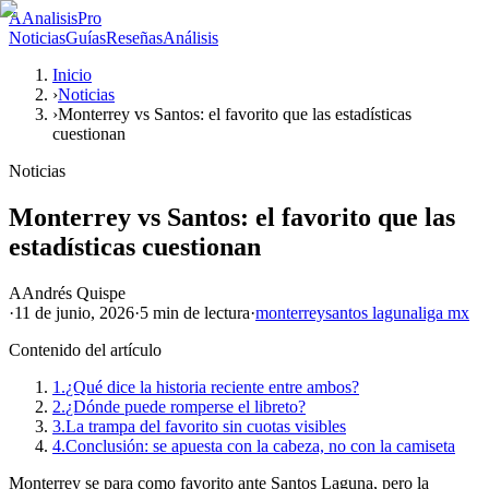
A
AnalisisPro
Noticias
Guías
Reseñas
Análisis
Inicio
›
Noticias
›
Monterrey vs Santos: el favorito que las estadísticas
cuestionan
Noticias
Monterrey vs Santos: el favorito que las
estadísticas cuestionan
A
Andrés Quispe
·
11 de junio, 2026
·
5 min
de lectura
·
monterrey
santos laguna
liga mx
Contenido del artículo
1.
¿Qué dice la historia reciente entre ambos?
2.
¿Dónde puede romperse el libreto?
3.
La trampa del favorito sin cuotas visibles
4.
Conclusión: se apuesta con la cabeza, no con la camiseta
Monterrey se para como favorito ante Santos Laguna, pero la