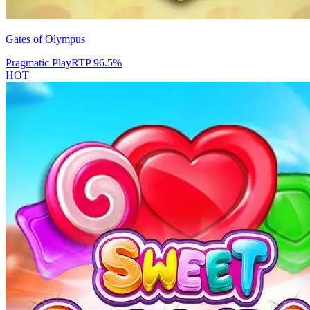
Gates of Olympus
Pragmatic Play
RTP
96.5
%
HOT