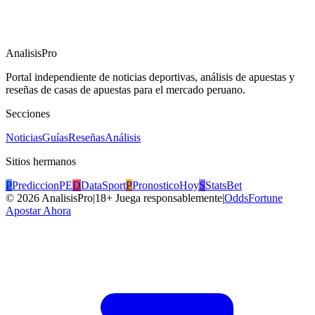
AnalisisPro
Portal independiente de noticias deportivas, análisis de apuestas y
reseñas de casas de apuestas para el mercado peruano.
Secciones
Noticias
Guías
Reseñas
Análisis
Sitios hermanos
P
PrediccionPE
D
DataSport
P
PronosticoHoy
S
StatsBet
©
2026
AnalisisPro
|
18+ Juega responsablemente
|
OddsFortune
Apostar Ahora