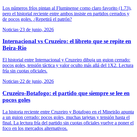
Los números fríos pintan al Fluminense como claro favorito (1.73),
pero el historial reciente entre ambos insiste en partidos cerrados y
de pocos goles. ¿Repetirá el patrón?
Noticias
·
23 de junio, 2026
Internacional vs Cruzeiro: el libreto que se repite en
Beira-Rio
El historial entre Internacional y Cruzeiro dibuja un guion cerrado:
pocos goles, tensión táctica y valor oculto más allá del 1X2. Lectura
fría sin cuotas oficiales.
Noticias
·
22 de junio, 2026
Cruzeiro-Botafogo: el partido que siempre se lee en
pocos goles
La historia reciente entre Cruzeiro y Botafogo en el Mineirão apunta
a un guion cerrado: pocos goles, muchas tarjetas y tensión hasta el
final. La lectura fría del partido sin cuotas oficiales vuelve a poner el
foco en los mercados alternativos.