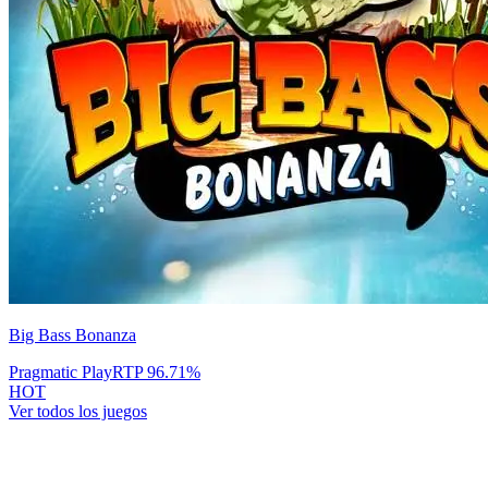
Big Bass Bonanza
Pragmatic Play
RTP
96.71
%
HOT
Ver todos los juegos