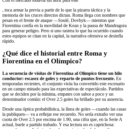
Con el mercado todavía sin abrir para este
, toca armar la previa a partir de lo que la pizarra táctica y la
memoria de los cruces directos dictan. Roma llega con nombres que
pesan en el frente de ataque —Soulé, Dovbyk— mientras que
Fiorentina confía en la movilidad de Kean y la pausa de Mandragora
para generar peligro. Pero si uno rastrea lo que ha ocurrido cuando
estos equipos se citan en la capital, la narrativa ofensiva se desinfla
rápido.
¿Qué dice el historial entre Roma y
Fiorentina en el Olímpico?
La secuencia de visitas de Fiorentina al Olímpico tiene un hilo
conductor: escasez de goles y reparto de puntos frecuente.
En
temporadas recientes, el conjunto viola ha convertido este escenario
en un campo minado para las expectativas de espectáculo. Partidos
que se deciden por la mínima, empates con sabor a poco y un
denominador común: el Over 2.5 goles ha brillado por su ausencia.
Desde una óptica probabilística, la línea de goles —cuando las casas
la publiquen— va a reflejar ese recuerdo. No sería extraño ver una
cuota de Over 2.5 por encima de 1.90, una cifra que, en la Serie A
actual, huele a partido trabado. Y esa lectura no es caprichosa: