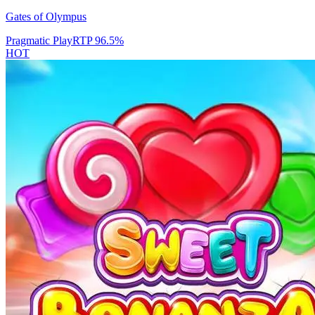
Gates of Olympus
Pragmatic Play
RTP
96.5
%
HOT