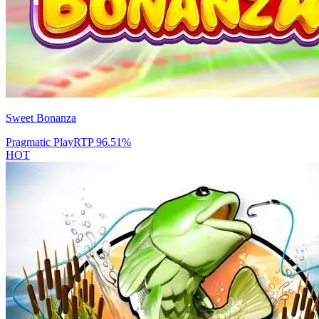
Sweet Bonanza
Pragmatic Play
RTP
96.51
%
HOT