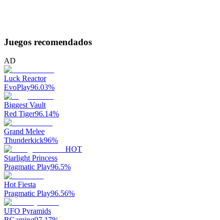
Juegos recomendados
AD
Luck Reactor
EvoPlay
96.03
%
Biggest Vault
Red Tiger
96.14
%
Grand Melee
Thunderkick
96
%
HOT
Starlight Princess
Pragmatic Play
96.5
%
Hot Fiesta
Pragmatic Play
96.56
%
UFO Pyramids
BGaming
97.17
%