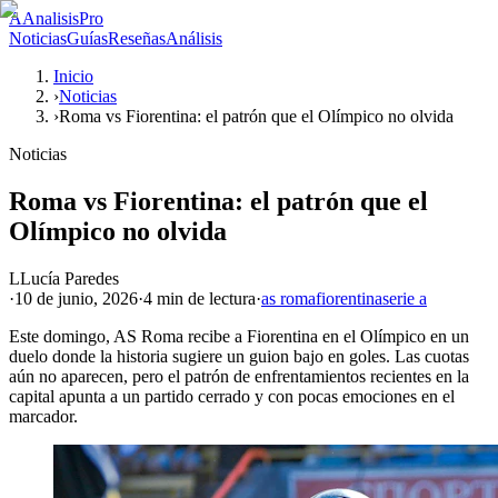
A
AnalisisPro
Noticias
Guías
Reseñas
Análisis
Inicio
›
Noticias
›
Roma vs Fiorentina: el patrón que el Olímpico no olvida
Noticias
Roma vs Fiorentina: el patrón que el
Olímpico no olvida
L
Lucía Paredes
·
10 de junio, 2026
·
4 min
de lectura
·
as roma
fiorentina
serie a
Este domingo, AS Roma recibe a Fiorentina en el Olímpico en un
duelo donde la historia sugiere un guion bajo en goles. Las cuotas
aún no aparecen, pero el patrón de enfrentamientos recientes en la
capital apunta a un partido cerrado y con pocas emociones en el
marcador.