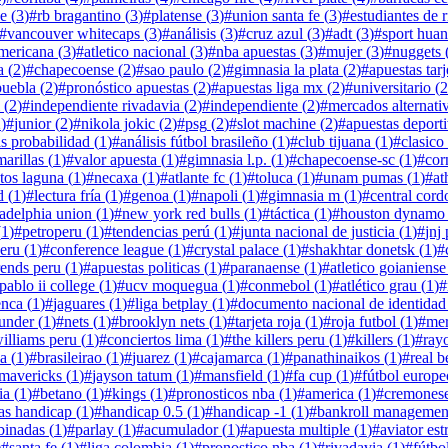
se
(
3
)
#
rb bragantino
(
3
)
#
platense
(
3
)
#
union santa fe
(
3
)
#
estudiantes de r
#
vancouver whitecaps
(
3
)
#
análisis
(
3
)
#
cruz azul
(
3
)
#
adt
(
3
)
#
sport hua
mericana
(
3
)
#
atletico nacional
(
3
)
#
nba apuestas
(
3
)
#
mujer
(
3
)
#
nuggets
a
(
2
)
#
chapecoense
(
2
)
#
sao paulo
(
2
)
#
gimnasia la plata
(
2
)
#
apuestas tarj
puebla
(
2
)
#
pronóstico apuestas
(
2
)
#
apuestas liga mx
(
2
)
#
universitario
(
2
(
2
)
#
independiente rivadavia
(
2
)
#
independiente
(
2
)
#
mercados alternati
2
)
#
junior
(
2
)
#
nikola jokic
(
2
)
#
psg
(
2
)
#
slot machine
(
2
)
#
apuestas deport
s probabilidad
(
1
)
#
análisis fútbol brasileño
(
1
)
#
club tijuana
(
1
)
#
clasico
marillas
(
1
)
#
valor apuesta
(
1
)
#
gimnasia l.p.
(
1
)
#
chapecoense-sc
(
1
)
#
cor
tos laguna
(
1
)
#
necaxa
(
1
)
#
atlante fc
(
1
)
#
toluca
(
1
)
#
unam pumas
(
1
)
#
at
d
(
1
)
#
lectura fría
(
1
)
#
genoa
(
1
)
#
napoli
(
1
)
#
gimnasia m
(
1
)
#
central cord
ladelphia union
(
1
)
#
new york red bulls
(
1
)
#
táctica
(
1
)
#
houston dynamo
(
1
)
#
petroperu
(
1
)
#
tendencias perú
(
1
)
#
junta nacional de justicia
(
1
)
#
jnj
peru
(
1
)
#
conference league
(
1
)
#
crystal palace
(
1
)
#
shakhtar donetsk
(
1
)
#
rends peru
(
1
)
#
apuestas politicas
(
1
)
#
paranaense
(
1
)
#
atletico goianiense
pablo ii college
(
1
)
#
ucv moquegua
(
1
)
#
conmebol
(
1
)
#
atlético grau
(
1
)
#
enca
(
1
)
#
jaguares
(
1
)
#
liga betplay
(
1
)
#
documento nacional de identidad
hunder
(
1
)
#
nets
(
1
)
#
brooklyn nets
(
1
)
#
tarjeta roja
(
1
)
#
roja futbol
(
1
)
#
mer
illiams peru
(
1
)
#
conciertos lima
(
1
)
#
the killers peru
(
1
)
#
killers
(
1
)
#
ray
la
(
1
)
#
brasileirao
(
1
)
#
juarez
(
1
)
#
cajamarca
(
1
)
#
panathinaikos
(
1
)
#
real b
mavericks
(
1
)
#
jayson tatum
(
1
)
#
mansfield
(
1
)
#
fa cup
(
1
)
#
fútbol europe
ia
(
1
)
#
betano
(
1
)
#
kings
(
1
)
#
pronosticos nba
(
1
)
#
america
(
1
)
#
cremones
as handicap
(
1
)
#
handicap 0.5
(
1
)
#
handicap -1
(
1
)
#
bankroll managemen
binadas
(
1
)
#
parlay
(
1
)
#
acumulador
(
1
)
#
apuesta multiple
(
1
)
#
aviator est
)
#
santa fe
(
1
)
#
liga colombia
(
1
)
#
pronostico nba
(
1
)
#
rivadavia
(
1
)
#
fútbo