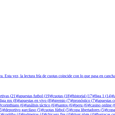
a. Esta vez, la lectura fría de cuotas coincide con lo que pasa en cancha
rtivas
(
21
)
#
apuestas futbol
(
19
)
#
cuotas
(
18
)
#
historial
(
17
)
#
liga 1
(
14
)
#
liga mx
(
8
)
#
apuestas en vivo
(
8
)
#
gremio
(
7
)
#
pronóstico
(
7
)
#
apuestas c
#
corinthians
(
6
)
#
análisis táctico
(
6
)
#
santos
(
6
)
#
peru
(
6
)
#
casino online
(
5
)
#
deportivo garcilaso
(
5
)
#
cuotas fútbol
(
5
)
#
copa libertadores
(
5
)
#
copa
4
)
#
coritiba
(
4
)
#
palmeiras
(
4
)
#
chicago fire
(
4
)
#
river plate
(
4
)
#
barracas ce