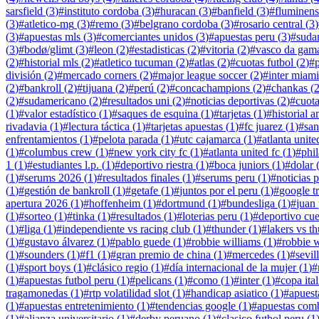
sarsfield
(
3
)
#
instituto cordoba
(
3
)
#
huracan
(
3
)
#
banfield
(
3
)
#
fluminen
(
3
)
#
atletico-mg
(
3
)
#
remo
(
3
)
#
belgrano cordoba
(
3
)
#
rosario central
(
3
)
(
3
)
#
apuestas mls
(
3
)
#
comerciantes unidos
(
3
)
#
apuestas peru
(
3
)
#
suda
(
3
)
#
bodø/glimt
(
3
)
#
leon
(
2
)
#
estadisticas
(
2
)
#
vitoria
(
2
)
#
vasco da gam
(
2
)
#
historial mls
(
2
)
#
atletico tucuman
(
2
)
#
atlas
(
2
)
#
cuotas futbol
(
2
)
#
división
(
2
)
#
mercado corners
(
2
)
#
major league soccer
(
2
)
#
inter miami
(
2
)
#
bankroll
(
2
)
#
tijuana
(
2
)
#
perú
(
2
)
#
concachampions
(
2
)
#
chankas
(
(
2
)
#
sudamericano
(
2
)
#
resultados uni
(
2
)
#
noticias deportivas
(
2
)
#
cuota
(
1
)
#
valor estadístico
(
1
)
#
saques de esquina
(
1
)
#
tarjetas
(
1
)
#
historial a
rivadavia
(
1
)
#
lectura táctica
(
1
)
#
tarjetas apuestas
(
1
)
#
fc juarez
(
1
)
#
san
enfrentamientos
(
1
)
#
pelota parada
(
1
)
#
utc cajamarca
(
1
)
#
atlanta unite
(
1
)
#
columbus crew
(
1
)
#
new york city fc
(
1
)
#
atlanta united fc
(
1
)
#
phi
1
(
1
)
#
estudiantes l.p.
(
1
)
#
deportivo riestra
(
1
)
#
boca juniors
(
1
)
#
dolar
(
1
)
#
serums 2026
(
1
)
#
resultados finales
(
1
)
#
serums peru
(
1
)
#
noticias 
(
1
)
#
gestión de bankroll
(
1
)
#
getafe
(
1
)
#
juntos por el peru
(
1
)
#
google t
apertura 2026
(
1
)
#
hoffenheim
(
1
)
#
dortmund
(
1
)
#
bundesliga
(
1
)
#
juan 
(
1
)
#
sorteo
(
1
)
#
tinka
(
1
)
#
resultados
(
1
)
#
loterias peru
(
1
)
#
deportivo cu
(
1
)
#
liga
(
1
)
#
independiente vs racing club
(
1
)
#
thunder
(
1
)
#
lakers vs t
(
1
)
#
gustavo álvarez
(
1
)
#
pablo guede
(
1
)
#
robbie williams
(
1
)
#
robbie w
(
1
)
#
sounders
(
1
)
#
f1
(
1
)
#
gran premio de china
(
1
)
#
mercedes
(
1
)
#
sevil
(
1
)
#
sport boys
(
1
)
#
clásico regio
(
1
)
#
día internacional de la mujer
(
1
)
#
(
1
)
#
apuestas futbol peru
(
1
)
#
pelicans
(
1
)
#
como
(
1
)
#
inter
(
1
)
#
copa ital
tragamonedas
(
1
)
#
rtp volatilidad slot
(
1
)
#
handicap asiatico
(
1
)
#
apuest
(
1
)
#
apuestas entretenimiento
(
1
)
#
tendencias google
(
1
)
#
apuestas com
(
1
)
#
alianza universitario
(
1
)
#
derby peruano
(
1
)
#
clasico futbol peru
(
1