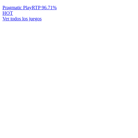
Pragmatic Play
RTP
96.71
%
HOT
Ver todos los juegos