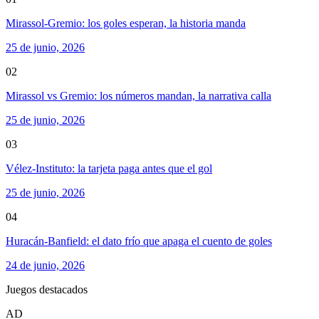
Mirassol-Gremio: los goles esperan, la historia manda
25 de junio, 2026
02
Mirassol vs Gremio: los números mandan, la narrativa calla
25 de junio, 2026
03
Vélez-Instituto: la tarjeta paga antes que el gol
25 de junio, 2026
04
Huracán-Banfield: el dato frío que apaga el cuento de goles
24 de junio, 2026
Juegos destacados
AD