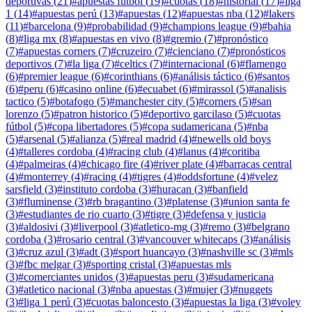
deportivas
(
21
)
#
apuestas futbol
(
19
)
#
cuotas
(
18
)
#
historial
(
17
)
#
liga
1
(
14
)
#
apuestas perú
(
13
)
#
apuestas
(
12
)
#
apuestas nba
(
12
)
#
lakers
(
11
)
#
barcelona
(
9
)
#
probabilidad
(
9
)
#
champions league
(
9
)
#
bahia
(
8
)
#
liga mx
(
8
)
#
apuestas en vivo
(
8
)
#
gremio
(
7
)
#
pronóstico
(
7
)
#
apuestas corners
(
7
)
#
cruzeiro
(
7
)
#
cienciano
(
7
)
#
pronósticos
deportivos
(
7
)
#
la liga
(
7
)
#
celtics
(
7
)
#
internacional
(
6
)
#
flamengo
(
6
)
#
premier league
(
6
)
#
corinthians
(
6
)
#
análisis táctico
(
6
)
#
santos
(
6
)
#
peru
(
6
)
#
casino online
(
6
)
#
ecuabet
(
6
)
#
mirassol
(
5
)
#
analisis
tactico
(
5
)
#
botafogo
(
5
)
#
manchester city
(
5
)
#
corners
(
5
)
#
san
lorenzo
(
5
)
#
patron historico
(
5
)
#
deportivo garcilaso
(
5
)
#
cuotas
fútbol
(
5
)
#
copa libertadores
(
5
)
#
copa sudamericana
(
5
)
#
nba
(
5
)
#
arsenal
(
5
)
#
alianza
(
5
)
#
real madrid
(
4
)
#
newells old boys
(
4
)
#
talleres cordoba
(
4
)
#
racing club
(
4
)
#
lanus
(
4
)
#
coritiba
(
4
)
#
palmeiras
(
4
)
#
chicago fire
(
4
)
#
river plate
(
4
)
#
barracas central
(
4
)
#
monterrey
(
4
)
#
racing
(
4
)
#
tigres
(
4
)
#
oddsfortune
(
4
)
#
velez
sarsfield
(
3
)
#
instituto cordoba
(
3
)
#
huracan
(
3
)
#
banfield
(
3
)
#
fluminense
(
3
)
#
rb bragantino
(
3
)
#
platense
(
3
)
#
union santa fe
(
3
)
#
estudiantes de rio cuarto
(
3
)
#
tigre
(
3
)
#
defensa y justicia
(
3
)
#
aldosivi
(
3
)
#
liverpool
(
3
)
#
atletico-mg
(
3
)
#
remo
(
3
)
#
belgrano
cordoba
(
3
)
#
rosario central
(
3
)
#
vancouver whitecaps
(
3
)
#
análisis
(
3
)
#
cruz azul
(
3
)
#
adt
(
3
)
#
sport huancayo
(
3
)
#
nashville sc
(
3
)
#
mls
(
3
)
#
fbc melgar
(
3
)
#
sporting cristal
(
3
)
#
apuestas mls
(
3
)
#
comerciantes unidos
(
3
)
#
apuestas peru
(
3
)
#
sudamericana
(
3
)
#
atletico nacional
(
3
)
#
nba apuestas
(
3
)
#
mujer
(
3
)
#
nuggets
(
3
)
#
liga 1 perú
(
3
)
#
cuotas baloncesto
(
3
)
#
apuestas la liga
(
3
)
#
voley