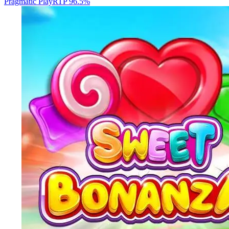
Pragmatic Play
RTP
96.5
%