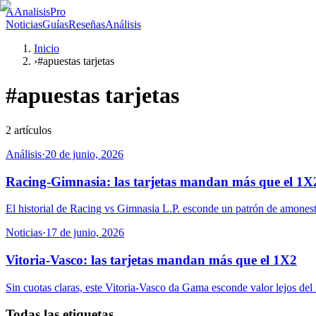
A
AnalisisPro
Noticias
Guías
Reseñas
Análisis
Inicio
›
#apuestas tarjetas
#
apuestas tarjetas
2
artículos
Análisis
·
20 de junio, 2026
Racing-Gimnasia: las tarjetas mandan más que el 1X
El historial de Racing vs Gimnasia L.P. esconde un patrón de amonestac
Noticias
·
17 de junio, 2026
Vitoria-Vasco: las tarjetas mandan más que el 1X2
Sin cuotas claras, este Vitoria-Vasco da Gama esconde valor lejos del r
Todas las etiquetas