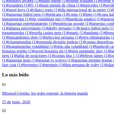
(
1
)
#
gustavo álvarez
(
1
)
#
pablo guede
(
1
)
#
robbie williams
(
1
)
#
robbie w
(
1
)
#
sounders
(
1
)
#
f1
(
1
)
#
gran premio de china
(
1
)
#
mercedes
(
1
)
#
sevil
(
1
)
#
sport boys
(
1
)
#
clásico regio
(
1
)
#
día internacional de la mujer
(
1
)
#
(
1
)
#
apuestas futbol peru
(
1
)
#
pelicans
(
1
)
#
como
(
1
)
#
inter
(
1
)
#
copa ital
tragamonedas
(
1
)
#
rtp volatilidad slot
(
1
)
#
handicap asiatico
(
1
)
#
apuest
(
1
)
#
apuestas entretenimiento
(
1
)
#
tendencias google
(
1
)
#
apuestas com
(
1
)
#
alianza universitario
(
1
)
#
derby peruano
(
1
)
#
clasico futbol peru
(
1
tragamonedas
(
1
)
#
reseña casino peru
(
1
)
#
magic
(
1
)
#
atalanta
(
1
)
#
boru
(
1
)
#
lanzamientos slots
(
1
)
#
seleccion peruana
(
1
)
#
peru eliminatorias
(
(
1
)
#
championship
(
1
)
#
segunda división inglesa
(
1
)
#
cuotas deportivas
(
1
)
#
tragamonedas volatilidad
(
1
)
#
slots alta volatilidad
(
1
)
#
bankroll ca
bonanza reseña
(
1
)
#
sweet bonanza rtp
(
1
)
#
slots pragmatic play
(
1
)
#
la
peru
(
1
)
#
tabla de posiciones
(
1
)
#
cuotas liga 1
(
1
)
#
lebron james
(
1
)
#
o
(
1
)
#
apuestas tenis
(
1
)
#
arsenal vs wolves
(
1
)
#
apuestas premier league
fase coar
(
1
)
#
juventus
(
1
)
#
geminis
(
1
)
#
liga peruana de voley
(
1
)
#
alia
Lo más leído
01
Mirassol-Gremio: los goles esperan, la historia manda
25 de junio, 2026
02