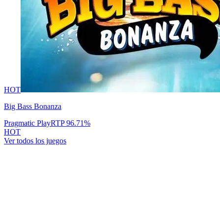
HOT
Big Bass Bonanza
Pragmatic Play
RTP
96.71
%
HOT
Ver todos los juegos