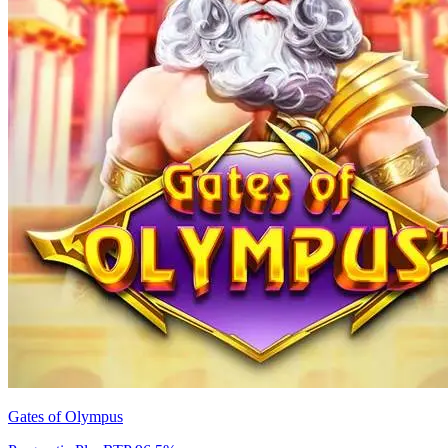
Gates of Olympus