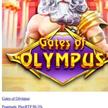
Gates of Olympus
Pragmatic Play
RTP
96.5
%