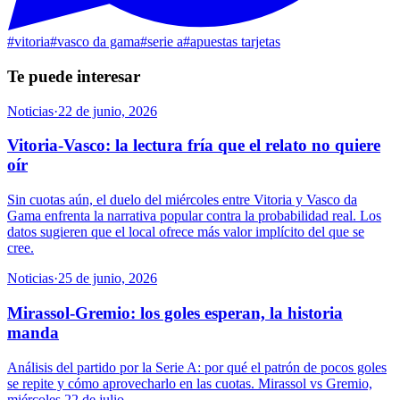
#
vitoria
#
vasco da gama
#
serie a
#
apuestas tarjetas
Te puede interesar
Noticias
·
22 de junio, 2026
Vitoria-Vasco: la lectura fría que el relato no quiere
oír
Sin cuotas aún, el duelo del miércoles entre Vitoria y Vasco da
Gama enfrenta la narrativa popular contra la probabilidad real. Los
datos sugieren que el local ofrece más valor implícito del que se
cree.
Noticias
·
25 de junio, 2026
Mirassol-Gremio: los goles esperan, la historia
manda
Análisis del partido por la Serie A: por qué el patrón de pocos goles
se repite y cómo aprovecharlo en las cuotas. Mirassol vs Gremio,
miércoles 22 de julio.