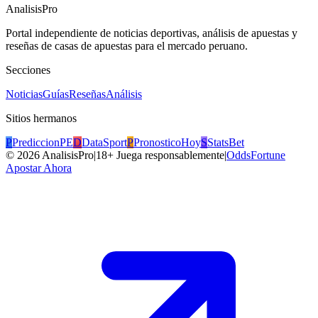
AnalisisPro
Portal independiente de noticias deportivas, análisis de apuestas y
reseñas de casas de apuestas para el mercado peruano.
Secciones
Noticias
Guías
Reseñas
Análisis
Sitios hermanos
P
PrediccionPE
D
DataSport
P
PronosticoHoy
S
StatsBet
©
2026
AnalisisPro
|
18+ Juega responsablemente
|
OddsFortune
Apostar Ahora