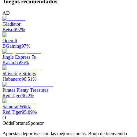
Juegos recomendados
AD
Gladiator
Betsoft
92
%
Open It
BGaming
97
%
Jingle Express 7s
Kalamba
96
%
Shivering Strings
Habanero
96.51
%
Pirates Plenty Treasures
Red Tiger
96.2
%
Samurai Wildz
Red Tiger
95.89
%
O
OddsFortune
Sponsor
Apuestas deportivas con las mejores cuotas. Bono de bienvenida