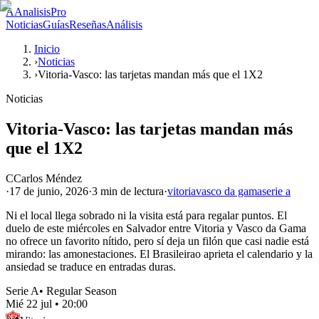
A
AnalisisPro
Noticias
Guías
Reseñas
Análisis
Inicio
›
Noticias
›
Vitoria-Vasco: las tarjetas mandan más que el 1X2
Noticias
Vitoria-Vasco: las tarjetas mandan más
que el 1X2
C
Carlos Méndez
·
17 de junio, 2026
·
3 min
de lectura
·
vitoria
vasco da gama
serie a
Ni el local llega sobrado ni la visita está para regalar puntos. El
duelo de este miércoles en Salvador entre Vitoria y Vasco da Gama
no ofrece un favorito nítido, pero sí deja un filón que casi nadie está
mirando: las amonestaciones. El Brasileirao aprieta el calendario y la
ansiedad se traduce en entradas duras.
Serie A
•
Regular Season
Mié 22 jul
•
20:00